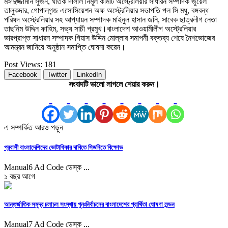
মঈদুজ্জামান সুজন, ঘাতক দালাল নির্মূল কমিটি অস্ট্রেলিয়ার সাধারন সম্পাদক জুয়েল
তালুকদার, গোপালগন্জ এসোসিয়েশন অফ অস্ট্রেলিয়ার সভাপতি পল সি মধু, বঙ্গবন্ধ
পরিষদ অস্ট্রেলিয়ার সহ আপ্যায়ন সম্পাদক মাইনুল হাসান জনি, সাবেক ছাত্রলীগ নেতা
তাছনিম উদ্দিন ফাহিম, সভ্য সাচী প্রমুখ।বাংলাদেশ আওয়ামীলীগ অস্ট্রেলিয়ার
ভারপ্রাপ্ত সাধারন সম্পাদক গিয়াস উদ্দিন মোল্লার সমাপনী বক্তব্য শেষে নৈশভোজের
আমন্ত্রন জানিয়ে অনুষ্ঠান সমাপ্তি ঘোষনা করেন।
Post Views:
181
Facebook
Twitter
LinkedIn
সংবাদটি ভালো লাগলে শেয়ার করুন।
এ সম্পর্কিত আরও পড়ুন
প্রবাসী বাংলাদেশিদের ভোটাধিকার দাবিতে সিডনিতে বিক্ষোভ
Manual6 Ad Code ডেস্ক ...
১ বছর আগে
আন্তর্জাতিক সমুদ্র চলাচল সংস্থায় পুনঃনির্বাচনের বাংলাদেশের প্রার্থিতা ঘোষণা লন্ডন
Manual7 Ad Code ডেস্ক ...