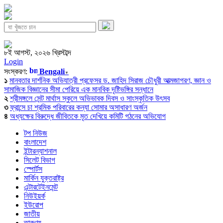
৮ই আগস্ট, ২০২৬ খ্রিস্টাব্দ
Login
সংস্করণ:
Bengali
▼
১
মানবতার দার্শনিক অভিযাত্রী প্রফেসর ড. জাহিদ সিরাজ চৌধুরী আত্মজাগরণ, জ্ঞান ও
সামাজিক বিজ্ঞানের সীমা পেরিয়ে এক মানবিক দৃষ্টিভঙ্গির সন্ধানে
২
শ্রীমঙ্গলে সেন্ট মার্থাস স্কুলে অভিভাবক দিবস ও সাংস্কৃতিক উৎসব
৩
ফ্রান্সে চা শ্রমিক পরিবারের কন্যা সোমার অসাধারণ অর্জন
৪
অধ্যক্ষের বিরুদ্ধে জীবিতকে মৃত দেখিয়ে কমিটি গঠনের অভিযোগ
টপ নিউজ
বাংলাদেশ
ইন্টারন্যাশনাল
সিলেট বিভাগ
স্পোর্টস
মার্কিন যুক্তরাষ্ট্র
এন্টারটেইনমেন্ট
নিউইয়র্ক
ইউরোপ
জাতীয়
তারুণ্য