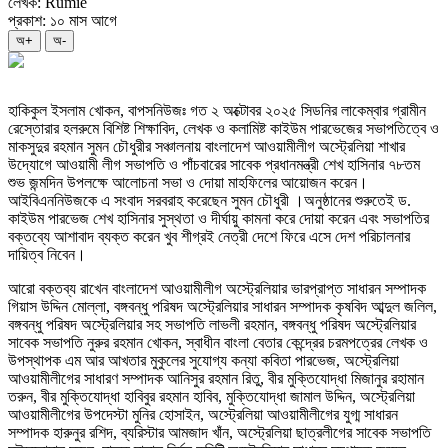
লেখক: Rumie
প্রকাশ: ১০ মাস আগে
অ+
অ-
হাকিকুল ইসলাম খোকন, বাপসনিউজঃ গত ২ অক্টোবর ২০২৫ সিডনির লাকেম্বার গ্রামীন
রেস্তোরার হলরুমে বিশিষ্ট শিক্ষাবিদ, লেখক ও কলামিষ্ট কাইউম পারভেজের সভাপতিত্বে ও
মাকসুদুর রহমান সুমন চৌধুরীর সঞ্চালনায় বাংলাদেশ আওয়ামীলীগ অস্ট্রেলিয়া শাখার
উদ্যোগে আওয়ামী লীগ সভাপতি ও পাঁচবারের সাবেক প্রধানমন্ত্রী শেখ হাসিনার ৭৮তম
শুভ জন্মদিন উপলক্ষে আলোচনা সভা ও দোয়া মাহফিলের আয়োজন করেন।
আইবিএননিউজকে এ সংবাদ সরবরাহ করেছেন সুমন চৌধুরী ।অনুষ্ঠানের শুরুতেই ড.
কাইউম পারভেজ শেখ হাসিনার সুস্থতা ও দীর্ঘায়ু কামনা করে দোয়া করেন এবং সভাপতির
বক্তব্যে আশাবাদ ব্যক্ত করেন খুব শীগ্রই নেত্রী দেশে ফিরে এসে দেশ পরিচালনার
দায়িত্ব নিবেন।
আরো বক্তব্য রাখেন বাংলাদেশ আওয়ামীলীগ অস্ট্রেলিয়ার ভারপ্রাপ্ত সাধারন সম্পাদক
গিয়াস উদ্দিন মোল্লা, বঙ্গবন্ধু পরিষদ অস্ট্রেলিয়ার সাধারন সম্পাদক কৃষবিদ আব্দুল জলিল,
বঙ্গবন্ধু পরিষদ অস্ট্রেলিয়ার সহ সভাপতি লাভলী রহমান, বঙ্গবন্ধু পরিষদ অস্ট্রেলিয়ার
সাবেক সভাপতি নুরুর রহমান খোকন, স্বাধীন বাংলা বেতার কেন্দ্রের চরমপত্রের লেখক ও
উপস্থাপক এম আর আখতার মুকুলের সুযোগ্য কন্যা কবিতা পারভেজ, অস্ট্রেলিয়া
আওয়ামীলীগের সাধারণ সম্পাদক আনিসুর রহমান রিতু, বীর মুক্তিযোদ্ধা মিজানুর রহামান
তরুন, বীর মুক্তিযোদ্ধা হাবিবুর রহমান হাবিব, মুক্তিযোদ্ধা জামাল উদ্দিন, অস্ট্রেলিয়া
আওয়ামীলীগের উপদেস্টা মুনির হোসাইন, অস্ট্রেলিয়া আওয়ামীলীগের যুগ্ম সাধারন
সম্পাদক হারুনুর রশিদ, ব্যরিস্টার আমজাদ খাঁন, অস্ট্রেলিয়া ছাত্রলীগের সাবেক সভাপতি