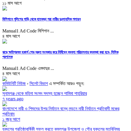
১১ মাস আগে
মিশিগানে পুলিশের গাড়ি থেকে হাতকড়া পরা নারীর দুঃসাহসিক পলায়ন
Manual1 Ad Code মিশিগান ...
৪ মাস আগে
ঝড়ে ক্ষতিগ্রস্ত হকার্স শেড দ্রুত সংস্কার করে নির্বিঘ্নে ব্যবসা পরিচালনার ব্যবস্থা করা হবে- সিসিক
প্রশাসক
Manual1 Ad Code এমদাদুর ...
৪ মাস আগে
কমিউনিটি নিউজ
›
সিলেট বিভাগ
এ সম্পর্কিত আরও পড়ুন:
সুনামগঞ্জ থেকে মহিলা সংসদ সদস্য হচ্ছেন শামিমা শাহরিয়ার
৭ years ago
বাংলাদেশে নারী ও শিশুদের উপর নির্যাতন বন্ধে লন্ডনে নারী নির্যাতন প্রতিবাদী মঞ্চের
প্রতিবাদ
১ বছর আগে
যুবদলের প্রতিষ্ঠাবার্ষিকী সফল করতে কমলগঞ্জ উপজেলা ও পৌর যুবদলের মতবিনিময়