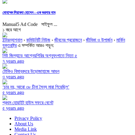
মোহাম্মদ লিয়াকত হোসেন : এক ভরসার নাম
Manual5 Ad Code সাইফুল ...
১ বছর আগে
ইন্টারন্যাশনাল
›
কমিউনিটি নিউজ
›
জীবনের প্রয়োজনে
›
জীবিকা ও উপার্জন
›
মার্কিন
যুক্তরাষ্ট্র
এ সম্পর্কিত আরও পড়ুন:
নিউ জিল্যান্ডে আগ্নেয়গিরির অগ্ন্যুৎপাতে নিহত ৫
৭ years ago
টোকিও বিমানবন্দরে উড়োজাহাজে আগুন
৩ years ago
‘চার নয়, আরো ৩৮ চীনা সৈন্য মারা গিয়েছিল’
৫ years ago
প্রথম হোয়াইট হাউস সফরে বেনেট
৫ years ago
Privacy Policy
About Us
Media Link
Contact Us