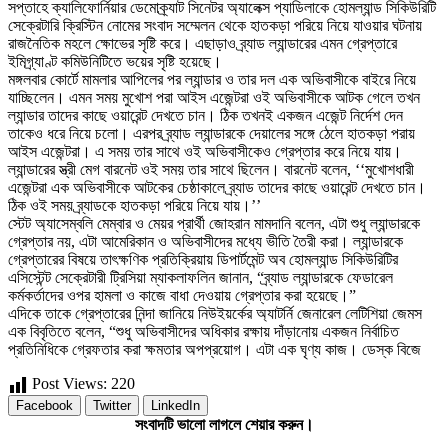
সপ্তাহে ক্যালিফোর্নিয়ার ডেমোক্র্যাট সিনেটর অ্যালেক্স প্যাডিলাকে হোমল্যান্ড সিকিউরিটি
সেক্রেটারি ক্রিস্টিন নোমের সংবাদ সম্মেলন থেকে হাতকড়া পরিয়ে নিয়ে যাওয়ার ঘটনায়
রাজনৈতিক মহলে ক্ষোভের সৃষ্টি করে। এছাড়াও ব্র্যাড ল্যান্ডারের এমন গ্রেপ্তারে
ইমিগ্র্যাণ্ট কমিউনিটিতে ভয়ের সৃষ্টি হয়েছে।
মঙ্গলবার কোর্টে মামলার আপিলের পর ল্যান্ডার ও তার দল এক অভিবাসীকে বাইরে নিয়ে
যাচ্ছিলেন। এমন সময় মুখোশ পরা আইস এজেন্টরা ওই অভিবাসীকে আটক গেলে তখন
ল্যান্ডার তাদের কাছে ওয়ারেন্ট দেখতে চান। ঠিক তখনই একজন এজেন্ট নির্দেশ দেন
তাকেও ধরে নিয়ে চলো। এরপর ব্র্যাড ল্যান্ডারকে দেয়ালের সঙ্গে ঠেলে হাতকড়া পরায়
আইস এজেন্টরা। এ সময় তার সাথে ওই অভিবাসীকেও গ্রেপ্তার করে নিয়ে যায়।
ল্যান্ডারের স্ত্রী মেগ বারনেট ওই সময় তার সাথে ছিলেন। বারনেট বলেন, ‘‘মুখোশধারী
এজেন্টরা এক অভিবাসীকে আটকের চেষ্ঠাকালে ব্র্যাড তাদের কাছে ওয়ারেন্ট দেখতে চান।
ঠিক ওই সময় ব্র্যাডকে হাতকড়া পরিয়ে নিয়ে যায়।’’
স্টেট অ্যাসেম্বলি মেম্বার ও মেয়র প্রার্থী জোহরান মামদানি বলেন, এটা শুধু ল্যান্ডারকে
গ্রেপ্তার নয়, এটা আমেরিকান ও অভিবাসীদের মধ্যে ভীতি তৈরী করা। ল্যান্ডারকে
গ্রেপ্তারের বিষয়ে তাৎক্ষণিক প্রতিক্রিয়ায় ডিপার্টমেন্ট অব হোমল্যান্ড সিকিউরিটির
এসিস্টেন্ট সেক্রেটারী ট্রিসিয়া ম্যাকলাফলিন জানান, “ব্র্যাড ল্যান্ডারকে ফেডারেল
কর্মকর্তাদের ওপর হামলা ও কাজে বাধা দেওয়ায় গ্রেপ্তার করা হয়েছে।”
এদিকে তাকে গ্রেপ্তারের নিন্দা জানিয়ে নিউইয়র্কের অ্যাটর্নি জেনারেল লেটিশিয়া জেমস
এক বিবৃতিতে বলেন, “শুধু অভিবাসীদের অধিকার রক্ষায় দাঁড়ানোয় একজন নির্বাচিত
প্রতিনিধিকে গ্রেফতার করা ক্ষমতার অপপ্রয়োগ। এটা এক ঘৃণ্য কাজ। ডেস্ক বিজে
Post Views:
220
Facebook
Twitter
LinkedIn
সংবাদটি ভালো লাগলে শেয়ার করুন।