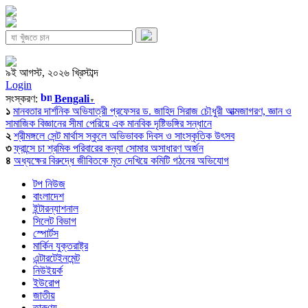
৯ই আগস্ট, ২০২৬ খ্রিস্টাব্দ
Login
সংস্করণ:
Bengali
▼
১
মানবতার দার্শনিক অভিযাত্রী প্রফেসর ড. জাহিদ সিরাজ চৌধুরী আত্মজাগরণ, জ্ঞান ও
সামাজিক বিজ্ঞানের সীমা পেরিয়ে এক মানবিক দৃষ্টিভঙ্গির সন্ধানে
২
শ্রীমঙ্গলে সেন্ট মার্থাস স্কুলে অভিভাবক দিবস ও সাংস্কৃতিক উৎসব
৩
ফ্রান্সে চা শ্রমিক পরিবারের কন্যা সোমার অসাধারণ অর্জন
৪
অধ্যক্ষের বিরুদ্ধে জীবিতকে মৃত দেখিয়ে কমিটি গঠনের অভিযোগ
টপ নিউজ
বাংলাদেশ
ইন্টারন্যাশনাল
সিলেট বিভাগ
স্পোর্টস
মার্কিন যুক্তরাষ্ট্র
এন্টারটেইনমেন্ট
নিউইয়র্ক
ইউরোপ
জাতীয়
তারুণ্য