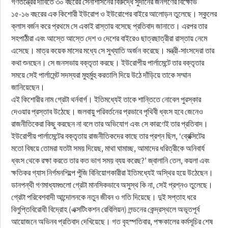
গণতন্ত্রের দাবিতে ৩০ বছরের সেনাশাসনের বিরুদ্ধে সুদানের জনগণের বিক্ষোভ
১৫-১৬ বছরের এক কিশোরী ইউরোপ ও ইউরোপের বাইরে আলোড়ন তুলেছে। স্কুলের
ইউরোপ
ক্লাস বর্জন করে প্রথমে সে একাই রাস্তায় বসেছে প্রতিবাদ জানাতে। এরপর তার
সহপাঠীরা এবং আস্তে আস্তে দেশ ও দেশের বাইরেও ছাত্রছাত্রীরা রাস্তায় নেমে
জাতীয়
এসেছে। মাত্র কয়েক মাসের মধ্যে সে সুখ্যাতি অর্জন করেছে। মন্ত্রী-সাংসদেরা তার
কথা শুনছেন। সে জনসভায় বক্তৃতা করছে। ইউরোপীয় পার্লামেন্টে তার বক্তৃতার
সময়ে সেই পার্লামেন্ট সদস্যরা মুহুর্মুহু করতালি দিয়ে উঠে দাঁড়িয়ে তাকে সম্মান
তারুণ্য
জানিয়েছেন।
এই কিশোরীর নাম গ্রেটা থর্নবার্গ। ইতিমধ্যেই তাকে শান্তিতে নোবেল পুরস্কার
সময়ের প্রলাপ
দেওয়ার প্রস্তাব উঠেছে। জলবায়ু পরিবর্তনের প্রভাবে পৃথিবী ধ্বংস হবে জেনেও
রাজনীতিকেরা কিছু করছেন না বলে তার অভিযোগ এবং সে কারণেই তার প্রতিবাদ।
ইউরোপীয় পার্লামেন্টের বক্তৃতায় রাজনীতিকদের কাছে তার প্রশ্ন ছিল, ‘ব্রেক্সিটের
মতো বিষয়ে তোমরা যতটা সময় দিয়েছ, মাথা ঘামাচ্ছ, আমাদের ধরিত্রীকে অনিবার্য
ধ্বংস থেকে রক্ষা করতে তার কত ভাগ সময় ব্যয় করেছ?’ জ্বালানি তেল, কয়লা এবং
ক্ষতিকর গ্যাস নির্গমনশিল্পে পুঁজি বিনিয়োগকারীরা ইতিমধ্যেই অস্থির হয়ে উঠেছেন।
ডানপন্থী গণমাধ্যমগুলো গ্রেটা মানসিকভাবে অসুস্থ কি না, সেই প্রশ্নও তুলেছে।
গ্রেটা পরিবেশবাদী আন্দোলনকে নতুন জীবন ও গতি দিয়েছে। দুই সপ্তাহ ধরে
বিলুপ্তিবিরোধী বিদ্রোহ (এক্সটিংকশন রেবিলিয়ন) লন্ডনের কেন্দ্রস্থলে অভূতপূর্ব
আয়োজনে অভিনব প্রতিবাদ দেখিয়েছে। গত বৃহস্পতিবার, পক্ষকালের কর্মসূচির শেষ