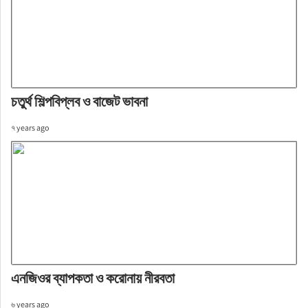
চতুর্থ শিল্পবিপ্লব ও বাজেট ভাবনা
৭ years ago
এনজিওর ব্যাপকতা ও করোনায় নীরবতা
৬ years ago