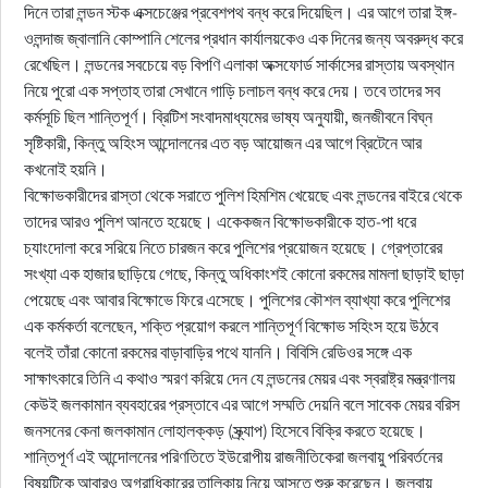
দিনে তারা লন্ডন স্টক এক্সচেঞ্জের প্রবেশপথ বন্ধ করে দিয়েছিল। এর আগে তারা ইঙ্গ-
ওলন্দাজ জ্বালানি কোম্পানি শেলের প্রধান কার্যালয়কেও এক দিনের জন্য অবরুদ্ধ করে
রেখেছিল। লন্ডনের সবচেয়ে বড় বিপণি এলাকা অক্সফোর্ড সার্কাসের রাস্তায় অবস্থান
নিয়ে পুরো এক সপ্তাহ তারা সেখানে গাড়ি চলাচল বন্ধ করে দেয়। তবে তাদের সব
কর্মসূচি ছিল শান্তিপূর্ণ। ব্রিটিশ সংবাদমাধ্যমের ভাষ্য অনুযায়ী, জনজীবনে বিঘ্ন
সৃষ্টিকারী, কিন্তু অহিংস আন্দোলনের এত বড় আয়োজন এর আগে ব্রিটেনে আর
কখনোই হয়নি।
বিক্ষোভকারীদের রাস্তা থেকে সরাতে পুলিশ হিমশিম খেয়েছে এবং লন্ডনের বাইরে থেকে
তাদের আরও পুলিশ আনতে হয়েছে। একেকজন বিক্ষোভকারীকে হাত-পা ধরে
চ্যাংদোলা করে সরিয়ে নিতে চারজন করে পুলিশের প্রয়োজন হয়েছে। গ্রেপ্তারের
সংখ্যা এক হাজার ছাড়িয়ে গেছে, কিন্তু অধিকাংশই কোনো রকমের মামলা ছাড়াই ছাড়া
পেয়েছে এবং আবার বিক্ষোভে ফিরে এসেছে। পুলিশের কৌশল ব্যাখ্যা করে পুলিশের
এক কর্মকর্তা বলেছেন, শক্তি প্রয়োগ করলে শান্তিপূর্ণ বিক্ষোভ সহিংস হয়ে উঠবে
বলেই তাঁরা কোনো রকমের বাড়াবাড়ির পথে যাননি। বিবিসি রেডিওর সঙ্গে এক
সাক্ষাৎকারে তিনি এ কথাও স্মরণ করিয়ে দেন যে লন্ডনের মেয়র এবং স্বরাষ্ট্র মন্ত্রণালয়
কেউই জলকামান ব্যবহারের প্রস্তাবে এর আগে সম্মতি দেয়নি বলে সাবেক মেয়র বরিস
জনসনের কেনা জলকামান লোহালক্কড় (স্ক্র্যাপ) হিসেবে বিক্রি করতে হয়েছে।
শান্তিপূর্ণ এই আন্দোলনের পরিণতিতে ইউরোপীয় রাজনীতিকেরা জলবায়ু পরিবর্তনের
বিষয়টিকে আবারও অগ্রাধিকারের তালিকায় নিয়ে আসতে শুরু করেছেন। জলবায়ু