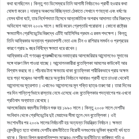
কথা বলেছিলেন। কিন্তু গত ডিসেম্বরে তিনি আগামী নির্বাচনেও প্রার্থী হওয়ার কথা
ঘোষণা করেন। দারফুর অঞ্চলের বিচ্ছিন্নতা ঠেকাতে সেখানে গণহত্যা এবং ধর্ষণের
যেসব ঘটনা ঘটে, তার নির্দেশদাতা হিসেবে আন্তর্জাতিক অপরাধ আদালত তাঁর বিরুদ্ধে
অভিযোগ আনেন ২০০৯ সালে। জারি করেন গ্রেপ্তারি পরোয়ানা। কোনো রাষ্ট্রের
ক্ষমতাসীন প্রেসিডেন্টের বিরুদ্ধে এটিই আইসিসির প্রথম এ রকম পদক্ষেপ। কিন্তু
তিনি আফ্রিকার অন্যান্য প্রভাবশালী নেতা এবং চীন ও রাশিয়ার সমর্থন ও প্রশ্রয়ের
কারণে প্রায় ৯ বছর নির্বিঘ্নে ক্ষমতা ধরে রাখেন।
আফ্রিকার এই গণতন্ত্র পুনরুজ্জীবনের নবযাত্রায় আলজেরিয়ার আন্দোলনেও সুদানের
সঙ্গে দারুণ মিল পাওয়া যাচ্ছে। আন্দোলনকারীরা বুতেফ্লিকা আমলের কাউকেই আর
বিশ্বাস করছে না। পাঁচবার টানা ক্ষমতায় থাকা বুতেফ্লিকা শারীরিকভাবে প্রায় অক্ষম
হয়ে পড়া সত্ত্বেও আগামী বছরে অনুষ্ঠেয় নির্বাচনে আবারও প্রার্থী হতে চাওয়া থেকেই
আন্দোলনের সূত্রপাত। এখানেও আন্দোলনের মূল শক্তি ছাত্র-তরুণেরা। তারা দিনের
পর দিন শান্তিপূর্ণভাবে রাস্তায় নেমে এসেছে এবং বুতেফ্লিকার পদত্যাগের পর এখনো
প্রতিবাদ অব্যাহত রেখেছে।
আলজেরিয়ায় বহুদলীয় নির্বাচন শুরু হয় ১৯৯০ সালে। কিন্তু ২০০৮ সালে দেশটির
সংবিধান থেকে প্রেসিডেন্টের দুই মেয়াদের সীমা তুলে দেন বুতেফ্লিকা। ওই
সংশোধনীর পর ২০০৯ সালের নির্বাচনটি হয় অত্যন্ত নিয়ন্ত্রিত নির্বাচন। ক্ষমতা
কেন্দ্রীভূত হতে থাকায় দেশটির রাজনীতিতে বিরোধী দলগুলোর ভূমিকা ক্রমেই খর্ব হতে
থাকে। কিন্তু বিপুল জ্বালানিসম্পদ সত্ত্বেও দেশটির অর্থনীতিতে কাঙ্ক্ষিত গতি ও