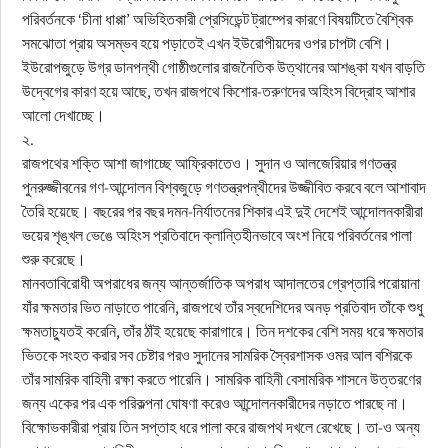
পরিবর্তনকে ‘চীনা ধাপ্পা’ অভিহিতকারী প্রেসিডেন্ট ট্রাম্পের কারণে বিষয়টিতে বৈশ্বিক
সমঝোতা প্রায় অসম্ভব হয়ে পড়াতেই এখন ইউরোপীয়দের ওপর চাপটা বেশি।
ইউরোপজুড়ে উগ্র ডানপন্থী গোষ্ঠীগুলোর রাজনৈতিক উত্থানের আশঙ্কা যখন বাড়তি
উদ্বেগের কারণ হয়ে আছে, তখন রাজপথে কিশোর-তরুণদের অহিংস বিদ্রোহ আশার
আলো দেখাচ্ছে।
২.
রাজপথের শক্তি আশা জাগাচ্ছে আফ্রিকাতেও। সুদান ও আলজেরিয়ার গণতন্ত্র
পুনরুজ্জীবনের গণ-আন্দোলন বিশ্বজুড়ে গণতন্ত্রপন্থীদের উজ্জীবিত করবে বলে আশাবাদ
তৈরি হয়েছে। বছরের পর বছর দমন-নির্যাতনের শিকার এই দুই দেশেই আন্দোলনকারীরা
ভয়ের শৃঙ্খল ভেঙে অহিংস প্রতিবাদে ক্লান্তিহীনভাবে অংশ নিয়ে পরিবর্তনের পালা
শুরু করেছে।
মানবতাবিরোধী অপরাধের জন্য আন্তর্জাতিক অপরাধ আদালতের গ্রেপ্তারি পরোয়ানা
যাঁর ক্ষমতার ভিত নাড়াতে পারেনি, রাজপথে তাঁর স্বদেশিদের অনড় প্রতিবাদ তাঁকে শুধু
ক্ষমতাচ্যুতই করেনি, তাঁর ঠাঁই হয়েছে কারাগারে। তিন দশকের বেশি সময় ধরে ক্ষমতার
ভিতকে সংহত করার সব চেষ্টার পরও সুদানের সামরিক স্বৈরশাসক ওমর আল বশিরকে
তাঁর সামরিক বাহিনী রক্ষা করতে পারেনি। সামরিক বাহিনী বেসামরিক শাসনে উত্তরণের
জন্য একের পর এক পরিকল্পনা ঘোষণা করেও আন্দোলনকারীদের নড়াতে পারছে না।
বিক্ষোভকারীরা প্রায় তিন সপ্তাহ ধরে পালা করে রাজপথ দখলে রেখেছে। তা-ও অন্য