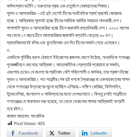
কর্মসংস্থান ঘটেনি। তরুণদের প্রায় এক-চতুর্থাংশ বেকারত্বের শিকার।
সুদান ও আলজেরিয়া—এই দুই দেশেই চীনের অর্থনৈতিক স্বার্থ ক্রমেই জোরদার
হচ্ছে। আফ্রিকায় সুদানই হচ্ছে চীনের সর্বাধিক আর্থিক সহায়তা লাভকারী দেশ।
পাশাপাশি সুদান ও আলজেরিয়া হচ্ছে চীনে জ্বালানি রপ্তানিকারী দেশ। ২০০০ সালের
পর থেকে ১৭ বছরে চীনে আলজেরিয়ার জ্বালানি রপ্তানি বেড়েছে ৬০ গুণ।
স্বাভাবিকভাবেই বশির এবং বুতেফ্লিকা এত দিন চীনের সমর্থন পেয়ে এসেছেন।
৩.
একদিকে পৃথিবীর ধ্বংস ঠেকাতে ইউরোপের রাজপথ জেগে উঠেছে, অন্যদিকে গণতন্ত্র
পুনরুজ্জীবনে জেগেছে আফ্রিকা। আন্তর্জাতিক গ্রেপ্তারি পরোয়ানা বা সমর্থন,
এগুলোর চেয়েও যে জনগণের প্রতিবাদ বেশি শক্তিশালী ও কার্যকর, তার প্রমাণ দিচ্ছে
সুদান ও আলজেরিয়া। গত শতাব্দীর শেষ দুই দশকে স্বৈরতন্ত্র বা একনায়কত্বের শাসন
থেকে গণতন্ত্রে উত্তরণের সূচনা ঘটেছিল এশিয়ায়—দক্ষিণ কোরিয়া, ফিলিপাইন,
ইন্দোনেশিয়া, বাংলাদেশ ও পাকিস্তানের মতো দেশগুলোতে। কিন্তু চলতি শতাব্দীতে
গণতন্ত্রের যে ক্ষয়সাধন শুরু হয়েছে, তা থেকে ফেরানোর পালায় আফ্রিকাই অগ্রণী
হয়ে রইল।
কামাল আহমেদ: সাংবাদিক
Post Views:
405
Facebook
Twitter
LinkedIn