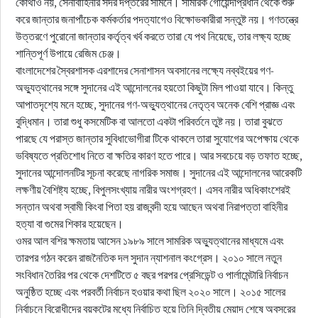
কোথাও নয়, সেনাবাহিনীর সদর দপ্তরের সামনে। সামরিক গোয়েন্দাপ্রধান থেকে শুরু
করে জান্তার জনাপাঁচেক কর্মকর্তার পদত্যাগেও বিক্ষোভকারীরা সন্তুষ্ট নয়। গণতন্ত্রে
উত্তরণে পুরোনো জান্তার কর্তৃত্ব খর্ব করতে তারা যে পথ নিয়েছে, তার লক্ষ্য হচ্ছে
শান্তিপূর্ণ উপায়ে রেজিম চেঞ্জ।
বাংলাদেশের স্বৈরশাসক এরশাদের সেনাশাসন অবসানের লক্ষ্যে নব্বইয়ের গণ-
অভ্যুত্থানের সঙ্গে সুদানের এই আন্দোলনের হয়তো কিছুটা মিল পাওয়া যাবে। কিন্তু
আপাতদৃশ্যে মনে হচ্ছে, সুদানের গণ-অভ্যুত্থানের নেতৃত্ব অনেক বেশি প্রাজ্ঞ এবং
বুদ্ধিমান। তারা শুধু কসমেটিক বা আলতো একটা পরিবর্তনে তুষ্ট নয়। তারা বুঝতে
পারছে যে পরাস্ত জান্তার সুবিধাভোগীরা টিকে থাকলে তারা সুযোগের অপেক্ষায় থেকে
ভবিষ্যতে প্রতিশোধ নিতে বা ক্ষতির কারণ হতে পারে। আর সবচেয়ে বড় তফাত হচ্ছে,
সুদানের আন্দোলনটির সূচনা করেছে নাগরিক সমাজ। সুদানের এই আন্দোলনের আরেকটি
লক্ষণীয় বৈশিষ্ট্য হচ্ছে, বিপুলসংখ্যায় নারীর অংশগ্রহণ। এসব নারীর অধিকাংশেরই
সন্তান অথবা স্বামী কিংবা পিতা হয় রাজবন্দী হয়ে আছেন অথবা নিরাপত্তা বাহিনীর
হত্যা বা গুমের শিকার হয়েছেন।
ওমর আল বশির ক্ষমতায় আসেন ১৯৮৯ সালে সামরিক অভ্যুত্থানের মাধ্যমে এবং
তারপর গঠন করেন রাজনৈতিক দল সুদান ন্যাশনাল কংগ্রেস। ২০১০ সালে নতুন
সংবিধান তৈরির পর থেকে দেশটিতে ৫ বছর পরপর প্রেসিডেন্ট ও পার্লামেন্টারি নির্বাচন
অনুষ্ঠিত হচ্ছে এবং পরবর্তী নির্বাচন হওয়ার কথা ছিল ২০২০ সালে। ২০১৫ সালের
নির্বাচনে বিরোধীদের বয়কটের মধ্যে নির্বাচিত হয়ে তিনি দ্বিতীয় মেয়াদ শেষে অবসরের