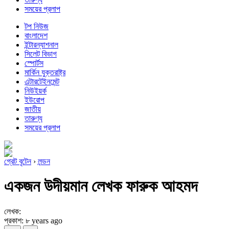
সময়ের প্রলাপ
টপ নিউজ
বাংলাদেশ
ইন্টারন্যাশনাল
সিলেট বিভাগ
স্পোর্টস
মার্কিন যুক্তরাষ্ট্র
এন্টারটেইনমেন্ট
নিউইয়র্ক
ইউরোপ
জাতীয়
তারুণ্য
সময়ের প্রলাপ
গ্রেট বৃটেন
›
লন্ডন
একজন উদীয়মান লেখক ফারুক আহমদ
লেখক:
প্রকাশ: ৮ years ago