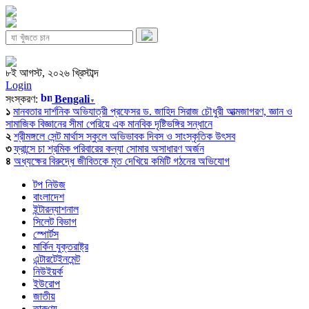
৮ই আগস্ট, ২০২৬ খ্রিস্টাব্দ
Login
সংস্করণ:
Bengali
▼
১
মানবতার দার্শনিক অভিযাত্রী প্রফেসর ড. জাহিদ সিরাজ চৌধুরী আত্মজাগরণ, জ্ঞান ও
সামাজিক বিজ্ঞানের সীমা পেরিয়ে এক মানবিক দৃষ্টিভঙ্গির সন্ধানে
২
শ্রীমঙ্গলে সেন্ট মার্থাস স্কুলে অভিভাবক দিবস ও সাংস্কৃতিক উৎসব
৩
ফ্রান্সে চা শ্রমিক পরিবারের কন্যা সোমার অসাধারণ অর্জন
৪
অধ্যক্ষের বিরুদ্ধে জীবিতকে মৃত দেখিয়ে কমিটি গঠনের অভিযোগ
টপ নিউজ
বাংলাদেশ
ইন্টারন্যাশনাল
সিলেট বিভাগ
স্পোর্টস
মার্কিন যুক্তরাষ্ট্র
এন্টারটেইনমেন্ট
নিউইয়র্ক
ইউরোপ
জাতীয়
তারুণ্য