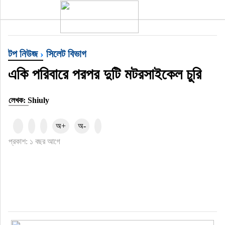
টপ নিউজ
বাংলাদেশ
টপ নিউজ
›
সিলেট বিভাগ
একি পরিবারে পরপর দুটি মটরসাইকেল চুরি
ইন্টারন্যাশনাল
সিলেট বিভাগ
লেখক: Shiuly
স্পোর্টস
অ+
অ-
প্রকাশ: ১ বছর আগে
মার্কিন যুক্তরাষ্ট্র
এন্টারটেইনমেন্ট
নিউইয়র্ক
ইউরোপ