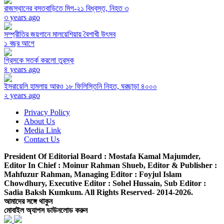
রাজস্থানের বসতবাড়িতে মিগ-২১ বিধ্বস্ত, নিহত ৩
৩ years ago
সম্প্রীতির জয়গানে মালয়েশিয়ায় বৈশাখী উৎসব
১ বছর আগে
গ্রিসকে সতর্ক করলো তুরস্ক
৪ years ago
ইসরায়েলি হামলায় আরও ১৮ ফিলিস্তিনি নিহত, ঘরছাড়া ৪০০০
২ years ago
Privacy Policy
About Us
Media Link
Contact Us
President Of Editorial Board :
Mostafa Kamal Majumder,
Editor In Chief :
Moinur Rahman Shueb,
Editor & Publisher :
Mahfuzur Rahman,
Managing Editor :
Foyjul Islam
Chowdhury,
Executive Editor :
Sohel Hussain,
Sub Editor :
Sadia Baksh Kumkum. All Rights Reserved- 2014-2026.
আমাদের সঙ্গে থাকুন
মোবাইল অ্যাপস ডাউনলোড করুন