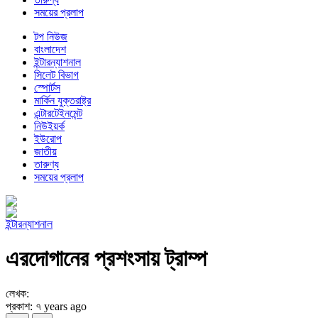
সময়ের প্রলাপ
টপ নিউজ
বাংলাদেশ
ইন্টারন্যাশনাল
সিলেট বিভাগ
স্পোর্টস
মার্কিন যুক্তরাষ্ট্র
এন্টারটেইনমেন্ট
নিউইয়র্ক
ইউরোপ
জাতীয়
তারুণ্য
সময়ের প্রলাপ
ইন্টারন্যাশনাল
এরদোগানের প্রশংসায় ট্রাম্প
লেখক:
প্রকাশ: ৭ years ago