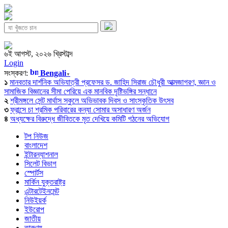
৬ই আগস্ট, ২০২৬ খ্রিস্টাব্দ
Login
সংস্করণ:
Bengali
▼
১
মানবতার দার্শনিক অভিযাত্রী প্রফেসর ড. জাহিদ সিরাজ চৌধুরী আত্মজাগরণ, জ্ঞান ও
সামাজিক বিজ্ঞানের সীমা পেরিয়ে এক মানবিক দৃষ্টিভঙ্গির সন্ধানে
২
শ্রীমঙ্গলে সেন্ট মার্থাস স্কুলে অভিভাবক দিবস ও সাংস্কৃতিক উৎসব
৩
ফ্রান্সে চা শ্রমিক পরিবারের কন্যা সোমার অসাধারণ অর্জন
৪
অধ্যক্ষের বিরুদ্ধে জীবিতকে মৃত দেখিয়ে কমিটি গঠনের অভিযোগ
টপ নিউজ
বাংলাদেশ
ইন্টারন্যাশনাল
সিলেট বিভাগ
স্পোর্টস
মার্কিন যুক্তরাষ্ট্র
এন্টারটেইনমেন্ট
নিউইয়র্ক
ইউরোপ
জাতীয়
তারুণ্য