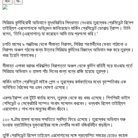
অ+
অ-
সিরিয়ায় কুর্দিবিরোধী অভিযানে যুদ্ধবিরতির সিদ্ধান্ত নেওয়ায় তুরস্কের প্রেসিডেন্ট রিসেপ
তাইয়্যিপ এরদোগানকে অভিনন্দন জানিয়েছেন মার্কিন প্রেসিডেন্ট ডোনাল্ড ট্রাম্প। তিনি
বলেন, ‘তিনি (এরদোগান) যা করেছেন আমি তার প্রশংসা করি।’
চলতি মাসের ৯ অক্টোবর থেকে সীমান্ত নিরাপদ, সিরিয়া শরণার্থীদের ফেরত পাঠানো ও
নিরাপদ অঞ্চল গঠনের জন্য উত্তর সিরিয়ার কুর্দিদের বিরুদ্ধে অভিযান শুরু করে তুরস্ক।
খবর ইয়েনি শাফাকের।
সীমান্ত এলাকা বরাবর পরিকল্পিত নিরাপত্তা অঞ্চল থেকে কুর্দিশ বাহিনী সরে যাওয়ার শর্তে
সিরিয়ায় অভিযান ও হামলা পাঁচ দিনের জন্য বন্ধে রাজি হয়েছে তুরস্ক।
মার্কিন ভাইস প্রেসিডেন্ট মাইক পেন্স ও তুরস্কের কর্মকর্তাদের মধ্যে বৃহস্পতিবার এক
অনিশ্চিত বৈঠকের পর এমন ঘোষণা এসেছে।
এরপর ট্রাম্প এক টুইট বার্তায় বলেন, তুরস্ক থেকে বড় খবর এসেছে। শিগশিরই ভাইস
পেসিডেন্ট ও সেক্রেটারি পম্পেও সংবাদ সম্মেলন করবেন। ধন্যবাদ রিসেপ তাইয়্যিপ
এরদোগান। লাখ লাখ মানুষের জীবন বাঁচবে।
১২০ ঘণ্টার হামলা বন্ধের সম্মতিতে স্বস্তি ফিরে এসেছে। তুরস্কের অভিযান শুরু
হওয়ায় ন্যাটোমিত্র যুক্তরাষ্ট্রের সঙ্গে দেশটির সংকট নজিরবিহীন বাড়ছিল।
তুর্কি প্রেসিডেন্ট রিসেপ তাইয়েপ এরদোগানের সঙ্গে প্রত্যাশিত সময়ের চেয়েও কয়েক