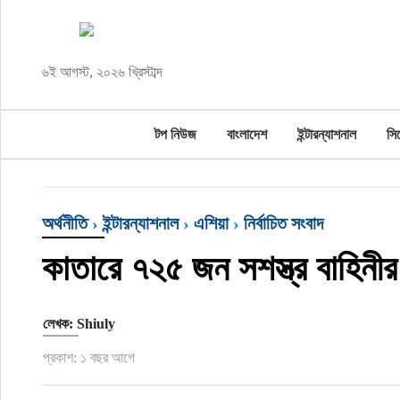
টপ নিউজ
৬ই আগস্ট, ২০২৬ খ্রিস্টাব্দ
বাংলাদেশ
টপ নিউজ
বাংলাদেশ
ইন্টারন্যাশনাল
সি
ইন্টারন্যাশনাল
সিলেট বিভাগ
অর্থনীতি
›
ইন্টারন্যাশনাল
›
এশিয়া
›
নির্বাচিত সংবাদ
স্পোর্টস
কাতারে ৭২৫ জন সশস্ত্র বাহিনী
মার্কিন যুক্তরাষ্ট্র
লেখক: Shiuly
এন্টারটেইনমেন্ট
প্রকাশ: ১ বছর আগে
নিউইয়র্ক