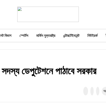
লেট বিভাগ
স্পোর্টস
মার্কিন যুক্তরাষ্ট্র
এন্টারটেইনমেন্ট
নিউইয়র্ক
র সদস্য ডেপুটেশনে পাঠাবে সরকার
অ