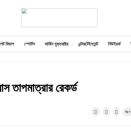
লেট বিভাগ
স্পোর্টস
মার্কিন যুক্তরাষ্ট্র
এন্টারটেইনমেন্ট
নিউইয়র্ক
াস তাপমাত্রার রেকর্ড
অ+