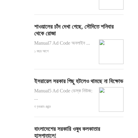
শাওয়ালের চাঁদ দেখা গেছে, সৌদিতে শনিবার
থেকে রোজা
Manual7 Ad Code অনলাইন ...
১ বছর আগে
ইসরায়েল সরকার পিছু হটলেও থামছে না বিক্ষোভ
Manual5 Ad Code ডেস্ক নিউজ:
...
৩ years ago
বাংলাদেশের সরকারি ওষুধ কলকাতার
হাসপাতালে!