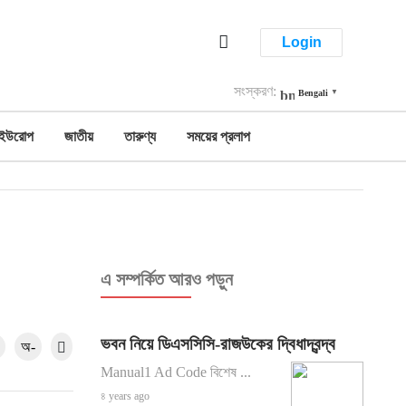
Login
সংস্করণ:
Bengali
▼
ইউরোপ
জাতীয়
তারুণ্য
সময়ের প্রলাপ
এ সম্পর্কিত আরও পড়ুন
ভবন নিয়ে ডিএসসিসি-রাজউকের দ্বিধাদ্বন্দ্ব
অ-
Manual1 Ad Code বিশেষ ...
৪ years ago