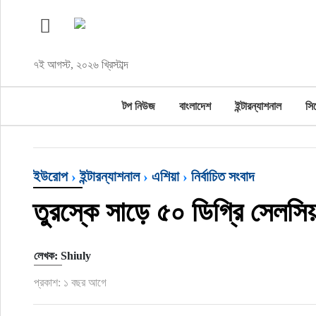
টপ নিউজ
৭ই আগস্ট, ২০২৬ খ্রিস্টাব্দ
বাংলাদেশ
টপ নিউজ
বাংলাদেশ
ইন্টারন্যাশনাল
সি
ইন্টারন্যাশনাল
সিলেট বিভাগ
ইউরোপ
›
ইন্টারন্যাশনাল
›
এশিয়া
›
নির্বাচিত সংবাদ
স্পোর্টস
তুরস্কে সাড়ে ৫০ ডিগ্রি সেলসিয়
মার্কিন যুক্তরাষ্ট্র
লেখক: Shiuly
এন্টারটেইনমেন্ট
প্রকাশ: ১ বছর আগে
নিউইয়র্ক