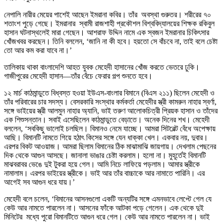
নেপালি নারীর মেয়ের পাশেই আছেন ইমরানা কবির। তাঁর অবস্থা গুরুতর। শরীরের ৭০
শতাংশ পুড়ে গেছে। ইমরানার স্বামী রাজশাহী প্রকৌশল বিশ্ববিদ্যালয়ের শিক্ষক রকিবুল
হাসান ঘটনাস্থলেই মারা গেছেন। আশরাফ উদ্দিন নামে এক স্বজন ইমরানার চিকিৎসার
খোঁজখবর করছেন। তিনি বললেন, ‘জানি না কী হবে। হয়তো সে বাঁচবে না, তাই বলে চেষ্টা
তো আর কম করা যাবে না।’
তালিকায় থাকা বাংলাদেশি আহত যুবক মেহেদী হাসানের খোঁজ করতে ভেতরে ঢুকি।
গাজীপুরের মেহেদী হাসান—তাঁর বেঁচে ফেরার গল্প শুনতে হবে।
১২ মার্চ কাঠমান্ডুতে বিধ্বস্ত হওয়া ইউএস-বাংলার বিমানে (বিএস ২১১) ছিলেন মেহেদী ও
তাঁর পরিবারের চার সদস্য। বেসরকারি সংস্থার কর্মকর্তা মেহেদীর স্ত্রী কামরুন নাহার স্বর্ণা,
সঙ্গে ভাইয়ের স্ত্রী আলমুন নাহার অ্যানি, ভাই তরুণ আলোকচিত্রী প্রিয়ক হাসান ও তাঁদের
এক শিশুসন্তান। সবাই এসেছিলেন কাঠমান্ডুতে বেড়াতে। অনেক দিনের শখ। মেহেদী
বললেন, ‘সবকিছু ভালোই চলছিল। বিমানও নেমে যাচ্ছে। আমরা সিটবেল্ট বেঁধে অপেক্ষায়
আছি। বিমানটি নামতে গিয়ে হঠাৎ কিসের সঙ্গে যেন ধাক্কা খেল। একবার নয়, দুবার।
এরপর বিকট আওয়াজ। আমরা ছিলাম বিমানের ঠিক মাঝামাঝি জায়গায়। দেখলাম পেছনের
দিক থেকে আগুন আসছে। জানালা ভাঙার চেষ্টা করলাম। হলো না। মুহূর্তেই বিমানটি
মাঝবরাবর ভেঙে দুই টুকরা হয়ে গেল। আমি নিচে লাফিয়ে পড়লাম। আমার স্ত্রীকে
নামালাম। এরপর ভাইয়ের স্ত্রীকে। ভাই আর তাঁর বাচ্চাকে আর নামাতে পারিনি। এর
আগেই সব আগুন ধরে যায়।’
মেহেদী বলে চলেন, ‘বিমানের আসনগুলো একটি অন্যটির সঙ্গে এমনভাবে লেপ্টে গেল যে
কেউ আর নামতে পারলেন না। আসনের ফাঁকে আটকা পড়ে গেলেন। এক থেকে দুই
মিনিটের মধ্যে পুরো বিমানটিতে আগুন ধরে গেল। কেউ আর নামতে পারলেন না। ভাই