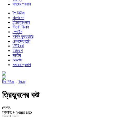
সময়ের প্রলাপ
টপ নিউজ
বাংলাদেশ
ইন্টারন্যাশনাল
সিলেট বিভাগ
স্পোর্টস
মার্কিন যুক্তরাষ্ট্র
এন্টারটেইনমেন্ট
নিউইয়র্ক
ইউরোপ
জাতীয়
তারুণ্য
সময়ের প্রলাপ
টপ নিউজ
›
ফিচার
ত্রিভুবনের কষ্ট
লেখক:
প্রকাশ: ৮ years ago