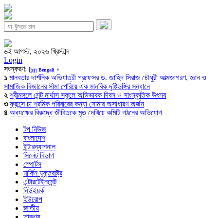
৬ই আগস্ট, ২০২৬ খ্রিস্টাব্দ
Login
সংস্করণ:
Bengali
▼
১
মানবতার দার্শনিক অভিযাত্রী প্রফেসর ড. জাহিদ সিরাজ চৌধুরী আত্মজাগরণ, জ্ঞান ও
সামাজিক বিজ্ঞানের সীমা পেরিয়ে এক মানবিক দৃষ্টিভঙ্গির সন্ধানে
২
শ্রীমঙ্গলে সেন্ট মার্থাস স্কুলে অভিভাবক দিবস ও সাংস্কৃতিক উৎসব
৩
ফ্রান্সে চা শ্রমিক পরিবারের কন্যা সোমার অসাধারণ অর্জন
৪
অধ্যক্ষের বিরুদ্ধে জীবিতকে মৃত দেখিয়ে কমিটি গঠনের অভিযোগ
টপ নিউজ
বাংলাদেশ
ইন্টারন্যাশনাল
সিলেট বিভাগ
স্পোর্টস
মার্কিন যুক্তরাষ্ট্র
এন্টারটেইনমেন্ট
নিউইয়র্ক
ইউরোপ
জাতীয়
তারুণ্য