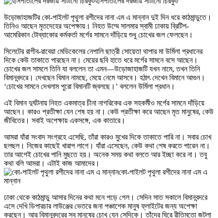
হাসপাতালের দরজায় সাঁটানো চিরকুট
উড়োজাহাজটির কো-পাইলট পৃথুলা রশীদের নানা এম এ মান্নান দুই দিন ধরে কাঠমান্ডুতে।
তিনিও আছেন মৃতদেহের অপেক্ষায়। নিহত উম্মে সালমার স্বামী ঢাকায় ব্রিটিশ-
আমেরিকান টোব্যাকোর কর্মকর্তা মর্গের সামনে দাঁড়িয়ে শুধু চোখের জল ফেলছেন।
সিলেটের রাগীব-রাবেয়া মেডিকেলের নেপালি ছাত্রী সোয়েতা থাপার মা উর্মিলা প্রধানের
দিকে কেউ তাকাতে পারছেন না। মেয়ের ছবি হাতে ধরে মর্গের সামনে বসে আছেন।
চোখের জল সামলে তিনি যা বললেন তা এমন—উড়োজাহাজটি যখন নামে, তখন তিনি
বিমানবন্দরে। দেখছেন বিমান নামছে, মেয়ে নেমে আসবে। হঠাৎ দেখেন বিমানে আগুন।
‘চোখের সামনে দেখলাম পুরো বিমানটি জ্বলছে।’ বললেন উর্মিলা প্রধান।
এই বিমান দুর্ঘটনায় নিহত একমাত্র চীনা নাগরিকের এক সহকর্মীও মর্গের সামনে দাঁড়িয়ে
আছেন। কারও প্রতীক্ষা যেন শেষ হয় না। কেউ প্রতীক্ষা করে আছেন মৃত মানুষের, কেউ
জীবিতের। সবাই অপেক্ষায় একসঙ্গে, এক কাতারে।
আমরা যাঁরা সংবাদ সংগ্রহে এসেছি, তাঁরা কারও মুখের দিকে তাকাতে পারি না। সবার চোখ
ছলছল। নিজের কাছেই খারাপ লাগে। যাঁরা এসেছেন, কেউ কথা শেষ করতে পারেন না।
তার আগেই চোখের পানি মুছতে হয়। অনেক সময় কথা বলতে আর ইচ্ছা করে না। তবু
কথা বলি আমরা। এটাই কাজ আমাদের।
কো-পাইলট পৃথুলা রশীদের নানা এম এ
মান্নান
ঢাকা থেকে কাঠমান্ডু আসার দিনের কথা মনে পড়ে গেল। সেদিন সাত সকালে বিমানবন্দরে
এসে দেখি ডিপারচার লাউঞ্জের ভেতরে জনা পঞ্চাশেক মানুষ ফ্লাইটের জন্য অপেক্ষা
করছেন। আর বিমানবন্দরের সব মানুষের চোখ যেন সেদিকে। তাঁদের ঘিরে রীতিমতো জটলা