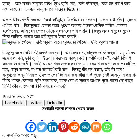
হচ্ছে। অপেক্ষমাণ মানুষের কারও মুখে হাসি নেই, কেউ কাঁদছেন, কেউ মন খারাপ করে
বসে আছেন। একজন অন্যজনকে সান্ত্বনা দিচ্ছেন।
এক গণমাধ্যমকর্মী বললেন, ‘এঁরা কাঠমান্ডুর ভিকটিমদের স্বজন। চলেন কথা বলি। দুজনে
এগিয়ে যাই। বিমানবন্দরে ঢোকার সময়
প্রথম আলো
র ফটোসাংবাদিক সাজিদ হোসেন
বলেছিলেন, আমি যেন ভেতর থেকে স্বজনদের ছবি পাঠাই। কিন্তু এসব মানুষের মুখের
দিকে তাকিয়ে আমার আর ছবি তুলতে ইচ্ছা করেনি।
স্বজনের খোঁজে। ছবি: প্রথম আলো
কাঠমান্ডু এসে দেখি সেই একই অবস্থা। এখানেও সেই মানুষগুলো কাঁদছেন। তবু তাঁদের
সঙ্গে কথা বলি, ছবি তুলি। ইচ্ছা না করলেও প্রশ্ন করি। আমি একা নই, দেশি-বিদেশি
অনেক সংবাদকর্মী। সবাই আছেন খবর সংগ্রহের নেশায়। সেই খবর ছাপা হবে, প্রকাশিত
হবে, মানুষ জানবে, কখনো জনমত তৈরি হবে। কিন্তু যাঁর সব হারাল, তাঁর কী হবে?
সন্তানের জন্য দিনরাত হাসপাতালের বিছানায় বসে কাঁদা গাজীপুরের সেই আলমুন নাহার কি
ফিরে পাবেন কোলের ছোট সন্তানকে, যাকে চোখের সামনে আগুনে পুড়ে মরতে দেখেছেন
তিনি! তাঁর চোখের পানি কি কখনো শুকাবে?
Post Views:
375
Facebook
Twitter
LinkedIn
সংবাদটি ভালো লাগলে শেয়ার করুন।
এ সম্পর্কিত আরও পড়ুন