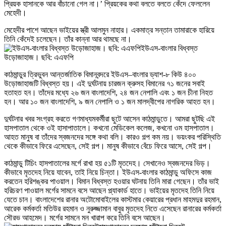
প্রিয়ক হাসানকে আর বাঁচানো গেল না।’ প্রিয়কের কথা বলতে বলতে কেঁদে ফেললেন
মেহেদী।
মেহেদীর পাশে আছেন ভাইয়ের স্ত্রী আলমুন নাহার। একমাত্র সন্তান তামারাকে হারিয়ে
তিনি কেঁদেই চলেছেন। তাঁর কান্না আর থামছে না।
ইউএস-বাংলার বিধ্বস্ত
উড়োজাহাজ। ছবি: এএফপি
কাঠমান্ডুর ত্রিভুবন আন্তর্জাতিক বিমানবন্দরে ইউএস–বাংলার ড্যাশ-৮ কিউ ৪০০
উড়োজাহাজটি বিধ্বস্ত হয়। এই দুর্ঘটনায় চারজন ক্রুসহ বিমানের ৭১ জনের সবাই
হতাহত হন। তাঁদের মধ্যে ২৬ জন বাংলাদেশি, ২৪ জন নেপালি এবং ১ জন চীনা নিহত
হন। আর ১০ জন বাংলাদেশি, ৯ জন নেপালি ও ১ জন মালদ্বীপের নাগরিক আহত হন।
দুর্ঘটনার খবর সংগ্রহ করতে গণমাধ্যমকর্মীরা ছুটে আসেন কাঠমান্ডুতে। আমরা ছুটছি এই
হাসপাতাল থেকে ওই হাসাপাতালে। কখনো মেডিকেল কলেজ, কখনো ওম হাসপাতাল।
আহত মানুষ বা তাঁদের স্বজনদের সঙ্গে কথা বলি। কারও গল্প কম নয়। ভয়ংকর পরিস্থিতি
থেকে কীভাবে ফিরে এসেছেন, সেই গল্প। মানুষ কীভাবে বেঁচে ফিরে আসে, সেই গল্প।
কাঠমান্ডু টিচিং হাসপাতালের মর্গে রাখা হয় ৫১টি মৃতদেহ। সেখানেও স্বজনদের ভিড়।
কীভাবে মৃতদেহ নিয়ে যাবেন, তাই নিয়ে চিন্তা। ইউএস-বাংলার কাঠমান্ডু অফিসে কাজ
করতেন হরিশঙ্কর পাওয়াল। বিমান বিধ্বস্ত হওয়ার ঘটনায় তিনি মারা গেছেন। তাঁর ভাই
হরিচরণ পাওয়াল মর্গের সামনে বসে আছেন প্ল্যাকার্ড হাতে। ভাইয়ের মৃতদেহ তিনি নিয়ে
যেতে চান। বাংলাদেশের রানার অটোমোবাইলের কাস্টমার কেয়ারের প্রধান মাহমদুর রহমান,
আরেক কর্মকর্তা মতিউর রহমান ও নুরুজ্জামান বাবুর মৃতদেহ নিতে এসেছেন রানারের কর্মকর্তা
সৌরভ আহমেদ। মর্গের সামনে মন খারাপ করে তিনি বসে আছেন।