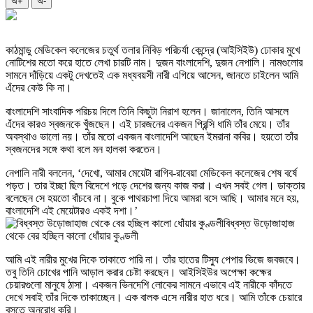
অ+
অ-
কাঠমান্ডু মেডিকেল কলেজের চতুর্থ তলার নিবিড় পরিচর্যা কেন্দ্রে (আইসিইউ) ঢোকার মুখে
নোটিশের মতো করে হাতে লেখা চারটি নাম। দুজন বাংলাদেশি, দুজন নেপালি। নামগুলোর
সামনে দাঁড়িয়ে একটু দেখতেই এক মধ্যবয়সী নারী এগিয়ে আসেন, জানতে চাইলেন আমি
এঁদের কেউ কি না।
বাংলাদেশি সাংবাদিক পরিচয় দিলে তিনি কিছুটা নিরাশ হলেন। জানালেন, তিনি আসলে
এঁদের কারও স্বজনকে খুঁজছেন। এই চারজনের একজন প্রিন্সি ধামি তাঁর মেয়ে। তাঁর
অবস্থাও ভালো নয়। তাঁর মতো একজন বাংলাদেশি আছেন ইমরানা কবির। হয়তো তাঁর
স্বজনদের সঙ্গে কথা বলে মন হালকা করতেন।
নেপালি নারী বললেন, ‘দেখো, আমার মেয়েটা রাগিব-রাবেয়া মেডিকেল কলেজের শেষ বর্ষে
পড়ত। তার ইচ্ছা ছিল বিদেশে পড়ে দেশের জন্য কাজ করা। এখন সবই গেল। ডাক্তার
বলেছেন সে হয়তো বাঁচবে না। বুকে পাথরচাপা দিয়ে আমরা বসে আছি। আমার মনে হয়,
বাংলাদেশি এই মেয়েটারও একই দশা।’
বিধ্বস্ত উড়োজাহাজ
থেকে বের হচ্ছিল কালো ধোঁয়ার কুণ্ডলী
আমি এই নারীর মুখের দিকে তাকাতে পারি না। তাঁর হাতের টিস্যু পেপার ভিজে জবজবে।
তবু তিনি চোখের পানি আড়াল করার চেষ্টা করছেন। আইসিইউর অপেক্ষা কক্ষের
চেয়ারগুলো মানুষে ঠাসা। একজন ভিনদেশি লোকের সামনে এভাবে এই নারীকে কাঁদতে
দেখে সবাই তাঁর দিকে তাকাচ্ছেন। এক বালক এসে নারীর হাত ধরে। আমি তাঁকে চেয়ারে
বসতে অনুরোধ করি।