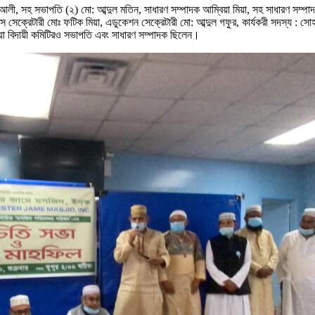
আলী, সহ সভাপতি (২) মো: আব্দুল মতিন, সাধারণ সম্পাদক আম্বিয়া মিয়া, সহ সাধারণ সম্পাদ
ন্স সেক্রেটারী মোঃ ফটিক মিয়া, এডুকেশন সেক্রেটারী মো: আব্দুল গফুর, কার্যকরী সদস্য :
িয়া বিদায়ী কমিটিরও সভাপতি এবং সাধারণ সম্পাদক ছিলেন।