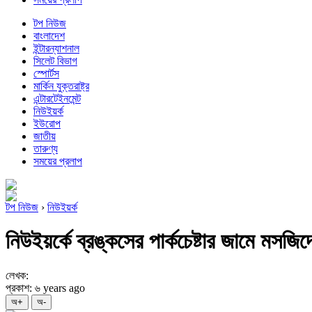
টপ নিউজ
বাংলাদেশ
ইন্টারন্যাশনাল
সিলেট বিভাগ
স্পোর্টস
মার্কিন যুক্তরাষ্ট্র
এন্টারটেইনমেন্ট
নিউইয়র্ক
ইউরোপ
জাতীয়
তারুণ্য
সময়ের প্রলাপ
টপ নিউজ
›
নিউইয়র্ক
নিউইয়র্কে ব্রঙ্কসের পার্কচেষ্টার জামে মসজ
লেখক:
প্রকাশ: ৬ years ago
অ+
অ-