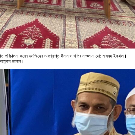
ুনাজাত পরিচালনা করেন মসজিদের ভারপ্রাপ্ত ইমাম ও খতিব মাওলানা মো: মাসহুদ ইকবাল।
 আহ্বান জানান।