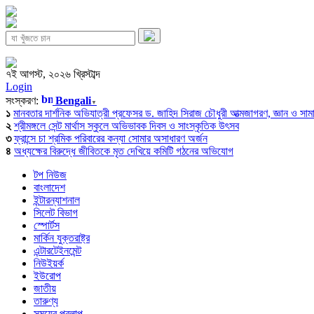
৭ই আগস্ট, ২০২৬ খ্রিস্টাব্দ
Login
সংস্করণ:
Bengali
▼
১
মানবতার দার্শনিক অভিযাত্রী প্রফেসর ড. জাহিদ সিরাজ চৌধুরী আত্মজাগরণ, জ্ঞান ও সামাজি
২
শ্রীমঙ্গলে সেন্ট মার্থাস স্কুলে অভিভাবক দিবস ও সাংস্কৃতিক উৎসব
৩
ফ্রান্সে চা শ্রমিক পরিবারের কন্যা সোমার অসাধারণ অর্জন
৪
অধ্যক্ষের বিরুদ্ধে জীবিতকে মৃত দেখিয়ে কমিটি গঠনের অভিযোগ
টপ নিউজ
বাংলাদেশ
ইন্টারন্যাশনাল
সিলেট বিভাগ
স্পোর্টস
মার্কিন যুক্তরাষ্ট্র
এন্টারটেইনমেন্ট
নিউইয়র্ক
ইউরোপ
জাতীয়
তারুণ্য
সময়ের প্রলাপ