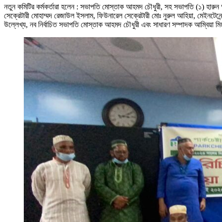
নতুন কমিটির কর্মকর্তারা হলেন : সভাপতি মোস্তাক আহমদ চৌধুরী, সহ সভাপতি (১) হারুন 
সেক্রেটারী মোহাম্মদ রেজাউল ইসলাম, ফিউনারেল সেক্রেটারী মোঃ নুরুল আহিয়া, মেইনটেনে
উল্লেখ্য, নব নির্বাচিত সভাপতি মোস্তাক আহমদ চৌধুরী এবং সাধারণ সম্পাদক আম্বিয়া ম