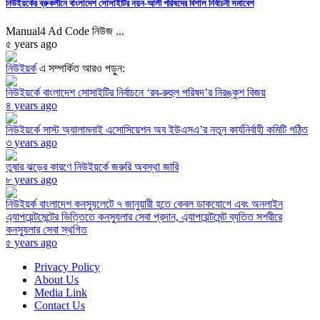
নিউইয়র্কের ব্রুকলীনে বাংলাদেশ সোসাইটির নয়ন-আলী পরিষদের বিশাল নির্বাচনী সমাবেশ
Manual4 Ad Code নিউজ ...
৫ years ago
নিউইয়র্ক
এ সম্পর্কিত আরও পড়ুন:
নিউইয়র্কে বাংলাদেশ সোসাইটির নির্বাচনে ‘রব-রুহুল পরিষদ’র নিরঙ্কুশ বিজয়
৪ years ago
নিউইয়র্কে সাস্ট অ্যালামনাই এসোসিয়েশন অব ইউএসএ’র নতুন কার্যনির্বাহী কমিটি গঠিত
৩ years ago
তুষার ঝড়ের কারণে নিউইয়র্কে জরুরি অবস্থা জারি
৮ years ago
নিউইয়র্ক বাংলাদেশ কনস্যুলেটে ৭ জানুয়ারী হতে কেবল ডাকযোগে এবং অনলাইন
এ্যাপয়েন্টমেন্টের ভিত্তিতে কনস্যুলার সেবা প্রদান, এ্যাপয়েন্টমেন্ট ব্যতিত সশরীরে
কনস্যুলার সেবা স্থগিত
৫ years ago
Privacy Policy
About Us
Media Link
Contact Us