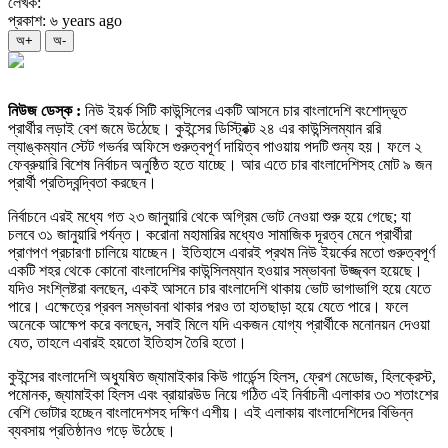
লেখক:
প্রকাশ: ৬ years ago
অ+
অ-
নিউজ ডেস্ক :
নিউ ইয়র্ক সিটি কাউন্সিলের একটি আসনে চার বাংলাদেশি বংশোদ্ভূত
প্রার্থীর লড়াই বেশ জমে উঠেছে। কুইন্সের ডিস্ট্রিক্ট ২৪ এর কাউন্সিলম্যান ররি
ল্যাঙ্কম্যান স্টেট গভর্নর অফিসে গুরুত্বপূর্ণ দায়িত্ব পাওয়ায় পদটি শুন্য হয়। ফলে ২
ফেব্রুয়ারি বিশেষ নির্বাচন অনুষ্ঠিত হতে যাচ্ছে। আর এতে চার বাংলাদেশিসহ মোট ৯ জন
প্রার্থী প্রতিদ্বন্দ্বিতা করছেন।
নির্বাচনে এরই মধ্যে গত ২৩ জানুয়ারি থেকে অগ্রিম ভোট নেওয়া শুরু হয়ে গেছে; যা
চলবে ৩১ জানুয়ারি পর্যন্ত। করোনা মহামারির মধ্যেও সামাজিক দূরত্ব মেনে প্রার্থীরা
প্রাণপণ প্রচারণা চালিয়ে যাচ্ছেন। ইতিহাসে এবারই প্রথম নিউ ইয়র্কের মতো গুরুত্বপূর্ণ
একটি শহর থেকে কোনো বাংলাদেশির কাউন্সিলম্যান হওয়ার সম্ভাবনা উজ্জ্বল হয়েছে।
যদিও সংশ্লিষ্টরা বলছেন, একই আসনে চার বাংলাদেশি থাকায় ভোট ভাগাভাগি হয়ে যেতে
পারে। এক্ষেত্রে প্রবল সম্ভাবনা থাকার পরও তা হাতছাড়া হয়ে যেতে পারে। ফলে
অনেকে আক্ষেপ করে বলছেন, সবাই মিলে যদি একজন যোগ্য প্রার্থীকে মনোনয়ন দেওয়া
যেত, তাহলে এবারই হয়তো ইতিহাস তৈরি হতো।
কুইন্সের বাংলাদেশি অধ্যুষিত জ্যামাইকার কিউ গার্ডেন্স হিলস, ফ্রেশ মেডোজ, হিলক্রেস্ট,
পমোনক, জ্যামাইকা হিলস এবং ব্রায়ারউড নিয়ে গঠিত এই নির্বাচনী এলাকার ৩৩ শতাংশের
বেশি ভোটার হচ্ছেন বাংলাদেশসহ দক্ষিণ এশীয়। এই এলাকায় বাংলাদেশিদের বিভিন্ন
ব্যবসায় প্রতিষ্ঠানও গড়ে উঠেছে।