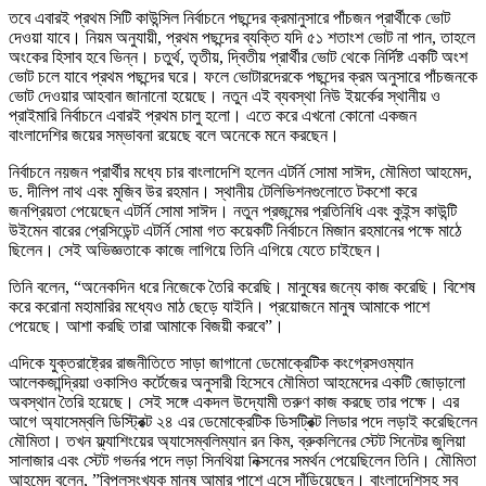
তবে এবারই প্রথম সিটি কাউন্সিল নির্বাচনে পছন্দের ক্রমানুসারে পাঁচজন প্রার্থীকে ভোট
দেওয়া যাবে। নিয়ম অনুযায়ী, প্রথম পছন্দের ব্যক্তি যদি ৫১ শতাংশ ভোট না পান, তাহলে
অংকের হিসাব হবে ভিন্ন। চতুর্থ, তৃতীয়, দ্বিতীয় প্রার্থীর ভোট থেকে নির্দিষ্ট একটি অংশ
ভোট চলে যাবে প্রথম পছন্দের ঘরে। ফলে ভোটারদেরকে পছন্দের ক্রম অনুসারে পাঁচজনকে
ভোট দেওয়ার আহবান জানানো হয়েছে। নতুন এই ব্যবস্থা নিউ ইয়র্কের স্থানীয় ও
প্রাইমারি নির্বাচনে এবারই প্রথম চালু হলো। এতে করে এখনো কোনো একজন
বাংলাদেশির জয়ের সম্ভাবনা রয়েছে বলে অনেকে মনে করছেন।
নির্বাচনে নয়জন প্রার্থীর মধ্যে চার বাংলাদেশি হলেন এটর্নি সোমা সাঈদ, মৌমিতা আহমেদ,
ড. দীলিপ নাথ এবং মুজিব উর রহমান। স্থানীয় টেলিভিশনগুলোতে টকশো করে
জনপ্রিয়তা পেয়েছেন এটর্নি সোমা সাঈদ। নতুন প্রজন্মের প্রতিনিধি এবং কুইন্স কাউন্টি
উইমেন বারের প্রেসিডেন্ট এটর্নি সোমা গত কয়েকটি নির্বাচনে মিজান রহমানের পক্ষে মাঠে
ছিলেন। সেই অভিজ্ঞতাকে কাজে লাগিয়ে তিনি এগিয়ে যেতে চাইছেন।
তিনি বলেন, “অনেকদিন ধরে নিজেকে তৈরি করেছি। মানুষের জন্যে কাজ করেছি। বিশেষ
করে করোনা মহামারির মধ্যেও মাঠ ছেড়ে যাইনি। প্রয়োজনে মানুষ আমাকে পাশে
পেয়েছে। আশা করছি তারা আমাকে বিজয়ী করবে”।
এদিকে যুক্তরাষ্ট্রের রাজনীতিতে সাড়া জাগানো ডেমোক্রেটিক কংগ্রেসওম্যান
আলেকজান্দ্রিয়া ওকাসিও কর্টেজের অনুসারী হিসেবে মৌমিতা আহমেদের একটি জোড়ালো
অবস্থান তৈরি হয়েছে। সেই সঙ্গে একদল উদ্যোমী তরুণ কাজ করছে তার পক্ষে। এর
আগে অ্যাসেম্বলি ডিস্ট্রিক্ট ২৪ এর ডেমোক্রেটিক ডিসট্রিক্ট লিডার পদে লড়াই করেছিলেন
মৌমিতা। তখন ফ্ল্যাশিংয়ের অ্যাসেম্বলিম্যান রন কিম, ব্রুকলিনের স্টেট সিনেটর জুলিয়া
সালাজার এবং স্টেট গভর্নর পদে লড়া সিনথিয়া নিক্সনের সমর্থন পেয়েছিলেন তিনি। মৌমিতা
আহমেদ বলেন, ”বিপুলসংখ্যক মানুষ আমার পাশে এসে দাঁড়িয়েছেন। বাংলাদেশিসহ সব