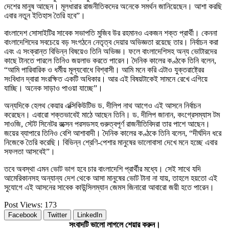
দেশের মানুষ আছেন। মূলধারার রাজনীতিকদের অনেকে সমর্থন জানিয়েছেন। আশা করছি
এবার নতুন ইতিহাস তৈরি হবে”।
বাংলাদেশ সোসাইটির সাবেক সভাপতি মুজিব উর রহমানও একজন শক্ত প্রার্থী। কেননা
বাংলাদেশিদের সবচেয়ে বড় সংগঠনে নেতৃত্ব দেয়ার অভিজ্ঞতা রয়েছে তার। নির্বাচন করা
এবং এ সংক্রান্ত বিভিন্ন বিষয়েও তিনি অভিজ্ঞ। ফলে বাংলাদেশিসহ অন্য ভোটারদের
কাছে টানতে পারলে তিনিও জয়লাভ করতে পারেন। দৈনিক কালের কণ্ঠকে তিনি বলেন,
“আমি পারিবারিক ও ধর্মীয় মূল্যবোধে বিশ্বাসী। আমি মনে করি এটাও যুক্তরাষ্ট্রের
সংবিধান দ্বারা সংরক্ষিত একটি অধিকার। আর এই বিষয়টাকেই সামনে রেখে এগিয়ে
যাচ্ছি। অনেক সাড়াও পাওয়া যাচ্ছে”।
অন্যদিকে হেলথ কেয়ার এক্সিকিউটিভ ড. দীলিপ নাথ আগেও এই আসনে নির্বাচন
করেছেন। এবারো শক্তভাবেই মাঠে আছেন তিনি। ড. দীলিপ জানান, কংগ্রেসম্যাস টম
সাওজি, স্টেট সিনেটর রক্সেন পরসডসহ গুরুত্বপূর্ণ রাজনীতিবিদরা তার পাশে আছেন।
জয়ের ব্যাপারে তিনিও বেশি আশাবাদী। দৈনিক কালের কণ্ঠকে তিনি বলেন, “দীর্ঘদিন ধরে
নিজেকে তৈরি করেছি। বিভিন্ন শ্রেণি-পেশার মানুষের ভালোবাসা দেখে মনে হচ্ছে এবার
সফলতা আসবেই”।
তবে অবস্থা এমন ভোট ভাগ হবে চার বাংলাদেশি প্রার্থীর মধ্যে। সেই সাথে যদি
আমেরিকানসহ অন্যান্য দেশ থেকে আসা মানুষের ভোট টানা না যায়, তাহলে হয়তো এই
সুযোগে এই আসনের সাবেক কাউন্সিলম্যান জেমস জিনারো আবারো জয়ী হতে পারেন।
Post Views:
173
Facebook
Twitter
LinkedIn
সংবাদটি ভালো লাগলে শেয়ার করুন।