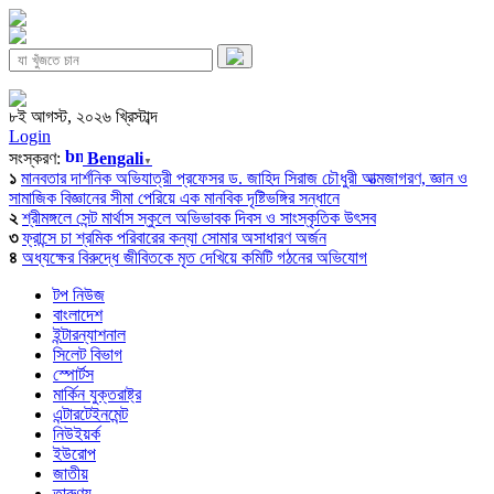
৮ই আগস্ট, ২০২৬ খ্রিস্টাব্দ
Login
সংস্করণ:
Bengali
▼
১
মানবতার দার্শনিক অভিযাত্রী প্রফেসর ড. জাহিদ সিরাজ চৌধুরী আত্মজাগরণ, জ্ঞান ও
সামাজিক বিজ্ঞানের সীমা পেরিয়ে এক মানবিক দৃষ্টিভঙ্গির সন্ধানে
২
শ্রীমঙ্গলে সেন্ট মার্থাস স্কুলে অভিভাবক দিবস ও সাংস্কৃতিক উৎসব
৩
ফ্রান্সে চা শ্রমিক পরিবারের কন্যা সোমার অসাধারণ অর্জন
৪
অধ্যক্ষের বিরুদ্ধে জীবিতকে মৃত দেখিয়ে কমিটি গঠনের অভিযোগ
টপ নিউজ
বাংলাদেশ
ইন্টারন্যাশনাল
সিলেট বিভাগ
স্পোর্টস
মার্কিন যুক্তরাষ্ট্র
এন্টারটেইনমেন্ট
নিউইয়র্ক
ইউরোপ
জাতীয়
তারুণ্য