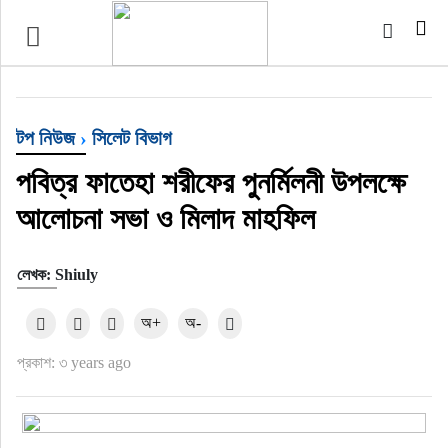
টপ নিউজ
বাংলাদেশ
টপ নিউজ
›
সিলেট বিভাগ
ইন্টারন্যাশনাল
পবিত্র ফাতেহা শরীফের পুনর্মিলনী উপলক্ষে
আলোচনা সভা ও মিলাদ মাহফিল
সিলেট বিভাগ
লেখক: Shiuly
স্পোর্টস
অ+
অ-
মার্কিন যুক্তরাষ্ট্র
প্রকাশ: ৩ years ago
এন্টারটেইনমেন্ট
নিউইয়র্ক