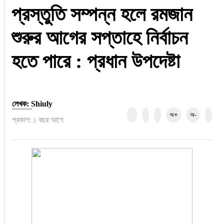
প্রস্তুতি সম্পন্ন হলে রমজান
জাতীয়
শুরুর আগের সপ্তাহে নির্বাচন
তারুণ্য
হতে পারে : প্রধান উপদেষ্টা
সময়ের প্রলাপ
লেখক: Shiuly
অ+
অ-
প্রকাশ: ১ বছর আগে