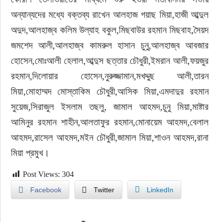
অন্যান্যদের মধ্যে বক্তব্য রাখেন আলহাজ গয়াছ মিয়া,হাজী আব্দুল 
অদুদ,আলহাজ্ব কলিম উল্যাহ বকুল,মিছবাউর রহমান মিছবাহ,সৈয়দ 
জমশেদ আলী,আলহাজ্ব কামরুল হাসান চুনু,আলহাজ্ব আবজার 
হোসেন,মোঃআলী হেলাল,আব্দুস ছত্তার চৌধুরী,ইমরান আলী,ফয়জুর 
রহমান,দিলোয়ার হোসেন,নুরুজ্জামান,মখদ্দুছ আলী,তারন 
মিয়া,মোহাম্মদ মোস্তাকিম চৌধুরী,আসিক মিয়া,এমদাদুর রহমান 
সুয়েজ,সিরাজুল ইসলাম তছলু, জামাল আহমদ,চুনু মিয়া,মাষ্টার 
আমিনুর রহমান শাহীন,আলতাফুর রহমান,মোনায়েম আহমদ,বেলাল 
আহমদ,রাসেল আহমদ,মইন চৌধুরী,জামাল মিয়া,শাওন আহমদ,রানা 
মিয়া প্রমুখ।
Post Views:
304
Facebook
Twitter
LinkedIn