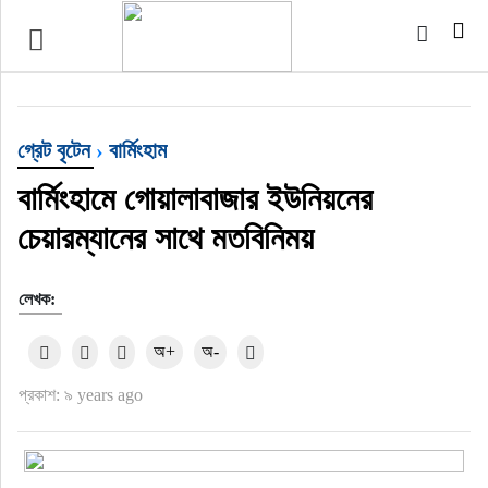
টপ নিউজ
বাংলাদেশ
গ্রেট বৃটেন
›
বার্মিংহাম
ইন্টারন্যাশনাল
বার্মিংহামে গোয়ালাবাজার ইউনিয়নের
চেয়ারম্যানের সাথে মতবিনিময়
সিলেট বিভাগ
লেখক:
স্পোর্টস
অ+
অ-
মার্কিন যুক্তরাষ্ট্র
প্রকাশ: ৯ years ago
এন্টারটেইনমেন্ট
নিউইয়র্ক