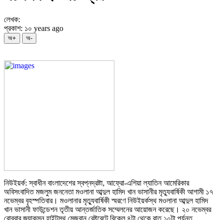
লেখক:
প্রকাশ: ১০ years ago
অ+
অ-
নিউইয়র্ক: স্বাধীন বাংলাদেশের স্বপ্নদ্রষ্টা, আফ্রো-এশিয়া ল্যাতিন আমেরিকার
অবিসংবাদিত মজলুম জননেতা মওলানা আব্দুল হামিদ খান ভাসানীর মৃত্যুবার্ষিকী আগামী ১৭
নভেম্বর বৃহস্পতিবার। মওলানার মৃত্যুবার্ষিকী স্মরণে নিউইয়র্কস্থ মওলানা আব্দুল হামিদ
খান ভাসানী ফাউন্ডেশন তৃতীয় আন্তর্জাতিক সম্মেলনের আয়োজন করেছে। ২০ নভেম্বর
রোববার জ্যাকসন হাইটস্থ মেজবান রেষ্টুরেন্টে বিকেল ৪টা থেকে রাত ১০টা পর্যন্ত