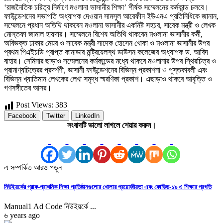
‘রাজনৈতিক চরিত্র নির্মাণে মওলানা ভাসানীর শিক্ষা’ শীর্ষক সম্মেলনের কর্মকান্ড চলবে।
ফাউন্ডেশনের সভাপতি অধ্যাপক দেওয়ান সামসুল আরেফীন ইউএনএ প্রতিনিধিকে জানান,
সম্মেলনে প্রধান অতিথি থাকবেন মওলানা ভাসানীর একনিষ্ট সহচর, সাবেক মন্ত্রী ও লেখক
মোস্তফা জামাল হায়দার। সম্মেলনে বিশেষ অতিথি থাকবেন মওলানা ভাসানীর কর্মী,
অবিভক্ত ঢাকার মেয়র ও সাবেক মন্ত্রী সাদেক হোসেন খোকা ও মওলানা ভাসানীর উপর
প্রথম পিএইচডি প্রাপ্ত কানাডার মন্ট্রিয়েলস্থ ডাউসন কলেজের অধ্যাপক ড. আবিদ
বাহার। সেমিনার ছাড়াও সম্মেলনের কর্মকান্ডের মধ্যে থাকবে মওলানার উপর স্থিরচিত্র ও
প্রামাণ্যচিত্রের প্রদর্শণী, ভাসানী ফাউন্ডেশনের বিভিন্ন প্রকাশনা ও পুস্তকাবলী এবং
বিভিন্ন খ্যাতিমান লেখকের লেখা সমৃদ্ধ স্মরণিকা প্রকাশ। এছাড়াও থাকবে আবৃত্তি ও
গণসঙ্গীতের আসর।
Post Views:
383
Facebook
Twitter
LinkedIn
সংবাদটি ভালো লাগলে শেয়ার করুন।
এ সম্পর্কিত আরও পড়ুন
নিউইয়র্কের প্রাক-প্রাথমিক শিক্ষা প্রতিষ্ঠানগুলোর খোলার প্রয়োজীয়তা এবং কোভিড-১৯ এ শিক্ষার প্রগতি
Manual1 Ad Code নিউইয়র্কে ...
৬ years ago