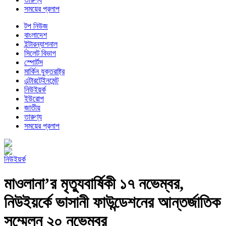
সময়ের প্রলাপ
টপ নিউজ
বাংলাদেশ
ইন্টারন্যাশনাল
সিলেট বিভাগ
স্পোর্টস
মার্কিন যুক্তরাষ্ট্র
এন্টারটেইনমেন্ট
নিউইয়র্ক
ইউরোপ
জাতীয়
তারুণ্য
সময়ের প্রলাপ
নিউইয়র্ক
মাওলানা’র মৃত্যুবার্ষিকী ১৭ নভেম্বর,
নিউইয়র্কে ভাসানী ফাউন্ডেশনের আন্তর্জাতিক
সম্মেলন ২০ নভেম্বর