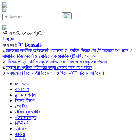
৯ই আগস্ট, ২০২৬ খ্রিস্টাব্দ
Login
সংস্করণ:
Bengali
▼
১
মানবতার দার্শনিক অভিযাত্রী প্রফেসর ড. জাহিদ সিরাজ চৌধুরী আত্মজাগরণ, জ্ঞান ও
সামাজিক বিজ্ঞানের সীমা পেরিয়ে এক মানবিক দৃষ্টিভঙ্গির সন্ধানে
২
শ্রীমঙ্গলে সেন্ট মার্থাস স্কুলে অভিভাবক দিবস ও সাংস্কৃতিক উৎসব
৩
ফ্রান্সে চা শ্রমিক পরিবারের কন্যা সোমার অসাধারণ অর্জন
৪
অধ্যক্ষের বিরুদ্ধে জীবিতকে মৃত দেখিয়ে কমিটি গঠনের অভিযোগ
টপ নিউজ
বাংলাদেশ
ইন্টারন্যাশনাল
সিলেট বিভাগ
স্পোর্টস
মার্কিন যুক্তরাষ্ট্র
এন্টারটেইনমেন্ট
নিউইয়র্ক
ইউরোপ
জাতীয়
তারুণ্য