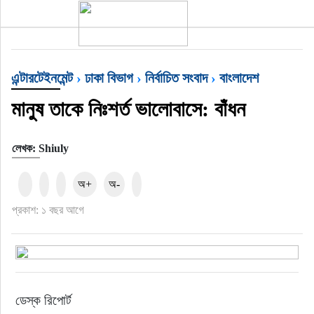
টপ নিউজ
এন্টারটেইনমেন্ট
›
ঢাকা বিভাগ
›
নির্বাচিত সংবাদ
›
বাংলাদেশ
বাংলাদেশ
মানুষ তাকে নিঃশর্ত ভালোবাসে: বাঁধন
ইন্টারন্যাশনাল
লেখক: Shiuly
সিলেট বিভাগ
অ+
অ-
স্পোর্টস
প্রকাশ: ১ বছর আগে
মার্কিন যুক্তরাষ্ট্র
এন্টারটেইনমেন্ট
ডেস্ক রিপোর্ট
নিউইয়র্ক