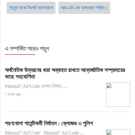
'মানুষ তাকে নিঃশর্ত ভালোবাসে
আর এটা এক অসাধারণ শক্তি।
এ সম্পর্কিত আরও পড়ুন
অর্থনৈতিক উন্নয়নের ধারা অব্যাহত রাখতে আন্তর্জাতিক সম্প্রদায়ের
কাছে সহযোগিতা
Manual7 Ad Code ডেস্ক নিউজ: ...
৮ years ago
শরণখোলা গার্মেন্টকর্মী নির্যাতন : ক্লোজড ৩ পুলিশ
Manual7 Ad Code Manual7 Ad Code ...