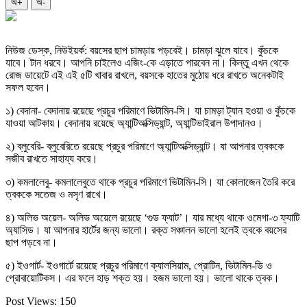
অ+
অ-
নিউজ ডেস্ক, নিউইয়র্ক: বয়সের ছাপ চামড়ায় পড়বেই। চামড়া ঝুলে যাবে। কুঁচকে
যাবে। টান ধরবে। আপনি চাইলেও এজিং-কে এড়াতে পারবেন না। কিন্তু এখন থেকে
রোজ ডায়েটে এই এই ৫টি খাবার রাখলে, বয়সকে হাতের মুঠোয় ধরে রাখতে অনেকটাই
সফল হবেন।
১) বেদানা- বেদানায় রয়েছে প্রচুর পরিমাণে ভিটামিন-সি। যা চামড়া ট্যান হওয়া ও কুঁচকে
যাওয়া আটকায়। বেদানায় রয়েছে অ্যান্টিঅক্সিড্যান্ট, অ্যান্টিভাইরাল উপাদানও।
২) ব্লুবেরি- ব্লুবেরিতে রয়েছে প্রচুর পরিমাণে অ্যান্টিঅক্সিড্যান্ট। যা আপনার ত্বককে
সজীব রাখতে সাহায্য করে।
৩) কমলালেবু- কমলালেবুতে থাকে প্রচুর পরিমাণে ভিটামিন-সি। যা কোলাজেন তৈরি করে
ত্বককে সতেজ ও মসৃণ রাখে।
৪) অলিভ অয়েল- অলিভ অয়েলে রয়েছে ‘গুড ফ্যাট’। যার মধ্যে থাকে ওমেগা-৩ ফ্যাটি
অ্যাসিড। যা আপনার হার্টের জন্য ভালো। রক্ত সঞ্চালন ভালো হলেই ত্বকে বয়সের
ছাপ পড়বে না।
৫) ইওগার্ট- ইওগার্টে রয়েছে প্রচুর পরিমাণে ক্যালসিয়াম, প্রোটিন, ভিটামিন-ডি ও
প্রোবায়োটিকস। এর ফলে হাড় শক্ত হয়। হজম ভালো হয়। ভালো থাকে ত্বক।
Post Views:
150