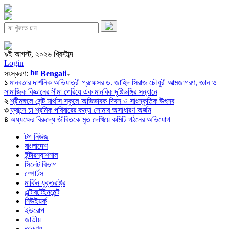
৯ই আগস্ট, ২০২৬ খ্রিস্টাব্দ
Login
সংস্করণ:
Bengali
▼
১
মানবতার দার্শনিক অভিযাত্রী প্রফেসর ড. জাহিদ সিরাজ চৌধুরী আত্মজাগরণ, জ্ঞান ও
সামাজিক বিজ্ঞানের সীমা পেরিয়ে এক মানবিক দৃষ্টিভঙ্গির সন্ধানে
২
শ্রীমঙ্গলে সেন্ট মার্থাস স্কুলে অভিভাবক দিবস ও সাংস্কৃতিক উৎসব
৩
ফ্রান্সে চা শ্রমিক পরিবারের কন্যা সোমার অসাধারণ অর্জন
৪
অধ্যক্ষের বিরুদ্ধে জীবিতকে মৃত দেখিয়ে কমিটি গঠনের অভিযোগ
টপ নিউজ
বাংলাদেশ
ইন্টারন্যাশনাল
সিলেট বিভাগ
স্পোর্টস
মার্কিন যুক্তরাষ্ট্র
এন্টারটেইনমেন্ট
নিউইয়র্ক
ইউরোপ
জাতীয়
তারুণ্য