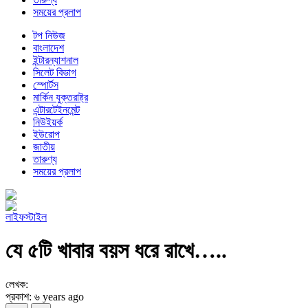
সময়ের প্রলাপ
টপ নিউজ
বাংলাদেশ
ইন্টারন্যাশনাল
সিলেট বিভাগ
স্পোর্টস
মার্কিন যুক্তরাষ্ট্র
এন্টারটেইনমেন্ট
নিউইয়র্ক
ইউরোপ
জাতীয়
তারুণ্য
সময়ের প্রলাপ
লাইফস্টাইল
যে ৫টি খাবার বয়স ধরে রাখে…..
লেখক:
প্রকাশ: ৬ years ago