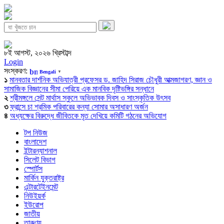
৮ই আগস্ট, ২০২৬ খ্রিস্টাব্দ
Login
সংস্করণ:
Bengali
▼
১
মানবতার দার্শনিক অভিযাত্রী প্রফেসর ড. জাহিদ সিরাজ চৌধুরী আত্মজাগরণ, জ্ঞান ও
সামাজিক বিজ্ঞানের সীমা পেরিয়ে এক মানবিক দৃষ্টিভঙ্গির সন্ধানে
২
শ্রীমঙ্গলে সেন্ট মার্থাস স্কুলে অভিভাবক দিবস ও সাংস্কৃতিক উৎসব
৩
ফ্রান্সে চা শ্রমিক পরিবারের কন্যা সোমার অসাধারণ অর্জন
৪
অধ্যক্ষের বিরুদ্ধে জীবিতকে মৃত দেখিয়ে কমিটি গঠনের অভিযোগ
টপ নিউজ
বাংলাদেশ
ইন্টারন্যাশনাল
সিলেট বিভাগ
স্পোর্টস
মার্কিন যুক্তরাষ্ট্র
এন্টারটেইনমেন্ট
নিউইয়র্ক
ইউরোপ
জাতীয়
তারুণ্য