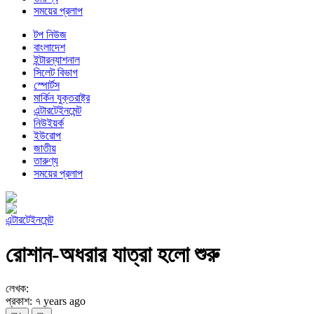
সময়ের প্রলাপ
টপ নিউজ
বাংলাদেশ
ইন্টারন্যাশনাল
সিলেট বিভাগ
স্পোর্টস
মার্কিন যুক্তরাষ্ট্র
এন্টারটেইনমেন্ট
নিউইয়র্ক
ইউরোপ
জাতীয়
তারুণ্য
সময়ের প্রলাপ
এন্টারটেইনমেন্ট
রোশান-অধরার যাত্রা হলো শুরু
লেখক:
প্রকাশ: ৭ years ago