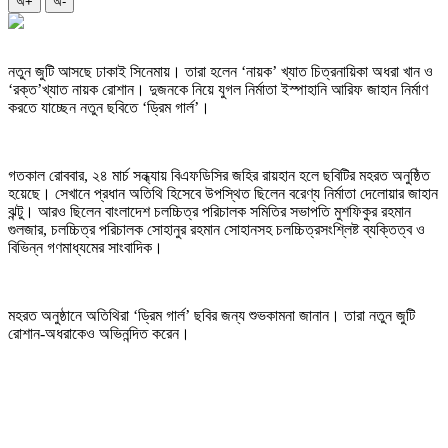
অ+
অ-
নতুন জুটি আসছে ঢাকাই সিনেমায়। তারা হলেন ‘নায়ক’ খ্যাত চিত্রনায়িকা অধরা খান ও
‘রক্ত’খ্যাত নায়ক রোশান। দুজনকে নিয়ে যুগল নির্মাতা ইস্পাহানি আরিফ জাহান নির্মাণ
করতে যাচ্ছেন নতুন ছবিতে ‘ড্রিম গার্ল’।
গতকাল রোববার, ২৪ মার্চ সন্ধ্যায় বিএফডিসির জহির রায়হান হলে ছবিটির মহরত অনুষ্ঠিত
হয়েছে। সেখানে প্রধান অতিথি হিসেবে উপস্থিত ছিলেন বরেণ্য নির্মাতা দেলোয়ার জাহান
ঝন্টু। আরও ছিলেন বাংলাদেশ চলচ্চিত্র পরিচালক সমিতির সভাপতি মুশফিকুর রহমান
গুলজার, চলচ্চিত্র পরিচালক সোহানুর রহমান সোহানসহ চলচ্চিত্রসংশ্লিষ্ট ব্যক্তিত্ব ও
বিভিন্ন গণমাধ্যমের সাংবাদিক।
মহরত অনুষ্ঠানে অতিথিরা ‘ড্রিম গার্ল’ ছবির জন্য শুভকামনা জানান। তারা নতুন জুটি
রোশান-অধরাকেও অভিনন্দিত করেন।