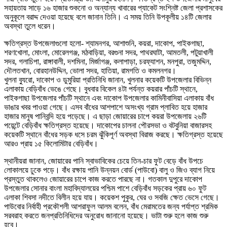
সহায়তায় সাড়ে ১৬ হাজার শুকনো ও অন্যান্য খাবারের প্যাকেট সংশ্নিষ্ট জেলা প্রশাসকের
অনুকূলে বরাদ্দ দেওয়া হয়েছে বলে জানান তিনি। এ সময় তিনি উপকূলীয় ১৪টি জেলার
অবস্থা তুলে ধরেন।
ক্ষতিগ্রস্ত উপজেলাগুলো হলো- শ্যামনগর, আশাশুনি, কয়রা, দাকোপ, পাইকগাছা,
শরণখোলা, মোংলা, মোরেলগঞ্জ, মঠবাড়িয়া, বরগুনা সদর, পাথরঘাটা, আমতলী, পটুয়াখালী
সদর, গলাচিপা, রাঙ্গাবালী, দশমিনা, মির্জাগঞ্জ, কলাপাড়া, চরফ্যাশন, মনপুরা, তজুমদ্দিন,
দৌলতখান, বোরহানউদ্দিন, ভোলা সদর, হাতিয়া, রামগতি ও কমলনগর।
খুলনা ব্যুরো, দাকোপ ও ডুমুরিয়া প্রতিনিধি জানান, খুলনার কয়েকটি উপজেলার বিভিন্ন
এলাকায় বেড়িবাঁধ ভেঙে গেছে। বুধবার বিকেল ৪টা পর্যন্ত কয়রার পাঁচটি স্থানে,
পাইকগাছা উপজেলার পাঁচটি স্থানে এবং দাকোপ উপজেলার কামিনীবাসিয়া এলাকায় বাঁধ
ভাঙার খবর পাওয়া গেছে। এসব বাঁধের আশপাশে অসংখ্য গ্রাম প্লাবিত হয়ে হাজার
হাজার মানুষ পানিবন্দি হয়ে পড়েছে। এ ছাড়া জোয়ারের চাপে কয়রা উপজেলায় ২৬টি
পয়েন্টে বেড়িবাঁধ ক্ষতিগ্রস্ত হয়েছে। দাকোপের চালনা পৌরসভা ও বটবুনিয়া বাজারসহ
কয়েকটি স্থানে বাঁধের সড়ক ধসে চরম ঝুঁকিপূর্ণ অবস্থা বিরাজ করছে। ক্ষতিগ্রস্ত হয়েছে
আরও প্রায় ১৫ কিলোমিটার বেড়িবাঁধ।
স্থানীয়রা জানান, জোয়ারের পানি স্বাভাবিকের চেয়ে তিন-চার ফুট বেড়ে বাঁধ উপচে
লোকালয়ে ঢুকে পড়ে। বাঁধ রক্ষায় পানি উন্নয়ন বোর্ড (পাউবো) বালু ও জিও ব্যাগ নিয়ে
প্রস্তুত থাকলেও জোয়ারের চাপে কাজ করতে পারছে না। গতকাল দুপুরে দাকোপ
উপজেলার সোনার বাংলা মহাবিদ্যালয়ের পশ্চিম পাশে বেড়িবাঁধ সড়কের প্রায় ৬০ ফুট
এলাকা শিবসা নদীতে বিলীন হয়ে যায়। কয়েকশ পুকুর, ঘের ও সবজি ক্ষেত ভেসে গেছে।
পাউবোর নির্বাহী প্রকৌশলী আশরাফুল আলম বলেন, বাঁধ মেরামতের জন্য পর্যাপ্ত শ্রমিক
সরবরাহ করতে জনপ্রতিনিধিদের অনুরোধ জানানো হয়েছে। ভাটা শুরু হলে কাজ শুরু
হবে।