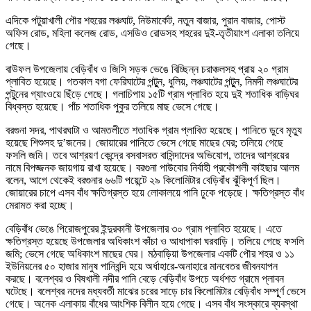
এদিকে পটুয়াখালী পৌর শহরের লঞ্চঘাট, নিউমার্কেট, নতুন বাজার, পুরান বাজার, পোস্ট
অফিস রোড, মহিলা কলেজ রোড, এসডিও রোডসহ শহরের দুই-তৃতীয়াংশ এলাকা তলিয়ে
গেছে।
বাউফল উপজেলায় বেড়িবাঁধ ও জিসি সড়ক ভেঙে বিচ্ছিন্ন চরাঞ্চলসহ প্রায় ২০ গ্রাম
প্লাবিত হয়েছে। গতকাল বগা ফেরিঘাটের পন্টুুন, ধুলিয়, লঞ্চঘাটের পন্টুুন, নিমদী লঞ্চঘাটের
পন্টুুনের গ্যাংওয়ে ছিঁড়ে গেছে। গলাচিপায় ১৫টি গ্রাম প্লাবিত হয়ে দুই শতাধিক বাড়িঘর
বিধ্বস্ত হয়েছে। পাঁচ শতাধিক পুকুর তলিয়ে মাছ ভেসে গেছে।
বরগুনা সদর, পাথরঘাটা ও আমতলীতে শতাধিক গ্রাম প্লাবিত হয়েছে। পানিতে ডুবে মৃত্যু
হয়েছে শিশুসহ দু’জনের। জোয়ারের পানিতে ভেসে গেছে মাছের ঘের; তলিয়ে গেছে
ফসলি জমি। তবে আশ্রয়ণ কেন্দ্রে বসবাসরত বাসিন্দাদের অভিযোগ, তাদের আশ্রয়ের
নামে বিপজ্জনক জায়গায় রাখা হয়েছে। বরগুনা পাউবোর নির্বাহী প্রকৌশলী কাইছার আলম
বলেন, আগে থেকেই বরগুনার ৬৬টি পয়েন্টে ২৯ কিলোমিটার বেড়িবাঁধ ঝুঁকিপূর্ণ ছিল।
জোয়ারের চাপে এসব বাঁধ ক্ষতিগ্রস্ত হয়ে লোকালয়ে পানি ঢুকে পড়েছে। ক্ষতিগ্রস্ত বাঁধ
মেরামত করা হচ্ছে।
বেড়িবাঁধ ভেঙে পিরোজপুরের ইন্দুরকানী উপজেলার ৩০ গ্রাম প্লাবিত হয়েছে। এতে
ক্ষতিগ্রস্ত হয়েছে উপজেলার অধিকাংশ কাঁচা ও আধাপাকা ঘরবাড়ি। তলিয়ে গেছে ফসলি
জমি; ভেসে গেছে অধিকাংশ মাছের ঘের। মঠবাড়িয়া উপজেলার একটি পৌর শহর ও ১১
ইউনিয়নের ৫০ হাজার মানুষ পানিবন্দি হয়ে অর্ধাহারে-অনাহারে মানবেতর জীবনযাপন
করছে। বলেশ্বর ও বিষখালী নদীর পানি বেড়ে বেড়িবাঁধ উপচে অর্ধশত গ্রামে প্লাবন
ঘটেছে। বলেশ্বর নদের মধ্যবর্তী মাঝের চরের সাড়ে চার কিলোমিটার বেড়িবাঁধ সম্পূূর্ণ ভেসে
গেছে। অনেক এলাকায় বাঁধের আংশিক বিলীন হয়ে গেছে। এসব বাঁধ সংস্কারে ব্যবস্থা