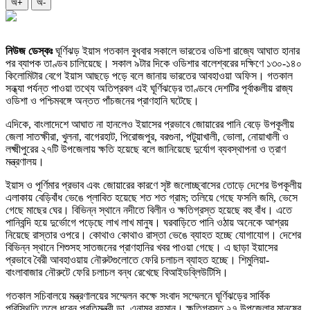
অ+
অ-
নিউজ ডেস্কঃ
ঘূর্ণিঝড় ইয়াস গতকাল বুধবার সকালে ভারতের ওডিশা রাজ্যে আঘাত হানার
পর ব্যাপক তাণ্ডব চালিয়েছে। সকাল ৯টার দিকে ওডিশার বালেশ্বরের দক্ষিণে ১৩০-১৪০
কিলোমিটার বেগে ইয়াস আছড়ে পড়ে বলে জানায় ভারতের আবহাওয়া অফিস। গতকাল
সন্ধ্যা পর্যন্ত পাওয়া তথ্যে অতিপ্রবল এই ঘূর্ণিঝড়ের তাণ্ডবে দেশটির পূর্বাঞ্চলীয় রাজ্য
ওডিশা ও পশ্চিমবঙ্গে অন্তত পাঁচজনের প্রাণহানি ঘটেছে।
এদিকে, বাংলাদেশে আঘাত না হানলেও ইয়াসের প্রভাবে জোয়ারের পানি বেড়ে উপকূলীয়
জেলা সাতক্ষীরা, খুলনা, বাগেরহাট, পিরোজপুর, বরগুনা, পটুয়াখালী, ভোলা, নোয়াখালী ও
লক্ষ্মীপুরের ২৭টি উপজেলায় ক্ষতি হয়েছে বলে জানিয়েছে দুর্যোগ ব্যবস্থাপনা ও ত্রাণ
মন্ত্রণালয়।
ইয়াস ও পূর্ণিমার প্রভাব এবং জোয়ারের কারণে সৃষ্ট জলোচ্ছ্বাসের তোড়ে দেশের উপকূলীয়
এলাকায় বেড়িবাঁধ ভেঙে প্লাবিত হয়েছে শত শত গ্রাম; তলিয়ে গেছে ফসলি জমি, ভেসে
গেছে মাছের ঘের। বিভিন্ন স্থানে নদীতে বিলীন ও ক্ষতিগ্রস্ত হয়েছে বহু বাঁধ। এতে
পানিবন্দি হয়ে দুর্ভোগে পড়েছে লাখ লাখ মানুষ। ঘরবাড়িতে পানি ওঠায় অনেকে আশ্রয়
নিয়েছে রাস্তার ওপরে। কোথাও কোথাও রাস্তা ভেঙে ব্যাহত হচ্ছে যোগাযোগ। দেশের
বিভিন্ন স্থানে শিশুসহ সাতজনের প্রাণহানির খবর পাওয়া গেছে। এ ছাড়া ইয়াসের
প্রভাবে বৈরী আবহাওয়ায় নৌরুটগুলোতে ফেরি চলাচল ব্যাহত হচ্ছে। শিমুলিয়া-
বাংলাবাজার নৌরুটে ফেরি চলাচল বন্ধ রেখেছে বিআইডব্লিউটিসি।
গতকাল সচিবালয়ে মন্ত্রণালয়ের সম্মেলন কক্ষে সংবাদ সম্মেলনে ঘূর্ণিঝড়ের সার্বিক
পরিস্থিতি তুলে ধরেন প্রতিমন্ত্রী ডা. এনামুর রহমান। ক্ষতিগ্রস্ত ২৭ উপজেলার মানুষের