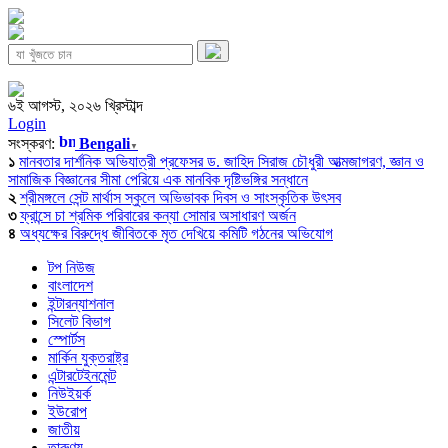
৬ই আগস্ট, ২০২৬ খ্রিস্টাব্দ
Login
সংস্করণ:
Bengali
▼
১
মানবতার দার্শনিক অভিযাত্রী প্রফেসর ড. জাহিদ সিরাজ চৌধুরী আত্মজাগরণ, জ্ঞান ও
সামাজিক বিজ্ঞানের সীমা পেরিয়ে এক মানবিক দৃষ্টিভঙ্গির সন্ধানে
২
শ্রীমঙ্গলে সেন্ট মার্থাস স্কুলে অভিভাবক দিবস ও সাংস্কৃতিক উৎসব
৩
ফ্রান্সে চা শ্রমিক পরিবারের কন্যা সোমার অসাধারণ অর্জন
৪
অধ্যক্ষের বিরুদ্ধে জীবিতকে মৃত দেখিয়ে কমিটি গঠনের অভিযোগ
টপ নিউজ
বাংলাদেশ
ইন্টারন্যাশনাল
সিলেট বিভাগ
স্পোর্টস
মার্কিন যুক্তরাষ্ট্র
এন্টারটেইনমেন্ট
নিউইয়র্ক
ইউরোপ
জাতীয়
তারুণ্য