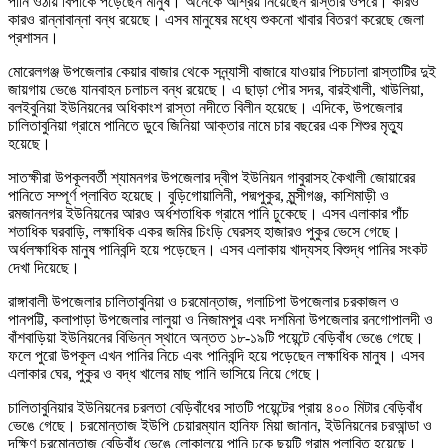
পানি ওঠায় বিপাকে পড়েছেন মানুষ। অনেকে আশ্রয় নিয়েছেন রাস্তার ওপরে। কারও
কারও রান্নাবান্না বন্ধ রয়েছে। এসব মানুষের মধ্যে শুকনো খাবার বিতরণ করেছে জেলা
প্রশাসন।
মোরেলগঞ্জ উপজেলার কেয়ার বাজার থেকে সন্ন্যাসী বাজারে যাওয়ার পিচঢালা রাস্তাটির দুই
জায়গায় ভেঙে যানবাহন চলাচল বন্ধ রয়েছে। এ ছাড়া পৌর সদর, বারইখালী, খাউলিয়া,
বলইবুনিয়া ইউনিয়নের অধিকাংশ রাস্তা নদীতে বিলীন হয়েছে। এদিকে, উপজেলার
চালিতাবুনিয়া গ্রামে পানিতে ডুবে জিনিয়া আক্তার নামে চার বছরের এক শিশুর মৃত্যু
হয়েছে।
সাতক্ষীরা উপকূলবর্তী শ্যামনগর উপজেলার দ্বীপ ইউনিয়ন গাবুরাসহ কৈখালী জোয়ারের
পানিতে সম্পূর্ণ প্লাবিত হয়েছে। বুড়িগোয়ালিনী, পদ্মপুকুর, মুন্সীগঞ্জ, কাশিমাড়ী ও
রমজাননগর ইউনিয়নের আরও অর্ধশতাধিক গ্রামে পানি ঢুকেছে। এসব এলাকার পাঁচ
শতাধিক ঘরবাড়ি, লক্ষাধিক একর জমির চিংড়ি ঘেরসহ হাজারও পুকুর ভেসে গেছে।
অর্ধলক্ষাধিক মানুষ পানিবন্দি হয়ে পড়েছেন। এসব এলাকায় খাদ্যসহ বিশুদ্ধ পানির সংকট
দেখা দিয়েছে।
রাঙ্গাবালী উপজেলার চালিতাবুনিয়া ও চরমোন্তাজ, গলাচিপা উপজেলার চরকাজল ও
পানপট্টি, কলাপাড়া উপজেলার লালুয়া ও নিজামপুর এবং দশমিনা উপজেলার রনগোপালদী ও
বাঁশবাড়িয়া ইউনিয়নের বিভিন্ন স্থানে অন্তত ১৮-১৯টি পয়েন্টে বেড়িবাঁধ ভেঙে গেছে।
ফলে পুরো উপকূল এখন পানির নিচে এবং পানিবন্দি হয়ে পড়েছেন লক্ষাধিক মানুষ। এসব
এলাকার ঘের, পুকুর ও বদ্ধ খালের মাছ পানি ভাসিয়ে নিয়ে গেছে।
চালিতাবুনিয়ার ইউনিয়নের চরলতা বেড়িবাঁধের সাতটি পয়েন্টের প্রায় ৪০০ মিটার বেড়িবাঁধ
ভেঙে গেছে। চরমোন্তাজ ইউপি চেয়ারম্যান হানিফ মিয়া জানান, ইউনিয়নের চরআন্ডা ও
দক্ষিণ চরমোন্তাজ বেড়িবাঁধ ভেঙে লোকালয়ে পানি ঢুকে ছয়টি গ্রাম প্লাবিত হয়েছে।