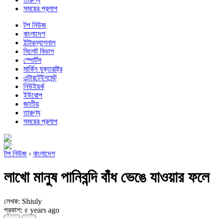
সময়ের প্রলাপ
টপ নিউজ
বাংলাদেশ
ইন্টারন্যাশনাল
সিলেট বিভাগ
স্পোর্টস
মার্কিন যুক্তরাষ্ট্র
এন্টারটেইনমেন্ট
নিউইয়র্ক
ইউরোপ
জাতীয়
তারুণ্য
সময়ের প্রলাপ
টপ নিউজ
›
বাংলাদেশ
লাখো মানুষ পানিবন্দি বাঁধ ভেঙে যাওয়ার ফলে
লেখক: Shiuly
প্রকাশ: ৫ years ago