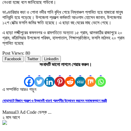
নেওয়া হচ্ছে বলে জানিয়েছে পাউবো।
ভাণ্ডারিয়ার কচা ও পোনা নদীর পানি বৃদ্ধি পেয়ে নিম্নাঞ্চল প্লাবিত হয়ে হাজারো মানুষ
পানিবন্দি হয়ে পড়েছে। উপজেলা প্রকল্প কর্মকর্তা আওলাদ হোসেন জানান, উপজেলার
১২শ হেক্টর ফসলি জমির ক্ষতি হয়েছে। এ ছাড়া বহু ঘেরের মাছ ভেসে গেছে।
এ ছাড়া লক্ষ্মীপুরের কমলনগর ও রামগতিতে অন্তত ১৫ গ্রাম, ঝালকাঠির রাজাপুরে ২০
গ্রাম, কাঁঠালিয়ায় উপজেলা পরিষদ, হাসপাতাল, শিক্ষাপ্রতিষ্ঠান, ফসলি মাঠসহ ২০ গ্রাম
প্লাবিত হয়েছে
Post Views:
80
Facebook
Twitter
LinkedIn
সংবাদটি ভালো লাগলে শেয়ার করুন।
এ সম্পর্কিত আরও পড়ুন
ঘোড়াঘাটে বিজ্ঞান প্রকল্প ও উদ্ভাবনী ধারণা প্রদর্শনীর উদ্বোধন করলেন সমাজকল্যাণ মন্ত্রী
Manual3 Ad Code ডেস্ক ...
২ মাস আগে