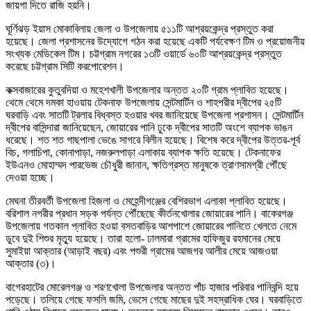
জায়গা দিতে রাজি হয়নি।
ঘূর্ণিঝড় ইয়াস মোকাবিলায় জেলা ও উপজেলায় ৫১১টি আশ্রয়কেন্দ্র প্রস্তুত করা
হয়েছে। জেলা প্রশাসনের উদ্যোগে গঠন করা হয়েছে একটি পর্যবেক্ষণ টিম ও প্রয়োজনীয়
সংখ্যক মেডিকেল টিম। চট্টগ্রাম নগরের ১৩টি ওয়ার্ডে ৬০টি আশ্রয়কেন্দ্র প্রস্তুত
করেছে চট্টগ্রাম সিটি করপোরেশন।
কক্সবাজারের কুতুবদিয়া ও মহেশখালী উপজেলার অন্তত ২০টি গ্রাম প্লাবিত হয়েছে।
থেমে থেমে দমকা হাওয়ায় টেকনাফ উপজেলায় সেন্টমার্টিন ও শাহপরীর দ্বীপের ২৫টি
ঘরবাড়ি এবং সাতটি ট্রলার বিধ্বস্ত হওয়ার খবর জানিয়েছে উপজেলা প্রশাসন। সেন্টমার্টিন
দ্বীপের বাসিন্দারা জানিয়েছেন, জোয়ারের পানি ঢুকে দ্বীপের সাতটি অংশে ব্যাপক ভাঙন
ধরেছে। শত শত গাছপালা ভেঙে সাগরে বিলীন হয়েছে। বিশেষ করে দ্বীপের উত্তর-পূর্ব
বিচ, গলাচিপা, কোনাপাড়া, নজরুলপাড়া এলাকায় ব্যাপক ক্ষতি হয়েছে। টেকনাফের
ইউএনও মোহাম্মদ পারভেজ চৌধুরী জানান, ক্ষতিগ্রস্ত মানুষকে ত্রাণসামগ্রী পৌঁছে
দেওয়া হচ্ছে।
মেঘনা তীরবর্তী উপজেলা হিজলা ও মেহেন্দীগঞ্জের বেশিরভাগ এলাকা প্লাবিত হয়েছে।
বরিশাল নগরীর প্রধান সড়ক পর্যন্ত পৌঁছেছে কীর্তনখোলার জোয়ারের পানি। বাকেরগঞ্জ
উপজেলায় গতকাল প্লাবিত হওয়া বসতবাড়ির আশপাশে জোয়ারের পানিতে খেলতে নেমে
ডুবে দুই শিশুর মৃত্যু হয়েছে। তারা হলো- ঢালমারা গ্রামের হাফিজুর রহমানের মেয়ে
সুমাইয়া আক্তার (আড়াই বছর) এবং পশুরী গ্রামের আজগর আলীর মেয়ে আজওয়া
আক্তার (৩)।
বাগেরহাটের মোরেলগঞ্জ ও শরণখোলা উপজেলার অন্তত পাঁচ হাজার পরিবার পানিবন্দি হয়ে
পড়েছে। তলিয়ে গেছে ফসলি জমি, ভেসে গেছে মাছের দুই সহস্রাধিক ঘের। ঘরবাড়িতে