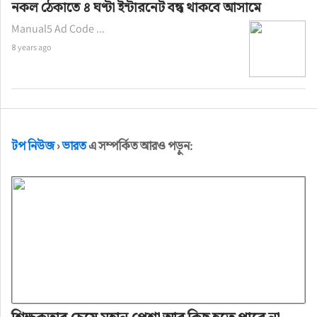
নকল ঠেকাতে ৪ ঘণ্টা ইন্টারনেট বন্ধ থাকবে আসামে
Manual5 Ad Code ...
৪ years ago
টপ নিউজ
›
ভারত
এ সম্পর্কিত আরও পড়ুন: