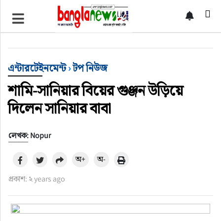
টপ নিউজ
বাংলাদেশ
এন্টারটেইনমেন্ট
›
টপ নিউজ
ইন্টারন্যাশনাল
শামি-সানিয়ার বিয়ের গুঞ্জন উড়িয়ে
দিলেন সানিয়ার বাবা
সিলেট বিভাগ
লেখক: Nopur
স্পোর্টস
অ+
অ-
মার্কিন যুক্তরাষ্ট্র
প্রকাশ: ২ years ago
এন্টারটেইনমেন্ট
নিউইয়র্ক