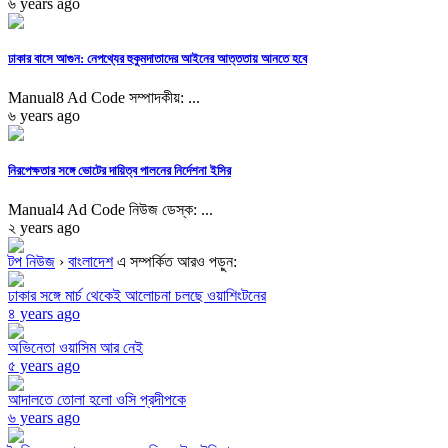
৬ years ago
ঢাকার বাসে আগুন: নেপথ্যের হুকুমদাতাদের আইনের আত্ততায় আনতে হবে
Manual8 Ad Code সম্পাদকীয়: ...
৬ years ago
নিরপেক্ষতার সঙ্গে ভোটের দায়িত্ব পালনের নির্দেশনা ইসির
Manual4 Ad Code নিউজ ডেস্ক: ...
২ years ago
টপ নিউজ
›
বাংলাদেশ
এ সম্পর্কিত আরও পড়ুন:
ঢাকার সঙ্গে মার্চ থেকেই আলোচনা চলছে ওয়াশিংটনের
৪ years ago
অভিনেতা ওয়াসিম আর নেই
৫ years ago
আদালতে তোলা হলো ওসি প্রদীপকে
৬ years ago