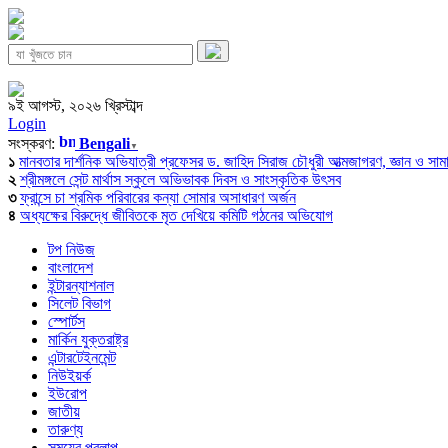
৯ই আগস্ট, ২০২৬ খ্রিস্টাব্দ
Login
সংস্করণ:
Bengali
▼
১
মানবতার দার্শনিক অভিযাত্রী প্রফেসর ড. জাহিদ সিরাজ চৌধুরী আত্মজাগরণ, জ্ঞান ও সামাজি
২
শ্রীমঙ্গলে সেন্ট মার্থাস স্কুলে অভিভাবক দিবস ও সাংস্কৃতিক উৎসব
৩
ফ্রান্সে চা শ্রমিক পরিবারের কন্যা সোমার অসাধারণ অর্জন
৪
অধ্যক্ষের বিরুদ্ধে জীবিতকে মৃত দেখিয়ে কমিটি গঠনের অভিযোগ
টপ নিউজ
বাংলাদেশ
ইন্টারন্যাশনাল
সিলেট বিভাগ
স্পোর্টস
মার্কিন যুক্তরাষ্ট্র
এন্টারটেইনমেন্ট
নিউইয়র্ক
ইউরোপ
জাতীয়
তারুণ্য
সময়ের প্রলাপ