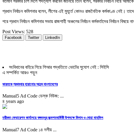
বর্তমান সরকার চাপ দিলে পদত্যাগ করবেন জানিয়ে তিনি বলেন, সরকার নির্বাচন নিয়ে আম
প্রধান নির্বাচন কমিশনার বলেন, লীগের এই মুহূর্তে কোনও রাজনৈতিক কর্মকাণ্ড নেই। তা
পরে প্রধান নির্বাচন কমিশনার সভায় রাজশাহী অঞ্চলের নির্বাচন কর্মকর্তাদের নির্বাচন বিষয়ে ন
Post Views:
528
Facebook
Twitter
LinkedIn
সংবিধানের বাইরে গিয়ে পিআর পদ্ধতিতে ভোটের সুযোগ নেই : সিইসি
এ সম্পর্কিত আরও পড়ুন
ভারতকে প্রথমবার হারানোর আনন্দ বাংলাদেশের
Manual5 Ad Code ডেস্ক নিউজ: ...
৪ years ago
তরীকত ফেডারেশন কার্যালয়ে বঙ্গবন্ধুর জন্মশতবার্ষিকী উপলক্ষে মিলাদ ও দোয়া মাহফিল
Manual7 Ad Code ১৪ দলীয় ...