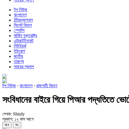
টপ নিউজ
বাংলাদেশ
ইন্টারন্যাশনাল
সিলেট বিভাগ
স্পোর্টস
মার্কিন যুক্তরাষ্ট্র
এন্টারটেইনমেন্ট
নিউইয়র্ক
ইউরোপ
জাতীয়
তারুণ্য
সময়ের প্রলাপ
টপ নিউজ
›
বাংলাদেশ
›
রাজশাহী বিভাগ
সংবিধানের বাইরে গিয়ে পিআর পদ্ধতিতে ভোট
লেখক: Shiuly
প্রকাশ: ১২ মাস আগে
অ+
অ-