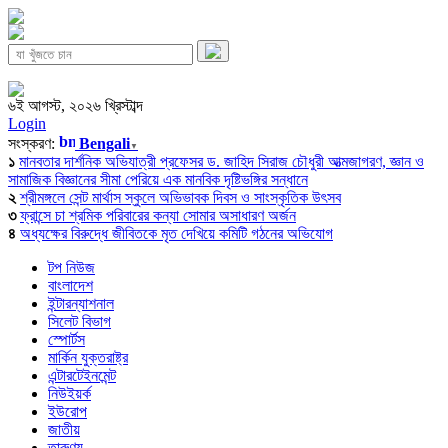
৬ই আগস্ট, ২০২৬ খ্রিস্টাব্দ
Login
সংস্করণ:
Bengali
▼
১
মানবতার দার্শনিক অভিযাত্রী প্রফেসর ড. জাহিদ সিরাজ চৌধুরী আত্মজাগরণ, জ্ঞান ও
সামাজিক বিজ্ঞানের সীমা পেরিয়ে এক মানবিক দৃষ্টিভঙ্গির সন্ধানে
২
শ্রীমঙ্গলে সেন্ট মার্থাস স্কুলে অভিভাবক দিবস ও সাংস্কৃতিক উৎসব
৩
ফ্রান্সে চা শ্রমিক পরিবারের কন্যা সোমার অসাধারণ অর্জন
৪
অধ্যক্ষের বিরুদ্ধে জীবিতকে মৃত দেখিয়ে কমিটি গঠনের অভিযোগ
টপ নিউজ
বাংলাদেশ
ইন্টারন্যাশনাল
সিলেট বিভাগ
স্পোর্টস
মার্কিন যুক্তরাষ্ট্র
এন্টারটেইনমেন্ট
নিউইয়র্ক
ইউরোপ
জাতীয়
তারুণ্য