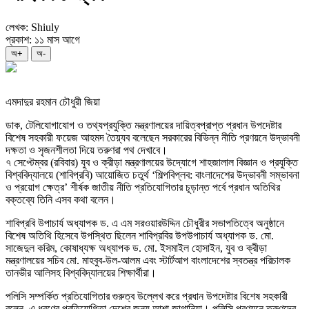
লেখক: Shiuly
প্রকাশ: ১১ মাস আগে
অ+
অ-
এমদাদুর রহমান চৌধুরী জিয়া
ডাক, টেলিযোগাযোগ ও তথ্যপ্রযুক্তি মন্ত্রণালয়ের দায়িত্বপ্রাপ্ত প্রধান উপদেষ্টার
বিশেষ সহকারী ফয়েজ আহমদ তৈয়্যব বলেছেন সরকারের বিভিন্ন নীতি প্রণয়নে উদ্ভাবনী
দক্ষতা ও সৃজনশীলতা দিয়ে তরুণরা পথ দেখাবে।
৭ সেপ্টেম্বর (রবিবার) যুব ও ক্রীড়া মন্ত্রণালয়ের উদ্যোগে শাহজালাল বিজ্ঞান ও প্রযুক্তি
বিশ্ববিদ্যালয়ে (শাবিপ্রবি) আয়োজিত চতুর্থ ‘শিল্পবিপ্লব: বাংলাদেশের উদ্ভাবনী সম্ভাবনা
ও প্রয়োগ ক্ষেত্র’ শীর্ষক জাতীয় নীতি প্রতিযোগিতার চূড়ান্ত পর্বে প্রধান অতিথির
বক্তব্যে তিনি এসব কথা বলেন।
শাবিপ্রবি উপাচার্য অধ্যাপক ড. এ এম সরওয়ারউদ্দিন চৌধুরীর সভাপতিত্বে অনুষ্ঠানে
বিশেষ অতিথি হিসেবে উপস্থিত ছিলেন শাবিপ্রবির উপউপাচার্য অধ্যাপক ড. মো.
সাজেদুল করিম, কোষাধ্যক্ষ অধ্যাপক ড. মো. ইসমাইল হোসাইন, যুব ও ক্রীড়া
মন্ত্রণালয়ের সচিব মো. মাহবুব-উল-আলম এবং স্টার্টআপ বাংলাদেশের স্বতন্ত্র পরিচালক
তানভীর আলিসহ বিশ্ববিদ্যালয়ের শিক্ষার্থীরা।
পলিসি সম্পর্কিত প্রতিযোগিতার গুরুত্ব উল্লেখ করে প্রধান উপদেষ্টার বিশেষ সহকারী
বলেন, এ ধরণের প্রতিযোগিতা দেশের জন্য আশা জাগানিয়া। পলিসি প্রণয়নে তরুণদের