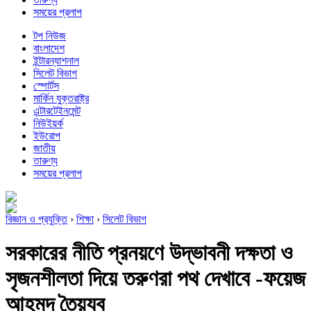
সময়ের প্রলাপ
টপ নিউজ
বাংলাদেশ
ইন্টারন্যাশনাল
সিলেট বিভাগ
স্পোর্টস
মার্কিন যুক্তরাষ্ট্র
এন্টারটেইনমেন্ট
নিউইয়র্ক
ইউরোপ
জাতীয়
তারুণ্য
সময়ের প্রলাপ
বিজ্ঞান ও প্রযুক্তি
›
শিক্ষা
›
সিলেট বিভাগ
সরকারের নীতি প্রনয়ণে উদ্ভাবনী দক্ষতা ও
সৃজনশীলতা দিয়ে তরুণরা পথ দেখাবে -ফয়েজ
আহমদ তৈয়্যব