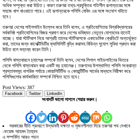
অধিক সম্পৃক্ত করা উচিত। কারণ তরুণরা তথ্য-প্রযুক্তির গতিশীল রূপান্তরের সঙ্গে
সহজে খাপ খাওয়াতে পারে। এই রূপান্তরকে পলিসি মেকিং এর সঙ্গে সংযোগ ঘটাতে
হবে।
তরুণরা দেশের পাইপলাইন উল্লেখ করে তিনি বলেন, এ প্রতিযোগিতায় বিশ্ববিদ্যালয়ের
সর্বকনিষ্ঠ প্রতিযোগিদের বিজয় প্রমাণ করে দেশের ভবিষ্যত নেতৃত্ব যোগ্যদের হাতেই
যাচ্ছে। যারা স্টার্টআপ নিয়ে আগ্রহী তাদের স্টার্টআপকে একাডেমিক ক্রেডিটে অন্তর্ভূক্ত
করা, তাদের জন্য কানেক্টিভিটির ফ্যাসিলিটি বৃদ্ধি করাসহ বিভিন্ন সুযোগ সুবিধা প্রদান করা
উচিত বলে মন্তব্য করেন তিনি।
পলিসি বাস্তবায়নে চ্যালেঞ্জ সম্পর্কে তিনি বলেন, দেশের লিগাল গাইডলাইনের ভিতরে
থেকে পলিসি বাস্তবায়ন করা একটি বড় চ্যালেঞ্জ। তরুণদের উপস্থাপিত পলিসি সংক্রান্ত
প্রস্তাবসমূহ নাগরিক পর্যায়ে কোয়ালিটিটিভ ও কোয়ান্টিটিভ সার্ভের মাধ্যমে নিরীক্ষা করে
পলিসিগুলোর কার্যকারিতা সম্পর্কে নিশ্চিত হতে হবে।
Post Views:
387
Facebook
Twitter
LinkedIn
সংবাদটি ভালো লাগলে শেয়ার করুন।
সরকারের নীতি প্রনয়ণে উদ্ভাবনী দক্ষতা ও সৃজনশীলতা দিয়ে তরুণরা পথ দেখাবে
-ফয়েজ আহমদ তৈয়্যব
এ সম্পর্কিত আরও পড়ুন