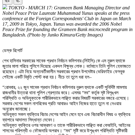
অ+
অ-
TOKYO - MARCH 17: Grameen Bank Managing Director and
Nobel Peace Prize Laureate Muhammad Yunus speaks at the press
conference at the Foreign Correspondents' Club in Japan on March
17, 2009 in Tokyo, Japan. Yunus was awarded the 2006 Nobel
Peace Prize for founding the Grameen Bank microcredit program in
Bangladesh. (Photo by Junko Kimura/Getty Images)
ডেস্ক রিপোর্ট
শেখ হাসিনার সরকারের সাবেক প্রধান নির্বাচন কমিশনার (সিইসি) কে এম নুরুল হুদাকে
জুতার মালা পরিয়ে পুলিশে দিয়েছে একদল বিক্ষুব্ধ লোক। বর্তমানে তিনি পুলিশ হেফাজতে
রয়েছেন। এটা নিয়ে অন্তবর্তীকালীন সরকারের প্রধান উপদেষ্টার ভেরিফাইড ফেসবুক
পেইজে একটি বিবৃতি পোস্ট করা হয়। নীচে তা তুলে ধরা হল–
“রোববার, ২২ জুন সাবেক প্রধান নির্বাচন কমিশনার নুরুল হুদাকে একটি সুনির্দিষ্ট মামলায়
রাজধানীর উত্তরা থানা পুলিশ গ্রেপ্তার করে। এসময় “মব” কর্তৃক সৃষ্ট বিশৃঙ্খল
পরিস্থিতি ও অভিযুক্তকে শারীরিকভাবে লাঞ্ছিত করার বিষয়টি সরকারের নজরে এসেছে।
সরকার দেশের সকল নাগরিকের প্রতি আবারও আইন নিজের হাতে তুলে না নেওয়ার
অনুরোধ জানাচ্ছে।
অভিযুক্ত সকল ব্যক্তির বিচার দেশের আইন মেনে হবে এবং বিচারাধীন বিষয় ও ব্যক্তির
ব্যাপারে আদালত সিদ্ধান্ত দেবেন।
অভিযুক্ত ব্যক্তির ওপর আক্রমণ ও তাকে শারীরিকভাবে লাঞ্ছিত করা বেআইনি, আইনের
শাসনের পরিপন্থী ও ফৌজদারি অপরাধ। “মব” সৃষ্টি করে উশৃঙ্খল পরিস্থিতি সৃষ্টিকারী