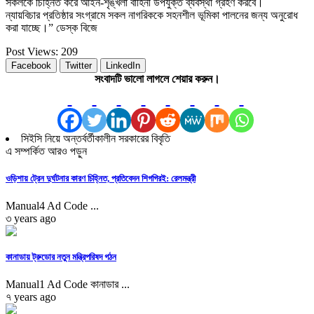
সকলকে চিহ্নিত করে আইন-শৃঙ্খলা বাহিনী উপযুক্ত ব্যবস্থা গ্রহণ করবে।
ন্যায়বিচার প্রতিষ্ঠার সংগ্রামে সকল নাগরিককে সহনশীল ভূমিকা পালনের জন্য অনুরোধ
করা যাচ্ছে।” ডেস্ক বিজে
Post Views:
209
Facebook
Twitter
LinkedIn
সংবাদটি ভালো লাগলে শেয়ার করুন।
সিইসি নিয়ে অন্তর্বর্তীকালীন সরকারের বিবৃতি
এ সম্পর্কিত আরও পড়ুন
ওড়িশায় ট্রেন দুর্ঘটনার কারণ চিহ্নিত, প্রতিবেদন শিগগিরই: রেলমন্ত্রী
Manual4 Ad Code ...
৩ years ago
কানাডায় ট্রুডোর নতুন মন্ত্রিপরিষদ গঠন
Manual1 Ad Code কানাডার ...
৭ years ago