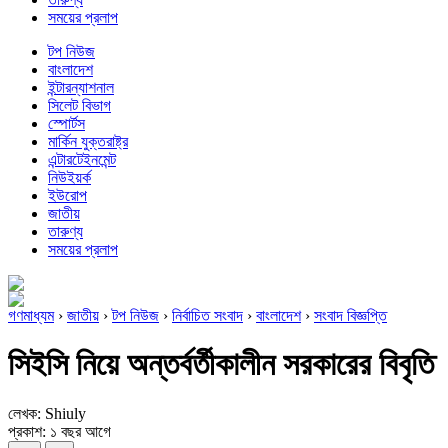
সময়ের প্রলাপ
টপ নিউজ
বাংলাদেশ
ইন্টারন্যাশনাল
সিলেট বিভাগ
স্পোর্টস
মার্কিন যুক্তরাষ্ট্র
এন্টারটেইনমেন্ট
নিউইয়র্ক
ইউরোপ
জাতীয়
তারুণ্য
সময়ের প্রলাপ
গণমাধ্যম
›
জাতীয়
›
টপ নিউজ
›
নির্বাচিত সংবাদ
›
বাংলাদেশ
›
সংবাদ বিজ্ঞপ্তি
সিইসি নিয়ে অন্তর্বর্তীকালীন সরকারের বিবৃতি
লেখক: Shiuly
প্রকাশ: ১ বছর আগে