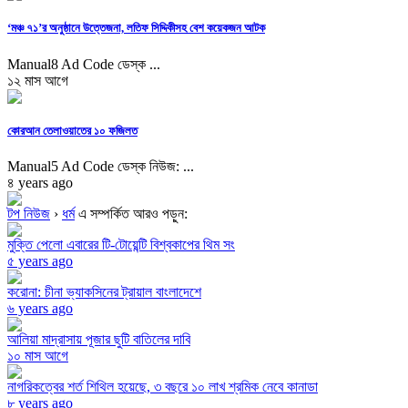
‘মঞ্চ ৭১’র অনুষ্ঠানে উত্তেজনা, লতিফ সিদ্দিকীসহ বেশ কয়েকজন আটক
Manual8 Ad Code ডেস্ক ...
১২ মাস আগে
কোরআন তেলাওয়াতের ১০ ফজিলত
Manual5 Ad Code ডেস্ক নিউজ: ...
৪ years ago
টপ নিউজ
›
ধর্ম
এ সম্পর্কিত আরও পড়ুন:
মুক্তি পেলো এবারের টি-টোয়েন্টি বিশ্বকাপের থিম সং
৫ years ago
করোনা: চীনা ভ্যাকসিনের ট্রায়াল বাংলাদেশে
৬ years ago
আলিয়া মাদ্রাসায় পূজার ছুটি বাতিলের দাবি
১০ মাস আগে
নাগরিকত্বের শর্ত শিথিল হয়েছে, ৩ বছরে ১০ লাখ শ্রমিক নেবে কানাডা
৮ years ago