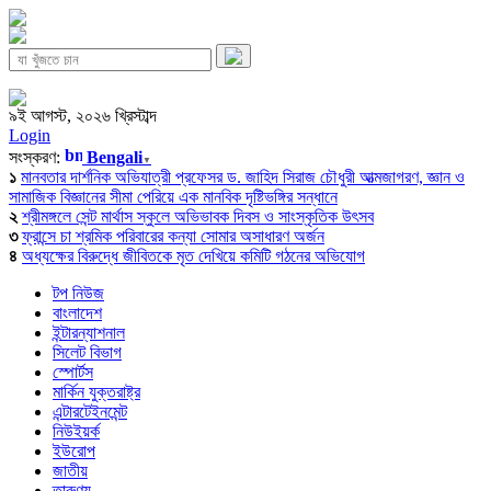
৯ই আগস্ট, ২০২৬ খ্রিস্টাব্দ
Login
সংস্করণ:
Bengali
▼
১
মানবতার দার্শনিক অভিযাত্রী প্রফেসর ড. জাহিদ সিরাজ চৌধুরী আত্মজাগরণ, জ্ঞান ও
সামাজিক বিজ্ঞানের সীমা পেরিয়ে এক মানবিক দৃষ্টিভঙ্গির সন্ধানে
২
শ্রীমঙ্গলে সেন্ট মার্থাস স্কুলে অভিভাবক দিবস ও সাংস্কৃতিক উৎসব
৩
ফ্রান্সে চা শ্রমিক পরিবারের কন্যা সোমার অসাধারণ অর্জন
৪
অধ্যক্ষের বিরুদ্ধে জীবিতকে মৃত দেখিয়ে কমিটি গঠনের অভিযোগ
টপ নিউজ
বাংলাদেশ
ইন্টারন্যাশনাল
সিলেট বিভাগ
স্পোর্টস
মার্কিন যুক্তরাষ্ট্র
এন্টারটেইনমেন্ট
নিউইয়র্ক
ইউরোপ
জাতীয়
তারুণ্য