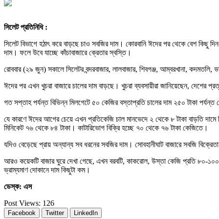
সিলেট প্রতিনিধি :
সিলেট বিভাগে হঠাৎ করে বাড়ছে চাও সবজির দাম। কোরবানি ঈদের পর থেকে বেশ কিছু দিন 
দাম। ফলে উবে যাচ্ছে কাঁচাবাজারে ক্রেতার স্বস্তি।
রোববার (২৯ জুন) সকালে সিলেটর বন্দরবাজার, লালবাজার, শিবগঞ্জ, আম্বরখানা, কদমতলি, ভ
ঈদের পর এখন খুচরা বাজারে চালের দাম বাড়ছে। খুচরা ব্যবসায়ীরা জানিয়েছেন, দেশের প
গত সপ্তাহ পর্যন্ত বিভিন্ন মিলগেটে ৫০ কেজির বস্তাপ্রতি চালের দাম ২৫০ টাকা পর্যন্ত 
যে কারণে ঈদের আগের চেয়ে এখন প্রতিকেজি চাল মানভেদে ২ থেকে ৮ টাকা বাড়তি দামে বি
মিনিকেট ৭৬ থেকে ৮৪ টাকা। কাটারিভোগ বিক্রি হচ্ছে ৭০ থেকে ৭৬ টাকা কেজিতে।
যদিও বেড়েছে প্রায় অন্যান্য সব ধরনের সবজির দাম। সোবহানীঘাট বাজারে সবজি বিক্র
আরও কয়েকটি বাজার ঘুরে দেখা গেছে, এখন বরবটি, কাকরোল, উস্তা কেজি প্রতি ৮০-১০০ টা
ভ্রাম্যমাণ দোকানে দাম কিছুটা কম।
ডেস্ক: এস
Post Views:
126
Facebook
Twitter
LinkedIn