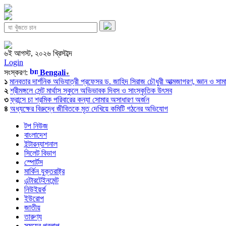
৬ই আগস্ট, ২০২৬ খ্রিস্টাব্দ
Login
সংস্করণ:
Bengali
▼
১
মানবতার দার্শনিক অভিযাত্রী প্রফেসর ড. জাহিদ সিরাজ চৌধুরী আত্মজাগরণ, জ্ঞান ও সামাজি
২
শ্রীমঙ্গলে সেন্ট মার্থাস স্কুলে অভিভাবক দিবস ও সাংস্কৃতিক উৎসব
৩
ফ্রান্সে চা শ্রমিক পরিবারের কন্যা সোমার অসাধারণ অর্জন
৪
অধ্যক্ষের বিরুদ্ধে জীবিতকে মৃত দেখিয়ে কমিটি গঠনের অভিযোগ
টপ নিউজ
বাংলাদেশ
ইন্টারন্যাশনাল
সিলেট বিভাগ
স্পোর্টস
মার্কিন যুক্তরাষ্ট্র
এন্টারটেইনমেন্ট
নিউইয়র্ক
ইউরোপ
জাতীয়
তারুণ্য
সময়ের প্রলাপ