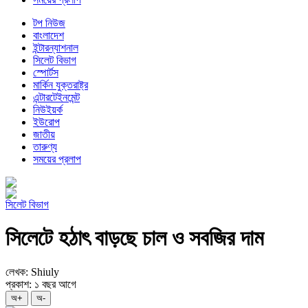
টপ নিউজ
বাংলাদেশ
ইন্টারন্যাশনাল
সিলেট বিভাগ
স্পোর্টস
মার্কিন যুক্তরাষ্ট্র
এন্টারটেইনমেন্ট
নিউইয়র্ক
ইউরোপ
জাতীয়
তারুণ্য
সময়ের প্রলাপ
সিলেট বিভাগ
সিলেটে হঠাৎ বাড়ছে চাল ও সবজির দাম
লেখক: Shiuly
প্রকাশ: ১ বছর আগে
অ+
অ-