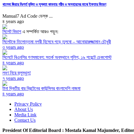
খালেদা জিয়ার নিঃশর্ত মুক্তি ও সুস্থতা কামনায় গরীব ও অসহায়দের মাঝে ইফতার বিতরণ
Manual7 Ad Code ডেস্ক ...
৪ years ago
সিলেট বিভাগ
এ সম্পর্কিত আরও পড়ুন:
সিলেটকে তিলোত্তমা নগরী হিসেবে গড়ে তুলবো – আনোয়ারুজ্জামান চৌধুরী
৩ years ago
সিলেটে বিএনপির গণসমাবেশ: সতর্ক অবস্থানে পুলিশ, ১৯ পয়েন্টে চেকপোস্ট
৪ years ago
লবণ নিয়ে হুলুস্থুল!
৭ years ago
টানা দ্বিতীয় বার ব্রিটেনের কাউন্সিলর বাংলাদেশি নাজমা
৪ years ago
Privacy Policy
About Us
Media Link
Contact Us
President Of Editorial Board :
Mostafa Kamal Majumder,
Editor