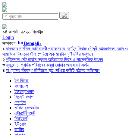
৯ই আগস্ট, ২০২৬ খ্রিস্টাব্দ
Login
সংস্করণ:
Bengali
▼
১
মানবতার দার্শনিক অভিযাত্রী প্রফেসর ড. জাহিদ সিরাজ চৌধুরী আত্মজাগরণ, জ্ঞান ও
সামাজিক বিজ্ঞানের সীমা পেরিয়ে এক মানবিক দৃষ্টিভঙ্গির সন্ধানে
২
শ্রীমঙ্গলে সেন্ট মার্থাস স্কুলে অভিভাবক দিবস ও সাংস্কৃতিক উৎসব
৩
ফ্রান্সে চা শ্রমিক পরিবারের কন্যা সোমার অসাধারণ অর্জন
৪
অধ্যক্ষের বিরুদ্ধে জীবিতকে মৃত দেখিয়ে কমিটি গঠনের অভিযোগ
টপ নিউজ
বাংলাদেশ
ইন্টারন্যাশনাল
সিলেট বিভাগ
স্পোর্টস
মার্কিন যুক্তরাষ্ট্র
এন্টারটেইনমেন্ট
নিউইয়র্ক
ইউরোপ
জাতীয়
তারুণ্য