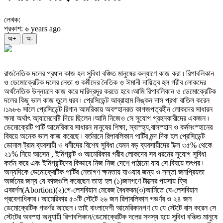
লেখক:
প্রকাশ: ৬ years ago
অ+
অ-
রাজনৈতিক দলের প্রধান কাজ হল সুবিধা বঞ্চিত মানুষের কল্যাণে কাজ করা ৷ রিপাবলিকান
ও ডেমোক্রেটিক দলের নেতা ও কর্মীদের নৈতিক ও ঈমানী দায়িত্ব হল গরীব লোকদের
অর্থনৈতিক উন্নয়নে কাজ করে দারিদ্রদূর করতে হবে ৷আমি রিপাবলিকান ও ডেমোক্রেটিক
দলের কিছু ভাল কাজ তুলে ধরব ৷ প্রেসিডেন্ট আব্রাহাম লিঙ্কন দাস প্রথা বাতিল করেন
৷১৯৮৬ সালে প্রেসিডেন্ট রিগান আমরিকায় অবস্হানরত কাগজপত্রহীন লোকদের সাধারন
ক্ষমা অর্থাৎ আ্যামেনেষ্টি দিয়ে ছিলেন ৷আমি নিজেও সে সুযোগ গ্রহনকারীদের একজন ৷
ডেমোক্রেটি পার্টি আমেরিকার সাধারন মানুষের শিক্ষা, স্বাস্হ্য,বাসস্হান ও কর্মসংস্হানের
বিষয়ে অনেক ভাল কাজ করেছে ৷ বর্তমানে রিপাবলিকান পার্টির মন্দ দিক হল প্রেসিডেন্ট
ডোনাল ট্রাম ব্যবসায়ী ও ধনীদের বিশেষ সুবিধা যেমন বড় ব্যবসায়ীদের টাক্স ৩৫% থেকে
২১% নিয়ে আসেন , ইমিগ্রান্ট ও আমেরিকার গরীব লোকদের সব ধরনের সুযোগ সুবিধা
কর্তন করে এবং ইমিগ্রান্টদের কিভাবে নিজ নিজ দেশে পাঠানো যায় সে বিষয়ে তৎপর ৷
অন্যদিকে ডেমোক্রেটিক পার্টির নেতাগণ ক্ষমতায় যাওয়ার জন্য ও সস্তা জনপ্রিয়তা
অর্জনের জন্য যে কাজগুলি করেছেন তাহা হল (১)জনগণে টাক্সের পয়সায় ফ্রি
এবরর্শন(Abortion)(২)গে-লেসবিয়ান মেরেজ বৈধকরন(৩)আর্মিতে ঘে-লেসবিয়ান
প্রবেশাধিকার ৷ আমেরিকার ৫০টি স্টেটে ২৬ জন রিপাবলিকান গভর্ণর ও ২৪ জন
ডেমোক্রেটিক গভর্ণর আছেন ৷ তাই বাংলাদেশী আমেরিকানগণ যে যে স্টেটে বাস করেন সে
স্টেটের অবস্হা অনুযায়ী রিপাবলিকান/ডেমোক্রেটিক দলের সদস্য হয়ে সুবিধা বঞ্চিত মানুষে