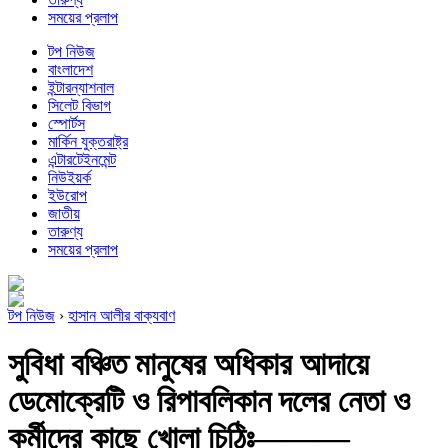
সময়ের প্রলাপ
টপ নিউজ
বাংলাদেশ
ইন্টারন্যাশনাল
সিলেট বিভাগ
স্পোর্টস
মার্কিন যুক্তরাষ্ট্র
এন্টারটেইনমেন্ট
নিউইয়র্ক
ইউরোপ
জাতীয়
তারুণ্য
সময়ের প্রলাপ
টপ নিউজ
›
হাসান আলীর বাক্যবাণ
সুবিধা বঞ্চিত মানুষের অধিকার আদায়ে
ডেমোক্রেটি ও রিপাবলিকান দলের নেতা ও
কর্মীদের কাছে খোলা চিঠিঃ———