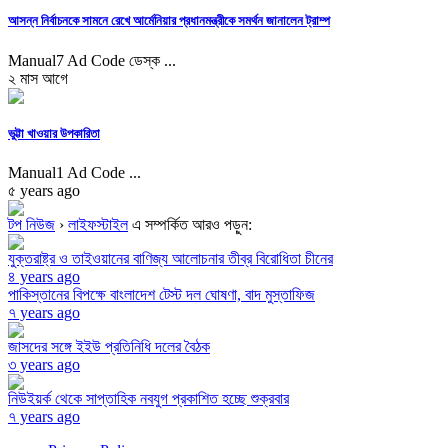
আসন্ন নির্বাচনকে সামনে রেখে আর্মেনিয়ার প্রধানমন্ত্রীকে সমর্থন জানালেন ট্রাম্প
Manual7 Ad Code ডেস্ক ...
২ মাস আগে
ভুট্টা খাওয়ার উপকারিতা
Manual1 Ad Code ...
৫ years ago
টপ নিউজ
›
লাইফস্টাইল
এ সম্পর্কিত আরও পড়ুন:
যুক্তরাষ্ট্র ও তাইওয়ানের বাণিজ্য আলোচনার তীব্র বিরোধিতা চীনের
৪ years ago
পাকিস্তানের বিপক্ষে বাংলাদেশ টেস্ট দল ঘোষণা, বাদ মুস্তাফিজ
৭ years ago
জাসদের সঙ্গে ইইউ প্রতিনিধি দলের বৈঠক
৩ years ago
নিউইয়র্ক থেকে সাপ্তাহিক নবযুগ প্রকাশিত হচ্ছে শুক্রবার
৭ years ago