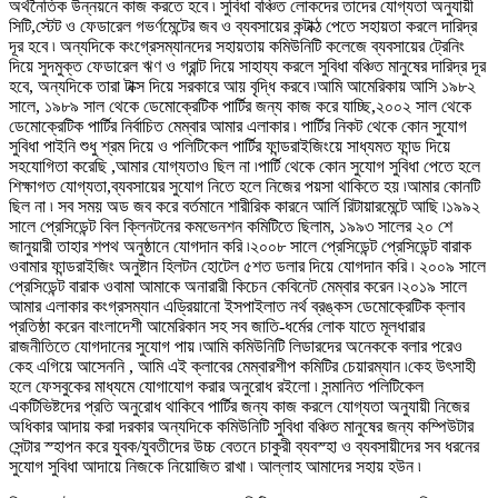
অর্থনৈতিক উন্নয়নে কাজ করতে হবে ৷ সুবিধা বঞ্চিত লোকদের তাদের যোগ্যতা অনুযায়ী
সিটি,স্টেট ও ফেডারেল গভর্ণমেন্টের জব ও ব্যবসায়ের কন্টাক্ঠ পেতে সহায়তা করলে দারিদ্র
দূর হবে ৷ অন্যদিকে কংগ্রেসম্যানদের সহায়তায় কমিউনিটি কলেজে ব্যবসায়ের ট্রেনিং
দিয়ে সুদমুক্ত ফেডারেল ঋণ ও গ্রান্ট দিয়ে সাহায্য করলে সুবিধা বঞ্চিত মানুষের দারিদ্র দূর
হবে, অন্যদিকে তারা টাক্স দিয়ে সরকারে আয় বৃদ্ধি করবে ৷আমি আমেরিকায় আসি ১৯৮২
সালে, ১৯৮৯ সাল থেকে ডেমোক্রেটিক পার্টির জন্য কাজ করে যাচ্ছি,২০০২ সাল থেকে
ডেমোক্রেটিক পার্টির নির্বাচিত মেম্বার আমার এলাকার ৷ পার্টির নিকট থেকে কোন সুযোগ
সুবিধা পাইনি শুধু শ্রম দিয়ে ও পলিটিকেল পার্টির ফান্ডরাইজিংয়ে সাধ্যমত ফান্ড দিয়ে
সহযোগিতা করেছি ,আমার যোগ্যতাও ছিল না ৷পার্টি থেকে কোন সুযোগ সুবিধা পেতে হলে
শিক্ষাগত যোগ্যতা,ব্যবসায়ের সুযোগ নিতে হলে নিজের পয়সা থাকিতে হয় ৷আমার কোনটি
ছিল না ৷ সব সময় অড জব করে বর্তমানে শারীরিক কারনে আর্লি রিটায়ারমেন্টে আছি ৷১৯৯২
সালে প্রেসিডেন্ট বিল ক্লিনটনের কমভেনশন কমিটিতে ছিলাম, ১৯৯৩ সালের ২০ শে
জানুয়ারী তাহার শপথ অনুষ্ঠানে যোগদান করি ৷২০০৮ সালে প্রেসিডেন্ট প্রেসিডেন্ট বারাক
ওবামার ফান্ডরাইজিং অনুষ্টান হিলটন হোটেল ৫শত ডলার দিয়ে যোগদান করি ৷ ২০০৯ সালে
প্রেসিডেন্ট বারাক ওবামা আমাকে অনারারী কিচেন কেবিনেট মেম্বার করেন ৷২০১৯ সালে
আমার এলাকার কংগ্রসম্যান এড্রিয়ানো ইসপাইলাত নর্থ ব্রঙ্কস ডেমোক্রেটিক ক্লাব
প্রতিষ্ঠা করেন বাংলাদেশী আমেরিকান সহ সব জাতি-ধর্মের লোক যাতে মূলধারার
রাজনীতিতে যোগদানের সুযোগ পায় ৷আমি কমিউনিটি লিডারদের অনেককে বলার পরেও
কেহ এগিয়ে আসেননি , আমি এই ক্লাবের মেম্বারশীপ কমিটির চেয়ারম্যান ৷কেহ উৎসাহী
হলে ফেসবুকের মাধ্যমে যোগাযোগ করার অনুরোধ রইলো ৷ সন্মানিত পলিটিকেল
একটিভিষ্টদের প্রতি অনুরোধ থাকিবে পার্টির জন্য কাজ করলে যোগ্যতা অনুযায়ী নিজের
অধিকার আদায় করা দরকার অন্যদিকে কমিউনিটি সুবিধা বঞ্চিত মানুষের জন্য কম্পিউটার
সেন্টার স্হাপন করে যুবক/যুবতীদের উচ্চ বেতনে চাকুরী ব্যবস্হা ও ব্যবসায়ীদের সব ধরনের
সুযোগ সুবিধা আদায়ে নিজকে নিয়োজিত রাখা ৷ আল্লাহ আমাদের সহায় হউন ৷