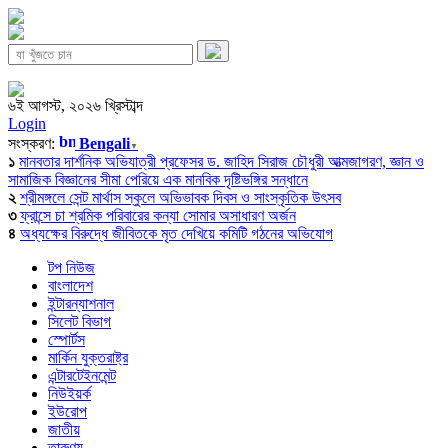
৬ই আগস্ট, ২০২৬ খ্রিস্টাব্দ
Login
সংস্করণ:
Bengali
▼
১
মানবতার দার্শনিক অভিযাত্রী প্রফেসর ড. জাহিদ সিরাজ চৌধুরী আত্মজাগরণ, জ্ঞান ও
সামাজিক বিজ্ঞানের সীমা পেরিয়ে এক মানবিক দৃষ্টিভঙ্গির সন্ধানে
২
শ্রীমঙ্গলে সেন্ট মার্থাস স্কুলে অভিভাবক দিবস ও সাংস্কৃতিক উৎসব
৩
ফ্রান্সে চা শ্রমিক পরিবারের কন্যা সোমার অসাধারণ অর্জন
৪
অধ্যক্ষের বিরুদ্ধে জীবিতকে মৃত দেখিয়ে কমিটি গঠনের অভিযোগ
টপ নিউজ
বাংলাদেশ
ইন্টারন্যাশনাল
সিলেট বিভাগ
স্পোর্টস
মার্কিন যুক্তরাষ্ট্র
এন্টারটেইনমেন্ট
নিউইয়র্ক
ইউরোপ
জাতীয়
তারুণ্য