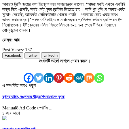
আবারও ট্রফি জয়ের কথা উল্লেখ করে সাবালেঙ্কা বললেন, ‘আমরা সবাই এখানে একটাই
লক্ষ্য নিয়ে এসেছি, সবাই সেই সুন্দর ট্রফিটা জিততে চায়। আমি খুব খুশি যে আবার একটা
সুযোগ পেয়েছি, আরেকটা সেমিফাইনাল খেলতে পারছি—গতবারের চেয়ে এবার আরও
ভালো করার জন্য।’ পরশু সেমিফাইনালে সাবালেঙ্কার প্রতিপক্ষ বর্তমান চ্যাম্পিয়ন ইগা
শিয়োনতেক। ইউক্রেনের এলিনা স্বিতোলিনাকে ৬-১,৭-৫ গেমে উড়িয়ে দিয়েছেন
পোল্যান্ডের তারকা।
ডেস্ক: আর
Post Views:
137
Facebook
Twitter
LinkedIn
সংবাদটি ভালো লাগলে শেয়ার করুন।
এ সম্পর্কিত আরও পড়ুন
দুর্দান্ত তামিম, লঙ্কানদের উড়িয়ে দিল বাংলাদেশ যুবারা
Manual8 Ad Code স্পোর্টস ...
১ বছর আগে
খেলোয়াড় হলে আপত্তি নেই