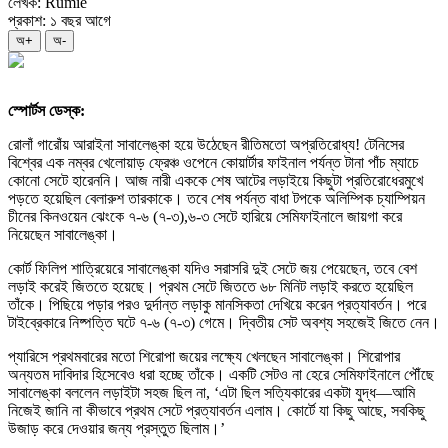
লেখক: Rumie
প্রকাশ: ১ বছর আগে
অ+
অ-
স্পোর্টস ডেস্ক:
রোলাঁ গারোঁয় আরাইনা সাবালেঙ্কা হয়ে উঠেছেন রীতিমতো অপ্রতিরোধ্য! টেনিসের
বিশ্বের এক নম্বর খেলোয়াড় ফ্রেঞ্চ ওপেনে কোয়ার্টার ফাইনাল পর্যন্ত টানা পাঁচ ম্যাচে
কোনো সেটে হারেননি। আজ নারী এককে শেষ আটের লড়াইয়ে কিছুটা প্রতিরোধেরমুখে
পড়তে হয়েছিল বেলারুশ তারকাকে। তবে শেষ পর্যন্ত বাধা টপকে অলিম্পিক চ্যাম্পিয়ন
চীনের কিনওয়েন ঝেংকে ৭-৬ (৭-৩),৬-৩ সেটে হারিয়ে সেমিফাইনালে জায়গা করে
নিয়েছেন সাবালেঙ্কা।
কোর্ট ফিলিপ শাত্রিয়েরে সাবালেঙ্কা যদিও সরাসরি দুই সেটে জয় পেয়েছেন, তবে বেশ
লড়াই করেই জিততে হয়েছে। প্রথম সেটে জিততে ৬৮ মিনিট লড়াই করতে হয়েছিল
তাঁকে। পিছিয়ে পড়ার পরও দুর্দান্ত লড়াকু মানসিকতা দেখিয়ে করেন প্রত্যাবর্তন। পরে
টাইব্রেকারে নিষ্পত্তি ঘটে ৭-৬ (৭-৩) গেমে। দ্বিতীয় সেট অবশ্য সহজেই জিতে নেন।
প্যারিসে প্রথমবারের মতো শিরোপা জয়ের লক্ষ্যে খেলছেন সাবালেঙ্কা। শিরোপার
অন্যতম দাবিদার হিসেবেও ধরা হচ্ছে তাঁকে। একটি সেটও না হেরে সেমিফাইনালে পৌঁছে
সাবালেঙ্কা বললেন লড়াইটা সহজ ছিল না, ‘এটা ছিল সত্যিকারের একটা যুদ্ধ—আমি
নিজেই জানি না কীভাবে প্রথম সেটে প্রত্যাবর্তন এলাম। কোর্টে যা কিছু আছে, সবকিছু
উজাড় করে দেওয়ার জন্য প্রস্তুত ছিলাম।’