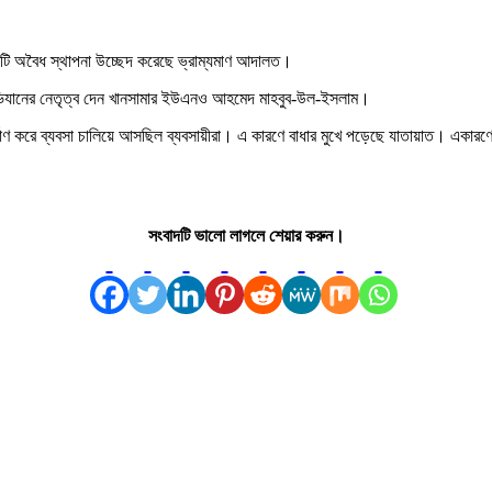
৩টি অবৈধ স্থাপনা উচ্ছেদ করেছে ভ্রাম্যমাণ আদালত।
 অভিযানের নেতৃত্ব দেন খানসামার ইউএনও আহমেদ মাহবুব-উল-ইসলাম।
ণ করে ব্যবসা চালিয়ে আসছিল ব্যবসায়ীরা। এ কারণে বাধার মুখে পড়েছে যাতায়াত। একারণে
সংবাদটি ভালো লাগলে শেয়ার করুন।