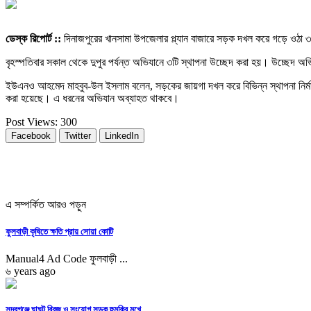
ডেস্ক রিপোর্ট ::
দিনাজপুরের খানসামা উপজেলার প্ল্যান বাজারে সড়ক দখল করে গড়ে ওঠা 
বৃহস্পতিবার সকাল থেকে দুপুর পর্যন্ত অভিযানে ৩টি স্থাপনা উচ্ছেদ করা হয়। উচ্ছেদ
ইউএনও আহমেদ মাহবুব-উল ইসলাম বলেন, সড়কের জায়গা দখল করে বিভিন্ন স্থাপনা নির্মা
করা হয়েছে। এ ধরনের অভিযান অব্যাহত থাকবে।
Post Views:
300
Facebook
Twitter
LinkedIn
এ সম্পর্কিত আরও পড়ুন
ফুলবাড়ী কৃষিতে ক্ষতি প্রায় সোয়া কোটি
Manual4 Ad Code ফুলবাড়ী ...
৬ years ago
সুন্দরগঞ্জে ঘাঘট ব্রিজ ও সংযোগ সড়ক হুমকির মুখে