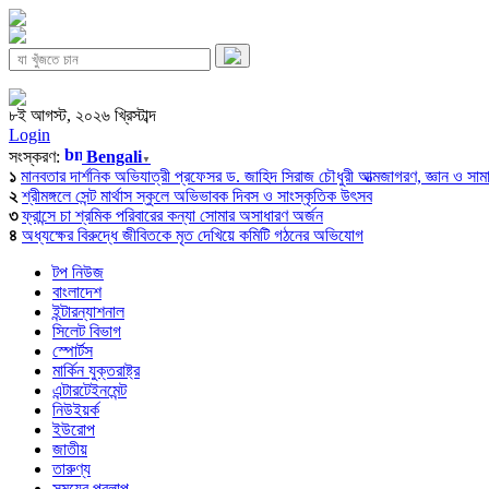
৮ই আগস্ট, ২০২৬ খ্রিস্টাব্দ
Login
সংস্করণ:
Bengali
▼
১
মানবতার দার্শনিক অভিযাত্রী প্রফেসর ড. জাহিদ সিরাজ চৌধুরী আত্মজাগরণ, জ্ঞান ও সামাজি
২
শ্রীমঙ্গলে সেন্ট মার্থাস স্কুলে অভিভাবক দিবস ও সাংস্কৃতিক উৎসব
৩
ফ্রান্সে চা শ্রমিক পরিবারের কন্যা সোমার অসাধারণ অর্জন
৪
অধ্যক্ষের বিরুদ্ধে জীবিতকে মৃত দেখিয়ে কমিটি গঠনের অভিযোগ
টপ নিউজ
বাংলাদেশ
ইন্টারন্যাশনাল
সিলেট বিভাগ
স্পোর্টস
মার্কিন যুক্তরাষ্ট্র
এন্টারটেইনমেন্ট
নিউইয়র্ক
ইউরোপ
জাতীয়
তারুণ্য
সময়ের প্রলাপ