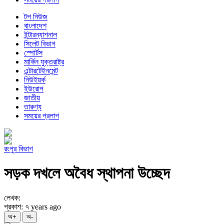
টপ নিউজ
বাংলাদেশ
ইন্টারন্যাশনাল
সিলেট বিভাগ
স্পোর্টস
মার্কিন যুক্তরাষ্ট্র
এন্টারটেইনমেন্ট
নিউইয়র্ক
ইউরোপ
জাতীয়
তারুণ্য
সময়ের প্রলাপ
রংপুর বিভাগ
সড়ক দখলে অবৈধ স্থাপনা উচ্ছেদ
লেখক:
প্রকাশ: ৭ years ago
অ+
অ-