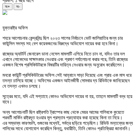
প্রকাশ: ১ বছর আগে
অ+
অ-
যুক্তরাষ্ট্র অফিস
শহরে আলোচনার কেন্দ্রবিন্দু ছিল ২০২৩ সালের নির্বাচনে ভোট জালিয়াতির জন্য চার
কাউন্সিল সদস্য সহ বেশ কয়েকজনের বিরুদ্ধে অভিযোগ দায়ের করা হবে কিনা।
রাজ্যের অ্যাটর্নি জেনারেল ডানা নেসেল মামলাটি এগিয়ে নিতে চান না, যদিও তার দল
এখানে লোকেদের সাক্ষাৎকার নেওয়ার এবং প্রমাণ পর্যালোচনা করার পরে, তিনি রাজ্যের
একজন বিশেষ প্রসিকিউটরকে বিষয়টির দায়িত্ব নেওয়ার জন্য অনুরোধ করেছিলেন।
মনরো কাউন্টি প্রসিকিউটরের অফিস সেই আহ্বানে সাড়া দিয়েছে এবং প্রায় এক মাস ধরে
তদন্ত চালিয়ে যাচ্ছে। অফিসের একজন আইনজীবী সোমবার দ্য রিভিউকে জানিয়েছেন
যে তদন্ত এখনও চলছে।
সূত্রের মতে, যদি এই সপ্তাহে কোনও অভিযোগ দায়ের না হয়, তাহলে মামলাটি বন্ধ হয়ে
যাবে।
অন্য আলোচনাটি ছিল রাষ্ট্রপতি ট্রাম্পের কাছ থেকে মেয়র আমের গালিবকে কুয়েতে
পরবর্তী মার্কিন রাষ্ট্রদূত হওয়ার মূল প্রস্তাব প্রত্যাহার করা হয়েছে কিনা তা নিয়ে।
এর সম্ভাব্য কারণগুলি, গুজবের মধ্যেই, সর্বত্র ছড়িয়ে পড়েছিল। রিভিউ মন্তব্যের জন্য
গালিবের সাথে যোগাযোগ করেছিল কিন্তু, যথারীতি, তিনি কোনও প্রতিক্রিয়া জানাননি।