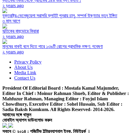
ব্যাংকের লকার থেকে গ্রাহকের ১৪৯ ভরি স্বর্ণ উধাও !
২ years ago
যুক্তরাষ্ট্র-ভেনেজুয়েলা সরাসরি ফ্লাইট পুনরায় চালু, সম্পর্ক উষ্ণতার নতুন ইঙ্গিত
৩ মাস আগে
হৃতিকের বাহুডোরে কিয়ারা
২ years ago
মানুষের নাকই বলে দিতে পারে ১৩৯টি রোগের প্রাথমিক লক্ষণ: গবেষণা
২ years ago
Privacy Policy
About Us
Media Link
Contact Us
President Of Editorial Board :
Mostafa Kamal Majumder,
Editor In Chief :
Moinur Rahman Shueb,
Editor & Publisher :
Mahfuzur Rahman,
Managing Editor :
Foyjul Islam
Chowdhury,
Executive Editor :
Sohel Hussain,
Sub Editor :
Sadia Baksh Kumkum. All Rights Reserved- 2014-2026.
আমাদের সঙ্গে থাকুন
মোবাইল অ্যাপস ডাউনলোড করুন
স্বত্ব © ২০১৪ : পজিটিভ ইন্টারন্যাশনাল ইনক, নিউইয়র্ক ।