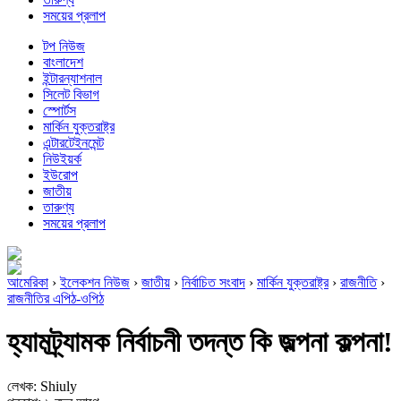
সময়ের প্রলাপ
টপ নিউজ
বাংলাদেশ
ইন্টারন্যাশনাল
সিলেট বিভাগ
স্পোর্টস
মার্কিন যুক্তরাষ্ট্র
এন্টারটেইনমেন্ট
নিউইয়র্ক
ইউরোপ
জাতীয়
তারুণ্য
সময়ের প্রলাপ
আমেরিকা
›
ইলেকশন নিউজ
›
জাতীয়
›
নির্বাচিত সংবাদ
›
মার্কিন যুক্তরাষ্ট্র
›
রাজনীতি
›
রাজনীতির এপিঠ-ওপিঠ
হ্যামট্র্যামক নির্বাচনী তদন্ত কি জল্পনা কল্পনা!
লেখক: Shiuly