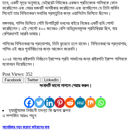
তবে, একটি সূত্র অনুসারে, ডেট্রয়েট নিউজের একজন প্রতিবেদক গালিবকে ফোন
করেছিলেন এবং মেয়র গুজবটি অস্বীকার করেছিলেন এবং বলেছিলেন যে তিনি মার্কিন
সিনেটে তার নিশ্চিতকরণ শুনানির প্রস্তুতির জন্য ওয়াশিংটন ডিসিতে ছিলেন।
মঙ্গলবার, গালিব ডিসিতে স্টেট ডিপার্টমেন্ট ভবনের বাইরে নিজের একটি ছবি পোস্ট
করেছিলেন। এই পোস্টে ৪০০ জনেরও বেশি অভিনন্দনমূলক প্রতিক্রিয়া ছিল, যার
বেশিরভাগই আরবি ভাষায়।
গালিবের নিশ্চিতকরণের প্রত্যাশায়, তিনি কুয়েতে চলে যাবেন। নিশ্চিতকরণের প্রত্যাশায়,
গালিব এই বছর পুনর্নির্বাচনের জন্য আবেদন করেননি।
২০২৪ সালের রাষ্ট্রপতি নির্বাচনে ট্রাম্পের প্রতি সমর্থনের জন্য রাষ্ট্রপতি ট্রাম্প গালিবকে
মনোনয়ন দিয়েছিলেন।
Post Views:
352
Facebook
Twitter
LinkedIn
সংবাদটি ভালো লাগলে শেয়ার করুন।
হ্যামট্র্যামক নির্বাচনী তদন্ত কি জল্পনা কল্পনা
এ সম্পর্কিত আরও পড়ুন
আমেরিকায় নতুন করোনা ভাইরাসের থাবা