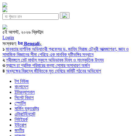
৫ই আগস্ট, ২০২৬ খ্রিস্টাব্দ
Login
সংস্করণ:
Bengali
▼
১
মানবতার দার্শনিক অভিযাত্রী প্রফেসর ড. জাহিদ সিরাজ চৌধুরী আত্মজাগরণ, জ্ঞান ও
সামাজিক বিজ্ঞানের সীমা পেরিয়ে এক মানবিক দৃষ্টিভঙ্গির সন্ধানে
২
শ্রীমঙ্গলে সেন্ট মার্থাস স্কুলে অভিভাবক দিবস ও সাংস্কৃতিক উৎসব
৩
ফ্রান্সে চা শ্রমিক পরিবারের কন্যা সোমার অসাধারণ অর্জন
৪
অধ্যক্ষের বিরুদ্ধে জীবিতকে মৃত দেখিয়ে কমিটি গঠনের অভিযোগ
টপ নিউজ
বাংলাদেশ
ইন্টারন্যাশনাল
সিলেট বিভাগ
স্পোর্টস
মার্কিন যুক্তরাষ্ট্র
এন্টারটেইনমেন্ট
নিউইয়র্ক
ইউরোপ
জাতীয়
তারুণ্য