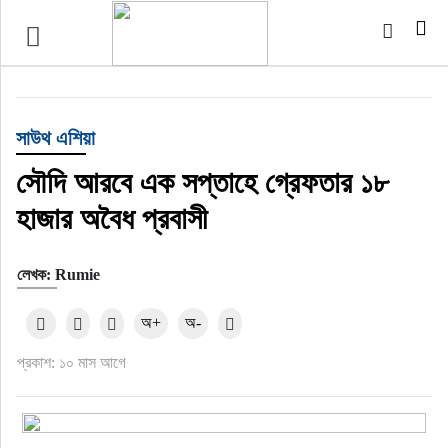
টপ নিউজ
বাংলাদেশ
সাউথ এশিয়া
ইন্টারন্যাশনাল
সৌদি আরবে এক সপ্তাহে গ্রেফতার ১৮
হাজার অবৈধ প্রবাসী
সিলেট বিভাগ
লেখক: Rumie
স্পোর্টস
অ+
অ-
মার্কিন যুক্তরাষ্ট্র
প্রকাশ: ১০ মাস আগে
এন্টারটেইনমেন্ট
নিউইয়র্ক