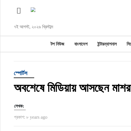
টপ নিউজ
৭ই আগস্ট, ২০২৬ খ্রিস্টাব্দ
বাংলাদেশ
টপ নিউজ
বাংলাদেশ
ইন্টারন্যাশনাল
সি
ইন্টারন্যাশনাল
সিলেট বিভাগ
স্পোর্টস
স্পোর্টস
অবশেষে মিডিয়ায় আসছেন মাশর
মার্কিন যুক্তরাষ্ট্র
লেখক:
এন্টারটেইনমেন্ট
প্রকাশ: ৮ years ago
নিউইয়র্ক