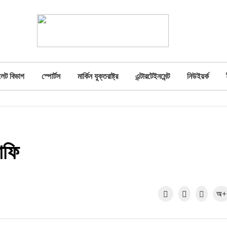
লেট বিভাগ
স্পোর্টস
মার্কিন যুক্তরাষ্ট্র
এন্টারটেইনমেন্ট
নিউইয়র্ক
াফি
অ+