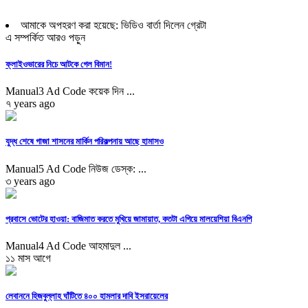
আমাকে অপহরণ করা হয়েছে: ভিডিও বার্তা দিলেন গ্রেটা
এ সম্পর্কিত আরও পড়ুন
ফ্লাইওভারের নিচে আটকে গেল বিমান!
Manual3 Ad Code কয়েক দিন ...
৭ years ago
যুদ্ধ শেষে গাজা শাসনের মার্কিন পরিকল্পনায় আছে হামাসও
Manual5 Ad Code নিউজ ডেস্ক: ...
৩ years ago
প্রবাসে ভোটের হাওয়া: বাজিমাত করতে মুখিয়ে জামায়াত, কতটা এগিয়ে মালয়েশিয়া বিএনপি
Manual4 Ad Code আহমাদুল ...
১১ মাস আগে
লেবাননে হিজবুল্লাহ ঘাঁটিতে ৪০০ হামলার দাবি ইসরায়েলের