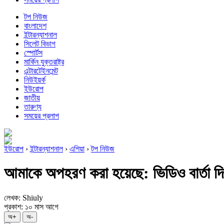
টপ নিউজ
বাংলাদেশ
ইন্টারন্যাশনাল
সিলেট বিভাগ
স্পোর্টস
মার্কিন যুক্তরাষ্ট্র
এন্টারটেইনমেন্ট
নিউইয়র্ক
ইউরোপ
জাতীয়
তারুণ্য
সময়ের প্রলাপ
ইউরোপ
›
ইন্টারন্যাশনাল
›
এশিয়া
›
টপ নিউজ
আমাকে অপহরণ করা হয়েছে: ভিডিও বার্তা দি
লেখক: Shiuly
প্রকাশ: ১০ মাস আগে
অ+
অ-