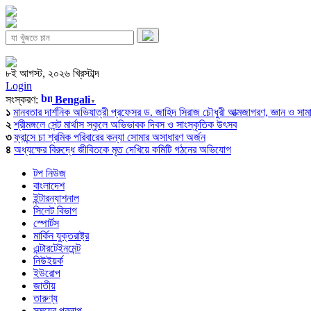
৮ই আগস্ট, ২০২৬ খ্রিস্টাব্দ
Login
সংস্করণ:
Bengali
▼
১
মানবতার দার্শনিক অভিযাত্রী প্রফেসর ড. জাহিদ সিরাজ চৌধুরী আত্মজাগরণ, জ্ঞান ও সামাজি
২
শ্রীমঙ্গলে সেন্ট মার্থাস স্কুলে অভিভাবক দিবস ও সাংস্কৃতিক উৎসব
৩
ফ্রান্সে চা শ্রমিক পরিবারের কন্যা সোমার অসাধারণ অর্জন
৪
অধ্যক্ষের বিরুদ্ধে জীবিতকে মৃত দেখিয়ে কমিটি গঠনের অভিযোগ
টপ নিউজ
বাংলাদেশ
ইন্টারন্যাশনাল
সিলেট বিভাগ
স্পোর্টস
মার্কিন যুক্তরাষ্ট্র
এন্টারটেইনমেন্ট
নিউইয়র্ক
ইউরোপ
জাতীয়
তারুণ্য
সময়ের প্রলাপ