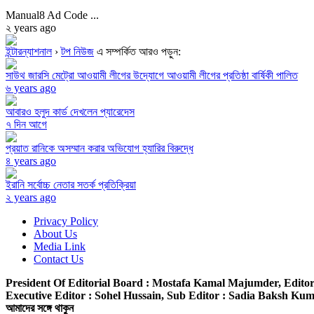
Manual8 Ad Code ...
২ years ago
ইন্টারন্যাশনাল
›
টপ নিউজ
এ সম্পর্কিত আরও পড়ুন:
সাউথ জারসি মেট্রো আওয়ামী লীগের উদ্যোগে আওয়ামী লীগের প্রতিষ্ঠা বার্ষিকী পালিত
৬ years ago
আবারও হলুদ কার্ড দেখলেন প্যারেদেস
৭ দিন আগে
প্রয়াত রানিকে অসম্মান করার অভিযোগ হ্যারির বিরুদ্ধে
৪ years ago
ইরানি সর্বোচ্চ নেতার সতর্ক প্রতিক্রিয়া
২ years ago
Privacy Policy
About Us
Media Link
Contact Us
President Of Editorial Board :
Mostafa Kamal Majumder,
Editor
Executive Editor :
Sohel Hussain,
Sub Editor :
Sadia Baksh Kumk
আমাদের সঙ্গে থাকুন