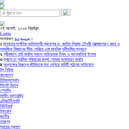
৭ই আগস্ট, ২০২৬ খ্রিস্টাব্দ
Login
সংস্করণ:
Bengali
▼
১
মানবতার দার্শনিক অভিযাত্রী প্রফেসর ড. জাহিদ সিরাজ চৌধুরী আত্মজাগরণ, জ্ঞান ও
সামাজিক বিজ্ঞানের সীমা পেরিয়ে এক মানবিক দৃষ্টিভঙ্গির সন্ধানে
২
শ্রীমঙ্গলে সেন্ট মার্থাস স্কুলে অভিভাবক দিবস ও সাংস্কৃতিক উৎসব
৩
ফ্রান্সে চা শ্রমিক পরিবারের কন্যা সোমার অসাধারণ অর্জন
৪
অধ্যক্ষের বিরুদ্ধে জীবিতকে মৃত দেখিয়ে কমিটি গঠনের অভিযোগ
টপ নিউজ
বাংলাদেশ
ইন্টারন্যাশনাল
সিলেট বিভাগ
স্পোর্টস
মার্কিন যুক্তরাষ্ট্র
এন্টারটেইনমেন্ট
নিউইয়র্ক
ইউরোপ
জাতীয়
তারুণ্য
সময়ের প্রলাপ