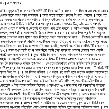
মাহফুজ আদনান :
মার্কিন যুক্তরাষ্ট্রের বাংলাদেশী কমিউনিটি নিয়ে আমি যা বলবো । বা লিখবো তার থেকে আমার
থেকে আরো আগে যারা আসছেন । তারা ভালো বলতে পারবেন লিখতে, পারবেন । তবে গত
১০ বছরের আমেরিকায় অবসথান ও বিভিন্ন গুণীজনদের সাননিধ্যে থেকে ও সংবাদপত্রের
কল্যাণে এবং ডিজিটাল মিডিয়ার বা ফেসবুকের কল্যাণে অনেক কিছু আঁচ করতে পেরেছি ।
সেখান থেকে যা জানি বা জেনেছি তা তুলে ধরার চেষ্টা করবো । আমি একজন নবীন প্রজন্মের
লেখক, কলামিষট বা সংবাদকরমী হিসেবে বিগত কয়েক দশকে আমেরিকায় প্রতিষ্ঠিত মানুষের
সাথে চলাফেরা করার সুযোগ করে দিয়েছেন মহান আল্লাহ তা আলা । নিজের কোমপানির গড়া
সংবাদপত্র ও কয়েকটা সামাজিক সংগঠনকে শক্ত ভিত্তির উপরে দাঁড় করানোর জন্য নিজের
সরকারি ও বেসরকারি জবের পাশাপাশি কাজ করেছি, দেখেছি আমেরিকার কমিউনিটির পথচলা ।
২০১৪ সালে যখন আসি তখন শুরুর দিকে আমি ঢাকা ক্লাব বা গুলশান তেরেস নামে একটি
পারটি হলে কাজ শুরু করি । ফুড সার্ভার হিসেবে । তখন কোন একদিন বাংলাদেশের সাবেক
মহামান্য রাষ্ট্রপতি এডভোকেট আবদুল হামিদের রিসিপশন আয়োজন করে তার এলাকার
সংগঠন কিশোরগঞ্জ সমিতি ইউএসএ । সেখানে রাষ্ট্রপতির টেবিল সার্ভিস আমি নিজে দিই ।
সেই প্রোগ্রামের আয়োজন ও সকলের বকতব্য শুনে বুঝলাম আমেরিকায় বাংলাদেশী কমিউনিটি
ক্ষুদ্র কিছু নয় । এ এক বিশাল পরিবার । এরপরে এই পারটি হলে অনেক অনুষ্ঠান আয়োজনে
আমি ছিলাম ও সার্ভিস দিই । তাই সকলের কার্যক্রম ও পথচলা আমাকে অণুপ্রাণিত করে ।
এরপরে ধারাবহিকভাবে আমি কাজ করি ডানকিন ডোনাট কফি শপ, আমেরিকান-ইতালিয়ান
রেস্টুরেন্ট ও নিরাপত্তা কর্মকর্তা হিসেবে । মাঝখানে ৬/৭ মাস কাজ করি সাপ্তাহিক রানারের
সহযোগী সম্পাদক হিসেবে । তা ঠিক ২০১৬ থেকে ২০১৯ পর্যন্ত । এরমধ্যে পরিচয় ঘটে
অনেক বাংলাদেশী, সিলেটী সহ বিভিন্ন জাতিগোষঠীর মানুষের সাথে । তাদের সকলের সাথে
মিশে জেনে নিলাম এই আমেরিকায় বাংলাদেশী কমিউনিটির বিভিন্ন রাজ্যে সামাজিক
অবস্থানের কথা । এরপরে পোস্টাল সার্ভিস মানে ফেডারেল জবে যুক্ত হয়ে ও নিউইয়রক
রাজ্যের আওতায় পরিচালিত হোম কেয়ার ব্যাবসায় জড়িত হয়ে অনেক অভিজ্ঞতা হলো । গত