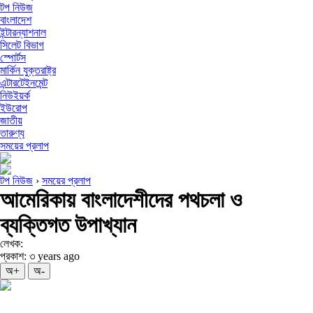
টপ নিউজ
বাংলাদেশ
ইন্টারন্যাশনাল
সিলেট বিভাগ
স্পোর্টস
মার্কিন যুক্তরাষ্ট্র
এন্টারটেইনমেন্ট
নিউইয়র্ক
ইউরোপ
জাতীয়
তারুণ্য
সময়ের প্রলাপ
টপ নিউজ
›
সময়ের প্রলাপ
আমেরিকায় বাংলাদেশীদের পথচলা ও
ব্যক্তিগত উপাখ্যান
লেখক:
প্রকাশ: ৩ years ago
অ+
অ-