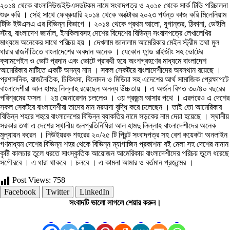
২০১৪ থেকে বাংলানিউজইউএসডটকম নামে সংবাদপত্র ও ২০১৫ থেকে সার্ক টিভি পরিচালনা
শুরু করি । সেই সাথে ফেব্রুয়ারি ২০১৪ থেকে অক্টোবর ২০২৩ পর্যন্ত কাজ করি মিলেনিয়াম
টিভি ইউএসএ এর বিভিন্ন বিভাগে । ২০১৪ থেকে প্রথম আলো, যুগান্তর, ঠিকানা, ডেইলি
স্টার, বাংলাদেশ জার্নাল, ইনকিলাবসহ দেশের বিদেশের বিভিন্ন সংবাদপত্রে লেখালেখির
মাধ্যমে অনেকের সাথে পরিচয় হয় । দেখলাম জানালাম আমেরিকার মেইন স্ট্রীম তথা মুল
ধারার রাজনীতিতে বাংলাদেশের অবদান অনেক । যেকোন ফান্ড রাইজীং সহ ভোটের
ক্যামপেইন ও ভোট প্রদান এবং ভোটে প্রারথী হয়ে অংশগ্রহণের মাধ্যমে বাংলাদেশ
আমেরিকার মাটিতে একটি অনন্য নাম । সকল সেকটরে বাংলাদেশীদের অবসথান রয়েছে ।
প্রশাসনিক, রাজনৈতিক, চিকিৎসা, বিনোদন ও মিডিয়া সহ এদেশের আর্থ সামাজিক প্রেক্ষাপটে
বাংলাদেশীরা আল হামদু লিল্লাহ রয়েছেন অনন্য উঁচ্চতায় । এ অর্জন বিগত ৩০/৪০ বছরের
পরিশ্রমের ফসল । ২য় জেনারেশন চললেও । ৩য় প্রজন্ম আসার পথে । এরপরেও এ দেশের
সকল সেকটরে বাংলাদেশীরা তাদের মান মরযাদা বৃদ্ধি করে চলেছেন । তাই তো আমেরিকার
বিভিন্ন শহরে শহরে বাংলাদেশের বিভিন্ন ব্যাকতির নামে সড়কের নাম দেয়া হয়েছে । স্থানীয়
সরকার তথা এ দেশের স্থানীয় জনপ্রতিনিধিরা আল হামদু লিল্লাহ বাংলাদেশীদের অনেক
মুল্যায়ন করেন । নিউইয়রক শহরের ২০/২৫ টি প্রিন্ট সংবাদপত্র সহ বেশ কয়েকটা অনলাইন
গণমাধ্যম দেশের বিভিন্ন শহর থেকে বিভিন্ন ম্যাগাজিন প্রকাশনা বই মেলা সহ দেশের নানান
কৃষ্টি কালচার তুলে ধরতে সাংস্কৃতিক আয়োজন আমেরিকায় বাংলাদেশীদের পরিচয় তুলে ধরেছে
সগৌরবে । এ ধারা থাকবে । চলবে । এ কামনা আমার ও বর্তমান প্রজন্মের ।
Post Views:
758
Facebook
Twitter
LinkedIn
সংবাদটি ভালো লাগলে শেয়ার করুন।