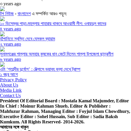
৩ years ago
টপ নিউজ
›
বাংলাদেশ
এ সম্পর্কিত আরও পড়ুন:
১০ ডিসেম্বর পাড়া-মহল্লায় পাহারায় থাকবে আওয়ামী লীগ: ওবায়দুল কাদের
৪ years ago
হাঁপানিতে স্বস্তি দেবে যেসকল ব্যায়াম
২ years ago
সুনামগঞ্জের শাল্লায় অসহায় কৃষকের ধান কেটে দিলেন শাল্লা উপজেলা ছাত্রলীগ
৬ years ago
এটা ‘শতাব্দীর দুর্যোগ’ : টেক্সাসে ভয়াবহ বন্যা দেখে ট্রাম্প
১ বছর আগে
Privacy Policy
About Us
Media Link
Contact Us
President Of Editorial Board :
Mostafa Kamal Majumder,
Editor
In Chief :
Moinur Rahman Shueb,
Editor & Publisher :
Mahfuzur Rahman,
Managing Editor :
Foyjul Islam Chowdhury,
Executive Editor :
Sohel Hussain,
Sub Editor :
Sadia Baksh
Kumkum. All Rights Reserved- 2014-2026.
আমাদের সঙ্গে থাকুন