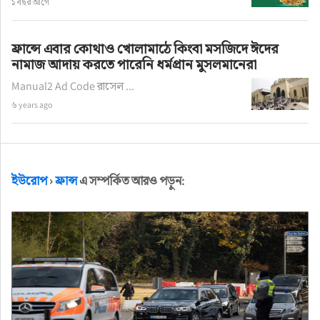
১ বছর আগে
ফ্রান্সে এবার কোথাও খোলামাঠে কিংবা মসজিদে ঈদের
নামাজ আদায় করতে পারেনি ধর্মপ্রান মুসলমানেরা
Manual2 Ad Code রাসেল ...
৬ years ago
ইউরোপ
›
ফ্রান্স
এ সম্পর্কিত আরও পড়ুন: