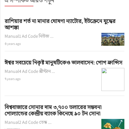
এ সম্পর্কিত আরও পড়ুন
রাশিয়ার শর্ত না মানার ঘোষণা ন্যাটোর, ইউক্রেনে যুদ্ধের
আশঙ্কা
Manual1 Ad Code নিউজ ...
৫ years ago
ঈশ্বর সবচেয়ে নিকৃষ্ট মানুষটিকেও ভালবাসেন: পোপ ফ্রান্সিস
Manual4 Ad Code খ্রীস্টান ...
৭ years ago
বিশ্ববাজারে সোনার দাম ৩,৭০০ ডলারের সম্ভবনা
পোল্যান্ডের কেন্দ্রীয় ব্যাংক কিনেছে ৯০ টন সোনা
Manual2 Ad Code ডেস্ক ...