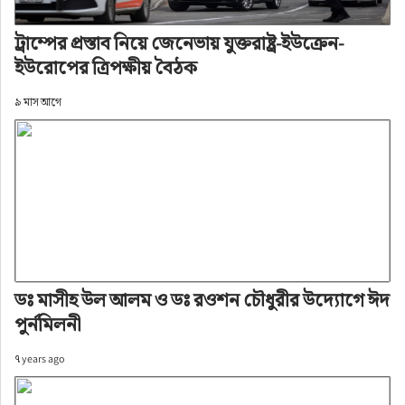
ট্রাম্পের প্রস্তাব নিয়ে জেনেভায় যুক্তরাষ্ট্র-ইউক্রেন-
ইউরোপের ত্রিপক্ষীয় বৈঠক
৯ মাস আগে
ডঃ মাসীহ উল আলম ও ডঃ রওশন চৌধুরীর উদ্যোগে ঈদ
পুর্নমিলনী
৭ years ago