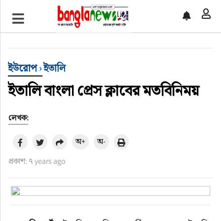
টপ নিউজ
বাংলাদেশ
ইউরোপ
›
ইতালি
ইন্টারন্যাশনাল
ইতালি বাংলা প্রেস ক্লাবের মতবিনিময়
সিলেট বিভাগ
লেখক:
স্পোর্টস
অ+
অ-
প্রকাশ: ৭ years ago
মার্কিন যুক্তরাষ্ট্র
এন্টারটেইনমেন্ট
নিউইয়র্ক