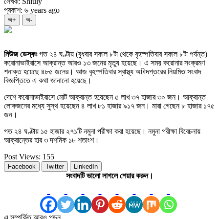
লেখক: Shiuly
প্রকাশ: ৬ years ago
অ+
অ-
নিউজ ডেস্কঃ
গত ২৪ ঘণ্টায় (বুধবার সকাল ৮টা থেকে বৃহস্পতিবার সকাল ৮টা পর্যন্ত)
করোনাভাইরাসে আক্রান্ত আরও ১৩ জনের মৃত্যু হয়েছে। এ সময় করোনার সংক্রমণ
শনাক্ত হয়েছে ৪৮৫ জনের। আজ বৃহস্পতিবার স্বাস্থ্য অধিদপ্তরের নিয়মিত সংবাদ
বিজ্ঞপ্তিতে এ কথা জানানো হয়েছে।
দেশে করোনাভাইরাসে মোট আক্রান্ত হয়েছেন ৫ লাখ ৩৭ হাজার ৩০ জন। আক্রান্ত
লোকজনের মধ্যে সুস্থ হয়েছেন ৪ লাখ ৮১ হাজার ৯১৭ জন। মারা গেছেন ৮ হাজার ১৭৫
জন।
গত ২৪ ঘণ্টায় ১৫ হাজার ২৭১টি নমুনা পরীক্ষা করা হয়েছে। নমুনা পরীক্ষা বিবেচনায়
আক্রান্তের হার ৩ দশমিক ১৮ শতাংশ।
Post Views:
155
Facebook
Twitter
LinkedIn
সংবাদটি ভালো লাগলে শেয়ার করুন।
এ সম্পর্কিত আরও পড়ুন