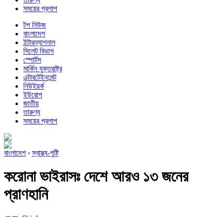
সময়ের প্রলাপ
টপ নিউজ
বাংলাদেশ
ইন্টারন্যাশনাল
সিলেট বিভাগ
স্পোর্টস
মার্কিন যুক্তরাষ্ট্র
এন্টারটেইনমেন্ট
নিউইয়র্ক
ইউরোপ
জাতীয়
তারুণ্য
সময়ের প্রলাপ
বাংলাদেশ
›
স্বাস্থ্য-পুষ্টি
করোনা ভাইরাসঃ দেশে আরও ১৩ জনের
প্রাণহানি