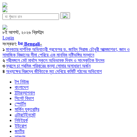
৮ই আগস্ট, ২০২৬ খ্রিস্টাব্দ
Login
সংস্করণ:
Bengali
▼
১
মানবতার দার্শনিক অভিযাত্রী প্রফেসর ড. জাহিদ সিরাজ চৌধুরী আত্মজাগরণ, জ্ঞান ও
সামাজিক বিজ্ঞানের সীমা পেরিয়ে এক মানবিক দৃষ্টিভঙ্গির সন্ধানে
২
শ্রীমঙ্গলে সেন্ট মার্থাস স্কুলে অভিভাবক দিবস ও সাংস্কৃতিক উৎসব
৩
ফ্রান্সে চা শ্রমিক পরিবারের কন্যা সোমার অসাধারণ অর্জন
৪
অধ্যক্ষের বিরুদ্ধে জীবিতকে মৃত দেখিয়ে কমিটি গঠনের অভিযোগ
টপ নিউজ
বাংলাদেশ
ইন্টারন্যাশনাল
সিলেট বিভাগ
স্পোর্টস
মার্কিন যুক্তরাষ্ট্র
এন্টারটেইনমেন্ট
নিউইয়র্ক
ইউরোপ
জাতীয়
তারুণ্য