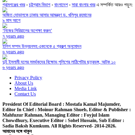
গ্রামগঞ্জের খবর
›
চট্টগ্রাম বিভাগ
›
বাংলাদেশ
›
সারা বাংলার খবর
এ সম্পর্কিত আরও পড়ুন:
অজিত দোভালকে ঢাকায় আসার আমন্ত্রণ ড. খলিলুর রহমানের
৯ মাস আগে
‘নিজের সিরিয়ালের অপেক্ষা করুন’
৭ years ago
ইলিশ সম্পদ উন্নয়নসহ একনেকে ৫ প্রকল্প অনুমোদন
৬ years ago
দুই ইসলামী দলের সমর্থকদের বিক্ষোভ পুলিশের লাঠিপেটায় ছত্রভঙ্গ, আটক ১০
৬ years ago
Privacy Policy
About Us
Media Link
Contact Us
President Of Editorial Board :
Mostafa Kamal Majumder,
Editor In Chief :
Moinur Rahman Shueb,
Editor & Publisher :
Mahfuzur Rahman,
Managing Editor :
Foyjul Islam
Chowdhury,
Executive Editor :
Sohel Hussain,
Sub Editor :
Sadia Baksh Kumkum. All Rights Reserved- 2014-2026.
আমাদের সঙ্গে থাকুন