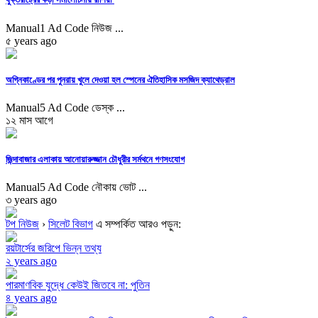
Manual1 Ad Code নিউজ ...
৫ years ago
অগ্নিকাণ্ডের পর পুনরায় খুলে দেওয়া হল স্পেনের ঐতিহাসিক মসজিদ ক্যাথেড্রাল
Manual5 Ad Code ডেস্ক ...
১২ মাস আগে
জিন্দাবাজার এলাকায় আনোয়ারুজ্জান চৌধুরীর সর্মথনে গণসংযোগ
Manual5 Ad Code নৌকায় ভোট ...
৩ years ago
টপ নিউজ
›
সিলেট বিভাগ
এ সম্পর্কিত আরও পড়ুন:
রয়টার্সের জরিপে ভিন্ন তথ্য
২ years ago
পারমাণবিক যুদ্ধে কেউই জিতবে না: পুতিন
৪ years ago