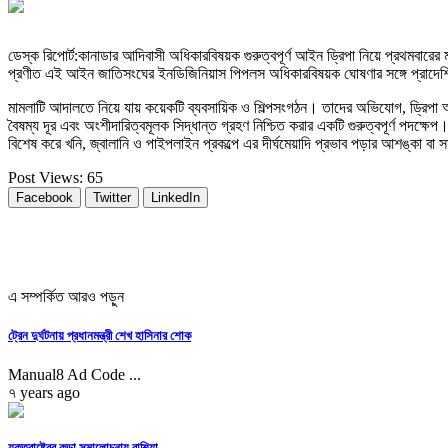
ডেস্ক রিপোর্ট:কানাডার আদিবাসী অধিকারবিষয়ক গুরুত্বপূর্ণ আইন ড্রিপা নিয়ে প্রথমবারের
প্রণীত এই আইন জাতিসংঘের ইনডিজিনিয়াস পিপলস অধিকারবিষয়ক ঘোষণার সঙ্গে প্রাদেশিক আ
মামলাটি আদালতে নিয়ে যায় কয়েকটি ব্যবসায়িক ও শিল্পসংগঠন। তাদের অভিযোগ, ড্রিপা
বৈষম্য দূর এবং অংশীদারিত্বমূলক সিদ্ধান্ত গ্রহণ নিশ্চিত করার একটি গুরুত্বপূর্ণ পদক্
বিশেষ করে খনি, জ্বালানি ও পাইপলাইন প্রকল্পে এর দীর্ঘমেয়াদি প্রভাব পড়ার আশঙ্কা
Post Views:
65
Facebook
Twitter
LinkedIn
এ সম্পর্কিত আরও পড়ুন
ট্রেন দুর্ঘটনায় প্রধানমন্ত্রী শেখ হাসিনার শোক
Manual8 Ad Code ...
৭ years ago
যুক্তরাষ্ট্রের কড়া সমালোচনায় রাশিয়া