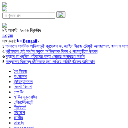
৮ই আগস্ট, ২০২৬ খ্রিস্টাব্দ
Login
সংস্করণ:
Bengali
▼
১
মানবতার দার্শনিক অভিযাত্রী প্রফেসর ড. জাহিদ সিরাজ চৌধুরী আত্মজাগরণ, জ্ঞান ও সামাজি
২
শ্রীমঙ্গলে সেন্ট মার্থাস স্কুলে অভিভাবক দিবস ও সাংস্কৃতিক উৎসব
৩
ফ্রান্সে চা শ্রমিক পরিবারের কন্যা সোমার অসাধারণ অর্জন
৪
অধ্যক্ষের বিরুদ্ধে জীবিতকে মৃত দেখিয়ে কমিটি গঠনের অভিযোগ
টপ নিউজ
বাংলাদেশ
ইন্টারন্যাশনাল
সিলেট বিভাগ
স্পোর্টস
মার্কিন যুক্তরাষ্ট্র
এন্টারটেইনমেন্ট
নিউইয়র্ক
ইউরোপ
জাতীয়
তারুণ্য
সময়ের প্রলাপ