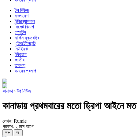
টপ নিউজ
বাংলাদেশ
ইন্টারন্যাশনাল
সিলেট বিভাগ
স্পোর্টস
মার্কিন যুক্তরাষ্ট্র
এন্টারটেইনমেন্ট
নিউইয়র্ক
ইউরোপ
জাতীয়
তারুণ্য
সময়ের প্রলাপ
কানাডা
›
টপ নিউজ
কানাডায় প্রথমবারের মতো ড্রিপা আইনে মত দি
লেখক: Rumie
প্রকাশ: ২ মাস আগে
অ+
অ-