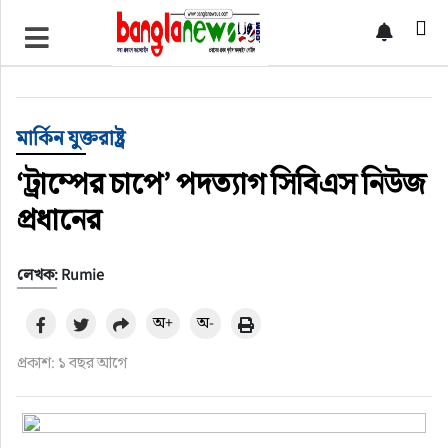
টপ নিউজ
বাংলাদেশ
মার্কিন যুক্তরাষ্ট্র
ইন্টারন্যাশনাল
‘ট্রাম্পের চাপে’ পদত্যাগ সিবিএস নিউজ
প্রধানের
সিলেট বিভাগ
লেখক: Rumie
স্পোর্টস
অ+
অ-
মার্কিন যুক্তরাষ্ট্র
প্রকাশ: ১ বছর আগে
এন্টারটেইনমেন্ট
নিউইয়র্ক