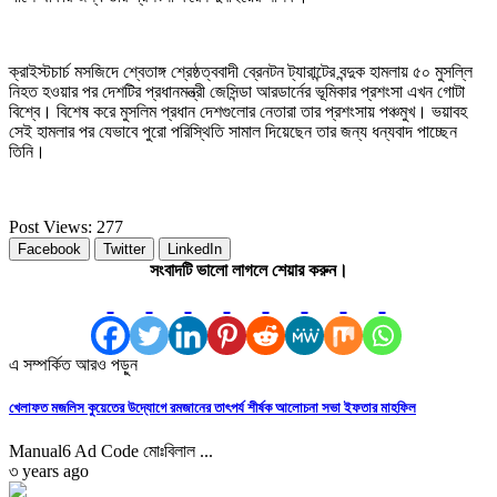
ক্রাইস্টচার্চ মসজিদে শ্বেতাঙ্গ শ্রেষ্ঠত্ববাদী ব্রেনটন ট্যারান্টের বন্দুক হামলায় ৫০ মুসল্লি
নিহত হওয়ার পর দেশটির প্রধানমন্ত্রী জেসিন্ডা আরডার্নের ভূমিকার প্রশংসা এখন গোটা
বিশ্বে। বিশেষ করে মুসলিম প্রধান দেশগুলোর নেতারা তার প্রশংসায় পঞ্চমুখ। ভয়াবহ
সেই হামলার পর যেভাবে পুরো পরিস্থিতি সামাল দিয়েছেন তার জন্য ধন্যবাদ পাচ্ছেন
তিনি।
Post Views:
277
Facebook
Twitter
LinkedIn
সংবাদটি ভালো লাগলে শেয়ার করুন।
এ সম্পর্কিত আরও পড়ুন
খেলাফত মজলিস কুয়েতের উদ্যোগে রমজানের তাৎপর্য শীর্ষক আলোচনা সভা ইফতার মাহফিল
Manual6 Ad Code মোঃবিলাল ...
৩ years ago