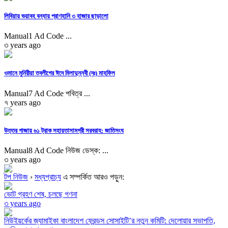
লিবিয়ায় ভয়াবহ বন্যায় প্রাণহানি ৩ হাজার ছাড়ালো
Manual1 Ad Code ...
৩ years ago
ওমানে মুনিরীয়া তবলীগের ঈদে মিলাদুন্নবী (দঃ) মাহফিল
Manual7 Ad Code পবিত্র ...
৭ years ago
উত্তর গাজায় ৬১ ট্রাক সহায়তাসামগ্রী সরবরাহ: জাতিসংঘ
Manual8 Ad Code নিউজ ডেস্ক: ...
৩ years ago
টপ নিউজ
›
মধ্যপ্রাচ্য
এ সম্পর্কিত আরও পড়ুন:
ভোট গ্রহণ শেষ, চলছে গণনা
৩ years ago
নিউইয়র্কের জ্যামাইকা বাংলাদেশ ফ্রেন্ডস সোসাইটি’র নতুন কমিটি: দেলোয়ার সভাপতি,