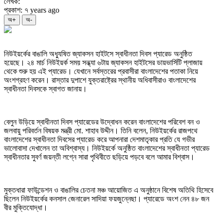
লেখক:
প্রকাশ: ৭ years ago
অ+
অ-
নিউইয়র্কের বাঙালি অধ্যুষিত জ্যাকসন হাইটসে স্বাধীনতা দিবস প্যারেড অনুষ্ঠিত
হয়েছে। ২৪ মার্চ নিউইয়র্ক সময় সন্ধ্যা ৬টায় জ্যাকসন হাইটসের ডায়ভার্সিটি প্লাজায়
থেকে শুরু হয় এই প্যারেড। যেখানে সর্বস্তরের প্রবাসীরা বাংলাদেশের পতাকা নিয়ে
অংশগ্রহণ করেন। রাস্তার দুপাশে যুক্তরাষ্ট্রের স্থানীয় অধিবাসীরাও বাংলাদেশের
স্বাধীনতা দিবসকে স্বাগত জানায়।
বেলুন উড়িয়ে স্বাধীনতা দিবস প্যারেডের উদ্বোধন করেন বাংলাদেশের পরিবেশ বন ও
জলবায়ু পরিবর্তন বিষয়ক মন্ত্রী মো. শাহাব উদ্দীন। তিনি বলেন, নিউইয়র্কের রাজপথে
বাংলাদেশের স্বাধীনতা দিবসের প্যারেড করে আপনারা দেশমাতৃকার প্রতি যে গভীর
ভালোবাসা দেখালেন তা অবিশ্বাস্য। নিউইয়র্কে অনুষ্ঠিত বাংলাদেশের স্বাধীনতা প্যারেড
স্বাধীনতার সুবর্ণ জয়ন্তী লগ্নে সারা পৃথিবীতে ছড়িয়ে পড়বে বলে আমার বিশ্বাস।
মুক্তধারা ফাউন্ডেশন ও বাঙালির চেতনা মঞ্চ আয়োজিত এ অনুষ্ঠানে বিশেষ অতিথি হিসেবে
ছিলেন নিউইয়র্কের কনসাল জেনারেল সাদিয়া ফয়জুন্নেছা। প্যারেডে অংশ নেন ৪৮ জন
বীর মুক্তিযোদ্ধা।