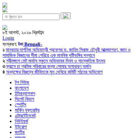
৮ই আগস্ট, ২০২৬ খ্রিস্টাব্দ
Login
সংস্করণ:
Bengali
▼
১
মানবতার দার্শনিক অভিযাত্রী প্রফেসর ড. জাহিদ সিরাজ চৌধুরী আত্মজাগরণ, জ্ঞান ও
সামাজিক বিজ্ঞানের সীমা পেরিয়ে এক মানবিক দৃষ্টিভঙ্গির সন্ধানে
২
শ্রীমঙ্গলে সেন্ট মার্থাস স্কুলে অভিভাবক দিবস ও সাংস্কৃতিক উৎসব
৩
ফ্রান্সে চা শ্রমিক পরিবারের কন্যা সোমার অসাধারণ অর্জন
৪
অধ্যক্ষের বিরুদ্ধে জীবিতকে মৃত দেখিয়ে কমিটি গঠনের অভিযোগ
টপ নিউজ
বাংলাদেশ
ইন্টারন্যাশনাল
সিলেট বিভাগ
স্পোর্টস
মার্কিন যুক্তরাষ্ট্র
এন্টারটেইনমেন্ট
নিউইয়র্ক
ইউরোপ
জাতীয়
তারুণ্য