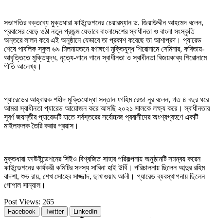
সভাপতির বক্তব্যে মুক্তধারা ফাউন্ডেশনের চেয়ারম্যান ড. জিয়াউদ্দীন আহমেদ বলেন,
প্রবাসের বেড়ে ওঠা নতুন প্রজন্ম যেভাবে বাংলাদেশের স্বাধীনতা ও বাংলা সংস্কৃতি
অন্তরে লালন করে এই অনুষ্ঠানে যেভাবে তা প্রকাশ করেছে তা আশাপ্রদ। প্যারেড
শেষে পাবলিক স্কুল ৬৯ মিলনায়তনে রণাঙ্গণে মুক্তিযুদ্ধ শিরোনামে সেমিনার, কবিতায়-
আবৃত্তিতে মুক্তিযুদ্ধ, নৃত্যে-গানে গানে স্বাধীনতা ও স্বাধীনতা বিজয়কাব্য শিরোনামে
গীতি আলেখ্য।
প্যারেডের আহ্বায়ক শহীদ মুক্তিযোদ্ধা সন্তান ফাহিম রেজা নূর বলেন, গত ৪ বছর ধরে
আমরা স্বাধীনতা প্যারেড আয়োজন করে আসছি ২০২১ সালকে লক্ষ্য করে। স্বাধীনতার
সুবর্ণ জয়ন্তীর প্যারেডটি যাতে সর্বস্তরের সর্বোচ্চজ প্রবাসীদের অংশ্রগ্রহণে একটি
মাইলফলক তৈরি করার প্রয়াস।
মুক্তধারা ফাউইন্ডেশনের সিইও বিশ্বজিত সাহার পরিকল্পনায় অনুষ্ঠানটি সমন্বয় করেন
ফাউন্ডেশনের কার্যকরী কমিটির সদস্য সাবিনা হাই উর্বি। পরিচালনায় ছিলেন আব্দুর রহিম
বাদশা, শুভ রায়, শেখ সোহেব সাজ্জাদ, ছাখাওয়াৎ আলী। প্যারেড ব্যবস্থাপনায় ছিলেন
গোপাল সান্যাল।
Post Views:
265
Facebook
Twitter
LinkedIn