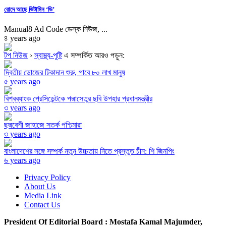
রোদে আছে ভিটামিন ‘ডি’
Manual8 Ad Code ডেস্ক নিউজ, ...
৪ years ago
টপ নিউজ
›
স্বাস্থ্য-পুষ্টি
এ সম্পর্কিত আরও পড়ুন:
দ্বিতীয় ডোজের টিকাদান শুরু, পাবে ৮০ লাখ মানুষ
৫ years ago
বিশ্বব্যাংক প্রেসিডেন্টকে পদ্মাসেতুর ছবি উপহার প্রধানমন্ত্রীর
৩ years ago
ছদ্মবেশী জাহাজে সতর্ক পশ্চিমারা
৩ years ago
বাংলাদেশের সঙ্গে সম্পর্ক নতুন উচ্চতায় নিতে প্রস্তুত চীন: শি জিনপিং
৬ years ago
Privacy Policy
About Us
Media Link
Contact Us
President Of Editorial Board :
Mostafa Kamal Majumder,