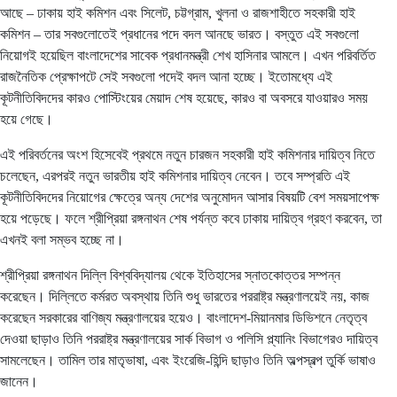
আছে – ঢাকায় হাই কমিশন এবং সিলেট, চট্টগ্রাম, খুলনা ও রাজশাহীতে সহকারী হাই
কমিশন – তার সবগুলোতেই প্রধানের পদে বদল আনছে ভারত। বস্তুত এই সবগুলো
নিয়োগই হয়েছিল বাংলাদেশের সাবেক প্রধানমন্ত্রী শেখ হাসিনার আমলে। এখন পরিবর্তিত
রাজনৈতিক প্রেক্ষাপটে সেই সবগুলো পদেই বদল আনা হচ্ছে। ইতোমধ্যে এই
কূটনীতিবিদদের কারও পোস্টিংয়ের মেয়াদ শেষ হয়েছে, কারও বা অবসরে যাওয়ারও সময়
হয়ে গেছে।
এই পরিবর্তনের অংশ হিসেবেই প্রথমে নতুন চারজন সহকারী হাই কমিশনার দায়িত্ব নিতে
চলেছেন, এরপরই নতুন ভারতীয় হাই কমিশনার দায়িত্ব নেবেন। তবে সম্প্রতি এই
কূটনীতিবিদদের নিয়োগের ক্ষেত্রে অন্য দেশের অনুমোদন আসার বিষয়টি বেশ সময়সাপেক্ষ
হয়ে পড়েছে। ফলে শ্রীপ্রিয়া রঙ্গনাথন শেষ পর্যন্ত কবে ঢাকায় দায়িত্ব গ্রহণ করবেন, তা
এখনই বলা সম্ভব হচ্ছে না।
শ্রীপ্রিয়া রঙ্গনাথন দিল্লি বিশ্ববিদ্যালয় থেকে ইতিহাসের স্নাতকোত্তর সম্পন্ন
করেছেন। দিল্লিতে কর্মরত অবস্থায় তিনি শুধু ভারতের পররাষ্ট্র মন্ত্রণালয়েই নয়, কাজ
করেছেন সরকারের বাণিজ্য মন্ত্রণালয়ের হয়েও। বাংলাদেশ-মিয়ানমার ডিভিশনে নেতৃত্ব
দেওয়া ছাড়াও তিনি পররাষ্ট্র মন্ত্রণালয়ের সার্ক বিভাগ ও পলিসি প্ল্যানিং বিভাগেরও দায়িত্ব
সামলেছেন। তামিল তার মাতৃভাষা, এবং ইংরেজি-হিন্দি ছাড়াও তিনি অল্পস্বল্প তুর্কি ভাষাও
জানেন।