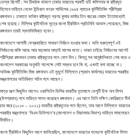
ডেস্ক রিপোর্ট :
সব ঠিকঠাক থাকলে ঢাকায় ভারতের পরবর্তী হাই কমিশনার বা রাষ্ট্রদূত
হিসেবে দায়িত্ব নেবেন ইন্ডিয়ান ফরেন সার্ভিসের ১৯৯৪ ব্যাচের কূটনীতিবিদ শ্রীপ্রিয়া
রঙ্গনাথন। ঢাকাতে বর্তমান রাষ্ট্রদূত প্রণয় কুমার ভার্মার তিন বছরের মেয়াদ ইতোমধ্যেই
শেষ হয়েছে। দিল্লির কূটনৈতিক সূত্রে বাংলা ট্রিবিউন প্রতিনিধি আভাস পেয়েছেন, মিজ
রঙ্গনাথন তারই স্থলাভিষিক্ত হবেন।
বাংলাদেশে আগামী ফেব্রুয়ারিতে সাধারণ নির্বাচন হওয়ার কথা। অতি গুরুত্বপূর্ণ ওই
নির্বাচনের বাকি আছে আর বড়জোর আড়াই মাসের মতো। ভারত চাইছে নির্বাচনের আগেই
শ্রীপ্রিয়া রঙ্গনাথন ঢাকায় রাষ্ট্রদূতের পদে যোগ দিন। কিন্তু সব আনুষ্ঠানিকতা শেষ করে ও
বাংলাদেশ সরকারের অনুমতি সাপেক্ষে সেটা সম্ভব হবে কি না, এখনই বলা যাচ্ছে না।
অভিজ্ঞ কূটনীতিবিদ মিজ রঙ্গনাথন এই মুহূর্তে দিল্লিতে (প্রধান কার্যালয়) ভারতের পররাষ্ট্র
মন্ত্রণালয়ের অতিরিক্ত সচিব পদে আছেন।
মাত্র অল্প কিছুদিন আগেও ওয়াশিংটন ডিসির ভারতীয় দূতাবাসে ডেপুটি চিফ অব মিশন
(উপপ্রধান) পদে দায়িত্ব পালন করেছেন রঙ্গনাথন। এর আগে তিনি দক্ষিণ কোরিয়াতে দীর্ঘ
চার বছর (২০১৮ – ২০২২) ভারতীয় রাষ্ট্রদূতের পদে ছিলেন, তার আগে দিল্লিতে ভারতের
পররাষ্ট্র মন্ত্রণালয়ে ‘বিএম ডিভিশনে’র (বাংলাদেশ ও মিয়ানমার বিভাগ) দায়িত্ব সামলেছেন
দীর্ঘদিন।
বাংলা ট্রিবিউন কিছুদিন আগে জানিয়েছিল, বাংলাদেশে ভারতের যতগুলো কূটনৈতিক মিশন