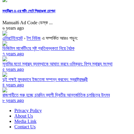
ম্যাট্রিক্স-৪-এর শুটিং সেটে প্রিয়াঙ্কা চোপড়া
Manual6 Ad Code ডেস্ক ...
৬ years ago
এন্টারটেইনমেন্ট
›
টপ নিউজ
এ সম্পর্কিত আরও পড়ুন:
ডিজিটাল মার্কেটিংয়ে সৃষ্ট প্রতিবন্ধকতা নিয়ে বৈঠক
৭ years ago
সুনামির মতো স্বাস্থ্য ব্যবস্থাকে আঘাত করবে ওমিক্রন: বিশ্ব স্বাস্থ্য সংস্থা
৫ years ago
দুই পক্ষই সুন্দরভাবে ইজতেমা সম্পন্ন করবেন: স্বরাষ্ট্রমন্ত্রী
৪ years ago
রাজশাহীতে শুরু হচ্ছে চারদিন ব্যাপী দ্বিতীয় আন্তর্জাতিক চলচ্চিত্র উৎসব
৮ years ago
Privacy Policy
About Us
Media Link
Contact Us