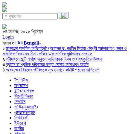
৮ই আগস্ট, ২০২৬ খ্রিস্টাব্দ
Login
সংস্করণ:
Bengali
▼
১
মানবতার দার্শনিক অভিযাত্রী প্রফেসর ড. জাহিদ সিরাজ চৌধুরী আত্মজাগরণ, জ্ঞান ও
সামাজিক বিজ্ঞানের সীমা পেরিয়ে এক মানবিক দৃষ্টিভঙ্গির সন্ধানে
২
শ্রীমঙ্গলে সেন্ট মার্থাস স্কুলে অভিভাবক দিবস ও সাংস্কৃতিক উৎসব
৩
ফ্রান্সে চা শ্রমিক পরিবারের কন্যা সোমার অসাধারণ অর্জন
৪
অধ্যক্ষের বিরুদ্ধে জীবিতকে মৃত দেখিয়ে কমিটি গঠনের অভিযোগ
টপ নিউজ
বাংলাদেশ
ইন্টারন্যাশনাল
সিলেট বিভাগ
স্পোর্টস
মার্কিন যুক্তরাষ্ট্র
এন্টারটেইনমেন্ট
নিউইয়র্ক
ইউরোপ
জাতীয়
তারুণ্য