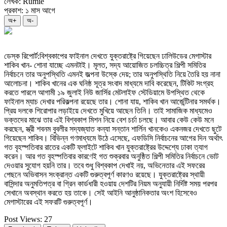
লেখক: Rumie
প্রকাশ: ১ মাস আগে
অ+
অ-
ডেস্ক রিপোর্ট:বিশ্বকাপের ফাইনাল দেখতে যুক্তরাষ্ট্রে গিয়েছেন ঢালিউডের মেগাস্টার
শাকিব খান- শোনা যাচ্ছে এমনটাই। মূলত, সদ্য আয়োজিত চলচ্চিত্র শিল্পী সমিতির
নির্বাচনে তার অনুপস্থিতি এমনই জল্পনা উস্কে দেয়; তার অনুপস্থিতি নিয়ে তৈরি হয় নানা
আলোচনা। শাকিব খানের এক ঘনিষ্ঠ সূত্র সংবাদ মাধ্যমে দাবি করেছেন, টিকিট সংগ্রহ
করতে পারলে আগামী ১৯ জুলাই নিউ জার্সির মেটলাইফ স্টেডিয়ামে উপস্থিত থেকে
ফাইনাল ম্যাচ দেখার পরিকল্পনা রয়েছে তার। শোনা যায়, শাকিব খান আর্জেন্টিনার সমর্থক।
প্রিয় দলকে শিরোপার লড়াইয়ে দেখতে মুখিয়ে আছেন তিনি। তাই সামাজিক মাধ্যমেও
ভক্তদের মাঝে তার এই বিশ্বকাপ মিশন নিয়ে বেশ চর্চা চলছে। আবার কেউ কেউ মনে
করছেন, স্ত্রী শবনম বুবলীর সদ্যজ্যাত কন্যা সন্তান শার্লিন খানকেও একনজর দেখতে ছুটে
গিয়েছেন শাকিব। বিভিন্ন গণমাধ্যমে উঠে এসেছে, এফডিসি নির্বাচনের আগের দিন অর্থাৎ
গত বৃহস্পতিবার রাতের একটি ফ্লাইটে শাকিব খান যুক্তরাষ্ট্রের উদ্দেশ্যে ঢাকা ত্যাগ
করেন। আর গত বৃহস্পতিবার কারণেই গত শুক্রবার অনুষ্ঠিত শিল্পী সমিতির নির্বাচনে ভোট
দেওয়ার সুযোগ হয়নি তার। তবে শুধু বিশ্বকাপ দেখাই নয়, অভিনেতার এই সফরের
পেছনে অভিবাসন সংক্রান্ত একটি গুরুত্বপূর্ণ কারণও রয়েছে। যুক্তরাষ্ট্রের স্থায়ী
বাসিন্দার অনুমতিপত্র বা গ্রিন কার্ডধারী হওয়ায় দেশটির নিয়ম অনুযায়ী নির্দিষ্ট সময় পরপর
সেখানে অবস্থান করতে হয় তাকে। সেই আইনি আনুষ্ঠানিকতার অংশ হিসেবেও
মেগাস্টারের এই সফরটি গুরুত্বপূর্ণ।
Post Views:
27