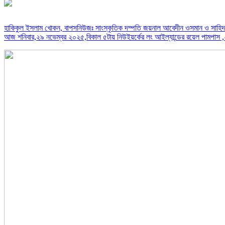
হাকিকুল ইসলাম খোকন, বাপসনিউজঃ সাংস্কৃতিক দম্পতি জয়নাল আবেদীন ওসমান ও সাহিদা ম
আজ শনিবার,২৯ নভেম্বর ২০২৫,বিকাল ৫টায় নিউইয়র্কের লং আইল্যান্ডের রয়েল পামপাস ,