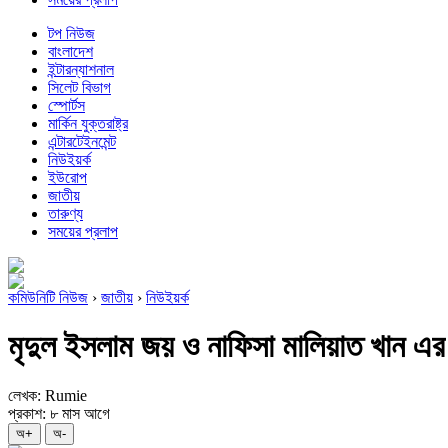
টপ নিউজ
বাংলাদেশ
ইন্টারন্যাশনাল
সিলেট বিভাগ
স্পোর্টস
মার্কিন যুক্তরাষ্ট্র
এন্টারটেইনমেন্ট
নিউইয়র্ক
ইউরোপ
জাতীয়
তারুণ্য
সময়ের প্রলাপ
কমিউনিটি নিউজ
›
জাতীয়
›
নিউইয়র্ক
মৃদুল ইসলাম জয় ও নাফিসা মালিয়াত খান এর 
লেখক: Rumie
প্রকাশ: ৮ মাস আগে
অ+
অ-