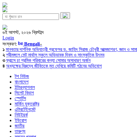
৬ই আগস্ট, ২০২৬ খ্রিস্টাব্দ
Login
সংস্করণ:
Bengali
▼
১
মানবতার দার্শনিক অভিযাত্রী প্রফেসর ড. জাহিদ সিরাজ চৌধুরী আত্মজাগরণ, জ্ঞান ও সামাজি
২
শ্রীমঙ্গলে সেন্ট মার্থাস স্কুলে অভিভাবক দিবস ও সাংস্কৃতিক উৎসব
৩
ফ্রান্সে চা শ্রমিক পরিবারের কন্যা সোমার অসাধারণ অর্জন
৪
অধ্যক্ষের বিরুদ্ধে জীবিতকে মৃত দেখিয়ে কমিটি গঠনের অভিযোগ
টপ নিউজ
বাংলাদেশ
ইন্টারন্যাশনাল
সিলেট বিভাগ
স্পোর্টস
মার্কিন যুক্তরাষ্ট্র
এন্টারটেইনমেন্ট
নিউইয়র্ক
ইউরোপ
জাতীয়
তারুণ্য
সময়ের প্রলাপ