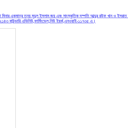
িনার একমাত্র তনয় মৃদুল ইসলাম জয় এবং সাংস্কৃতিক দম্পতি আব্দুর রউফ খান ও ইসরাত জাহ
২১৪৩ বাউন্ডারি এভিনিউ,ফার্মিংডেল,নিউ ইয়র্ক,এনওয়াই-১১৭৩৫ এ।