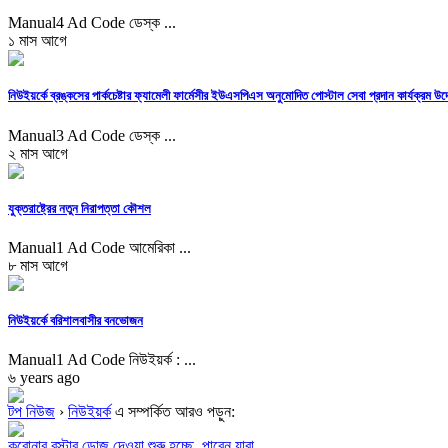
Manual4 Ad Code ডেস্ক ...
১ মাস আগে
নিউইয়র্কে ব্রঙ্কসের পার্কচেষ্টার ফ্যামেলী ফার্মেসীর ইউএসপিএস অনুমোদিত পোস্টাল সেবা প্রদান কার্যক্রম
Manual3 Ad Code ডেস্ক ...
২ মাস আগে
যুক্তরাষ্ট্রের নতুন নিরাপত্তা কৌশল
Manual1 Ad Code আমেরিকা ...
৮ মাস আগে
নিউইয়র্কে বরিশালবাসীর বনভোজন
Manual1 Ad Code নিউইয়র্ক : ...
৬ years ago
টপ নিউজ
›
নিউইয়র্ক
এ সম্পর্কিত আরও পড়ুন:
করোনার বুস্টার ডোজ দেওয়া শুরু হচ্ছে, পাবেন যারা