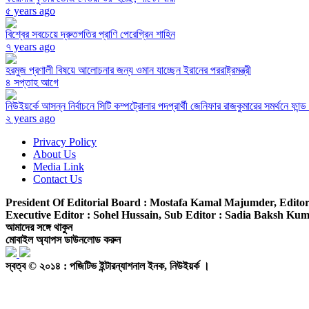
৫ years ago
বিশ্বের সবচেয়ে দ্রুতগতির প্রাণি পেরেগ্রিন শাহিন
৭ years ago
হরমুজ প্রণালী বিষয়ে আলোচনার জন্য ওমান যাচ্ছেন ইরানের পররাষ্ট্রমন্ত্রী
৪ সপ্তাহ আগে
নিউইয়র্কে আসন্ন নির্বাচনে সিটি কম্পট্রোলার পদপ্রার্থী জেনিফার রাজকুমারের সমর্থনে ফান্
২ years ago
Privacy Policy
About Us
Media Link
Contact Us
President Of Editorial Board :
Mostafa Kamal Majumder,
Editor
Executive Editor :
Sohel Hussain,
Sub Editor :
Sadia Baksh Kumk
আমাদের সঙ্গে থাকুন
মোবাইল অ্যাপস ডাউনলোড করুন
স্বত্ব © ২০১৪ : পজিটিভ ইন্টারন্যাশনাল ইনক, নিউইয়র্ক ।