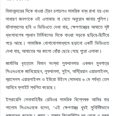
বিমানবন্দরের দিকে যাওয়া ট্রেন চলাচলও সাময়িক বন্ধ রাখা হয় এবং 
সাধারণ জনগণকে ওই এলাকায় না যেতে অনুরোধ জানায় পুলিশ। 
ঘটনাস্থলের ছবি ও ভিডিওতে দেখা যায়, ক্ষেপণাস্ত্রের আঘাতে সৃষ্ট 
ধ্বংসাবশেষ প্রধান টার্মিনালের দিকে যাওয়া সড়কে ছড়িয়ে-ছিটিয়ে 
পড়ে আছে। সামাজিক যোগাযোগমাধ্যমে ছড়ানো একটি ভিডিওতে 
দেখা যায়, আঘাতের পর কালো ধোঁয়া ছেয়ে গেছে পুরো এলাকা।
জার্মানির বৃহত্তম বিমান সংস্থা লুফথানসার একজন মুখপাত্র 
সিএনএনকে জানিয়েছেন, লুফথানসা, সুইস, অস্ট্রিয়ান এয়ারলাইনস, 
ব্রাসেলস এয়ারলাইনস ও ইউরো উইংস সোমবার ৬ মে পর্যন্ত তেল 
আবিবে ফ্লাইট স্থগিত করেছে।
ইসরায়েলি সেনাবাহিনীর রেডিওর সামরিক বিশ্লেষক আমির বার 
শালোম সিএনএনকে বলেন, ‘এই ক্ষেপণাস্ত্র খুবই সুনির্দিষ্টভাবে 
লক্ষ্যভেদ করেছে। প্রায় ২ হাজার কিলোমিটার দূর থেকে এ রকম 