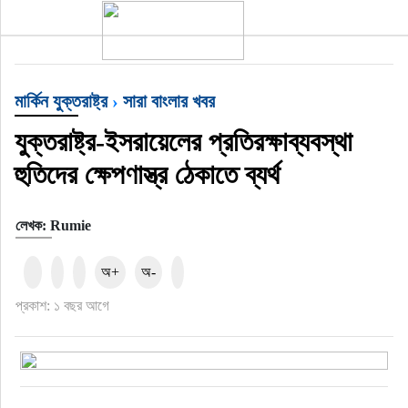
টপ নিউজ
মার্কিন যুক্তরাষ্ট্র
›
সারা বাংলার খবর
বাংলাদেশ
যুক্তরাষ্ট্র-ইসরায়েলের প্রতিরক্ষাব্যবস্থা
ইন্টারন্যাশনাল
হুতিদের ক্ষেপণাস্ত্র ঠেকাতে ব্যর্থ
সিলেট বিভাগ
লেখক: Rumie
স্পোর্টস
অ+
অ-
মার্কিন যুক্তরাষ্ট্র
প্রকাশ: ১ বছর আগে
এন্টারটেইনমেন্ট
নিউইয়র্ক