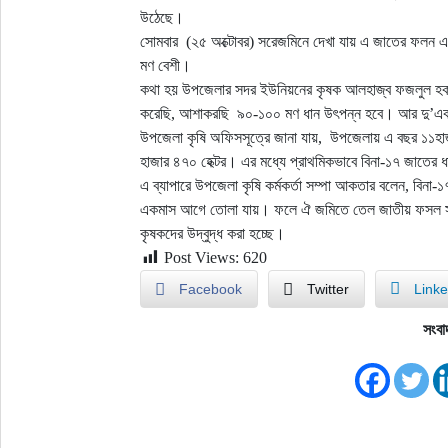
উঠেছে।
সোমবার (২৫ অক্টোবর) সরেজমিনে দেখা যায় এ জাতের ফলন 
মণ বেশী।
কথা হয় উপজেলার সদর ইউনিয়নের কৃষক আলহাজ্ব ফজলুল হক ম
করেছি, আশাকরছি ৯০-১০০ মণ ধান উৎপন্ন হবে। আর দু’এক
উপজেলা কৃষি অফিসসূত্রে জানা যায়, উপজেলায় এ বছর ১১হাজা
হাজার ৪৭০ হেক্টর। এর মধ্যে প্রাথমিকভাবে বিনা-১৭ জাতের ধ
এ ব্যাপারে উপজেলা কৃষি কর্মকর্তা সম্পা আকতার বলেন, বিন
একমাস আগে তোলা যায়। ফলে ঐ জমিতে তেল জাতীয় ফসল সরিষা,
কৃষকদের উদ্বুদ্ধ করা হচ্ছে।
Post Views:
620
Facebook
Twitter
Linke
সংবা