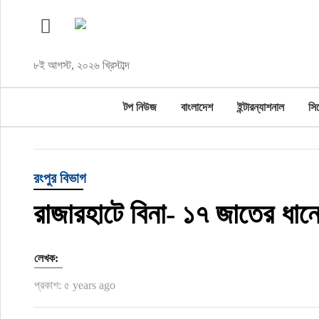
টপ নিউজ
৮ই আগস্ট, ২০২৬ খ্রিস্টাব্দ
বাংলাদেশ
টপ নিউজ
বাংলাদেশ
ইন্টারন্যাশনাল
সি
ইন্টারন্যাশনাল
সিলেট বিভাগ
রংপুর বিভাগ
স্পোর্টস
রাজারহাটে বিনা- ১৭ জাতের ধান
মার্কিন যুক্তরাষ্ট্র
লেখক:
এন্টারটেইনমেন্ট
প্রকাশ: ৫ years ago
নিউইয়র্ক