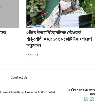
কলেজ
৫জি’র উপযোগি ট্রান্সমিশন নেটওয়ার্ক
শক্তিশালী করতে ১০৫৯ কোটি টাকার প্রকল্প
অনুমোদন
৪ years ago
Contact Us
মোবাইল অ্যাপস ডাউনলোড
ul Islam Chowdhury,
Executive Editor :
Sohel
করুন