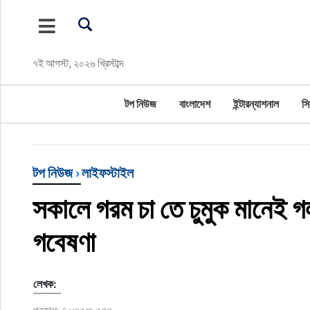
টপ নিউজ
৭ই আগস্ট, ২০২৬ খ্রিস্টাব্দ
বাংলাদেশ
টপ নিউজ
বাংলাদেশ
ইন্টারন্যাশনাল
সি
ইন্টারন্যাশনাল
সিলেট বিভাগ
টপ নিউজ
›
লাইফস্টাইল
স্পোর্টস
সকালে গরম চা তে চুমুক মানেই গলা
মার্কিন যুক্তরাষ্ট্র
গবেষণা
এন্টারটেইনমেন্ট
লেখক:
নিউইয়র্ক