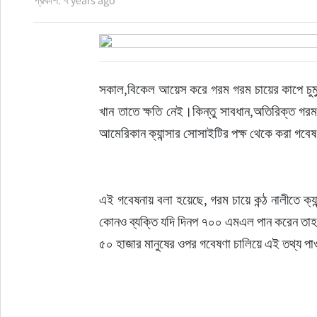
প্রকাশ: ৭ years ago
ইউরোপ
জাতীয়
সকাল,বিকেল আয়েস করে গরম গরম চায়ের কাপে চুমু
তারুণ্য
খান তাতে ক্ষতি নেই।কিন্তু সাবধান,অতিরিক্ত গরম
আমেরিকান ক্যান্সার সোসাইটির পক্ষ থেকে করা গ
সময়ের প্রলাপ
এই গবেষনায় বলা হয়েছে, গরম চায়ে কন্ঠ নালীতে ক্য
কোনও ব্যক্তি যদি দিনপ ৭০০ এমএল পান করেন তাহলে 
৫০ হাজার মানুষের ওপর গবেষণা চালিয়ে এই তথ্য প