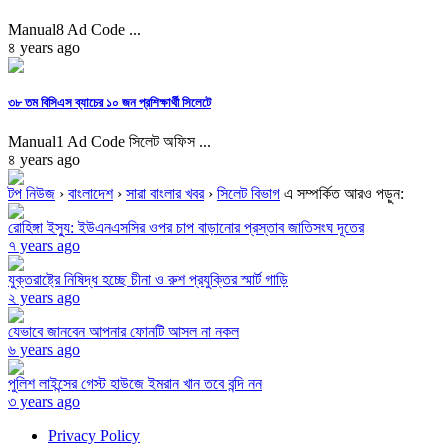
Manual8 Ad Code ...
৪ years ago
৩৮ তম বিসিএস ব্যাচের ১০ জন প্রশিক্ষার্থী সিলেটে
Manual1 Ad Code সিলেট অফিস ...
৪ years ago
টপ নিউজ
›
বাংলাদেশ
›
সারা বাংলার খবর
›
সিলেট বিভাগ
এ সম্পর্কিত আরও পড়ুন:
রোহিঙ্গা ইস্যু: ইউএনএসসির ওপর চাপ বাড়ানোর প্রস্তাব জাতিসংঘ দূতের
৭ years ago
যুক্তরাষ্ট্রে নিষিদ্ধ হচ্ছে চীনা ও রুশ প্রযুক্তির স্মার্ট গাড়ি
২ years ago
যেভাবে জানবেন আপনার ফোনটি আসল না নকল
৬ years ago
পুলিশ লাইন্সের গেস্ট হাউজে ইমরান খান তবে বন্দি নন
৩ years ago
Privacy Policy