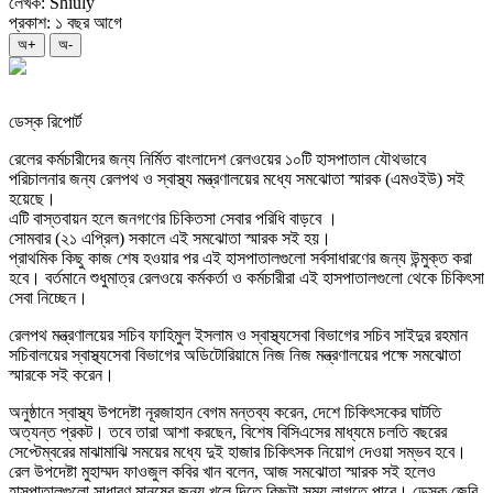
লেখক: Shiuly
প্রকাশ: ১ বছর আগে
অ+
অ-
ডেস্ক রিপোর্ট
রেলের কর্মচারীদের জন্য নির্মিত বাংলাদেশ রেলওয়ের ১০টি হাসপাতাল যৌথভাবে
পরিচালনার জন্য রেলপথ ও স্বাস্থ্য মন্ত্রণালয়ের মধ্যে সমঝোতা স্মারক (এমওইউ) সই
হয়েছে।
এটি বাস্তবায়ন হলে জনগণের চিকিতসা সেবার পরিধি বাড়বে ।
সোমবার (২১ এপ্রিল) সকালে এই সমঝোতা স্মারক সই হয়।
প্রাথমিক কিছু কাজ শেষ হওয়ার পর এই হাসপাতালগুলো সর্বসাধারণের জন্য উন্মুক্ত করা
হবে। বর্তমানে শুধুমাত্র রেলওয়ে কর্মকর্তা ও কর্মচারীরা এই হাসপাতালগুলো থেকে চিকিৎসা
সেবা নিচ্ছেন।
রেলপথ মন্ত্রণালয়ের সচিব ফাহিমুল ইসলাম ও স্বাস্থ্যসেবা বিভাগের সচিব সাইদুর রহমান
সচিবালয়ের স্বাস্থ্যসেবা বিভাগের অডিটোরিয়ামে নিজ নিজ মন্ত্রণালয়ের পক্ষে সমঝোতা
স্মারকে সই করেন।
অনুষ্ঠানে স্বাস্থ্য উপদেষ্টা নূরজাহান বেগম মন্তব্য করেন, দেশে চিকিৎসকের ঘাটতি
অত্যন্ত প্রকট। তবে তারা আশা করছেন, বিশেষ বিসিএসের মাধ্যমে চলতি বছরের
সেপ্টেম্বরের মাঝামাঝি সময়ের মধ্যে দুই হাজার চিকিৎসক নিয়োগ দেওয়া সম্ভব হবে।
রেল উপদেষ্টা মুহাম্মদ ফাওজুল কবির খান বলেন, আজ সমঝোতা স্মারক সই হলেও
হাসপাতালগুলো সাধারণ মানুষের জন্য খুলে দিতে কিছুটা সময় লাগতে পারে। ডেস্ক জেবি