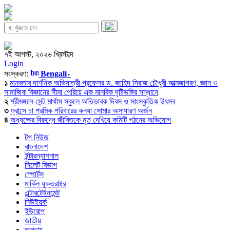
৭ই আগস্ট, ২০২৬ খ্রিস্টাব্দ
Login
সংস্করণ:
Bengali
▼
১
মানবতার দার্শনিক অভিযাত্রী প্রফেসর ড. জাহিদ সিরাজ চৌধুরী আত্মজাগরণ, জ্ঞান ও
সামাজিক বিজ্ঞানের সীমা পেরিয়ে এক মানবিক দৃষ্টিভঙ্গির সন্ধানে
২
শ্রীমঙ্গলে সেন্ট মার্থাস স্কুলে অভিভাবক দিবস ও সাংস্কৃতিক উৎসব
৩
ফ্রান্সে চা শ্রমিক পরিবারের কন্যা সোমার অসাধারণ অর্জন
৪
অধ্যক্ষের বিরুদ্ধে জীবিতকে মৃত দেখিয়ে কমিটি গঠনের অভিযোগ
টপ নিউজ
বাংলাদেশ
ইন্টারন্যাশনাল
সিলেট বিভাগ
স্পোর্টস
মার্কিন যুক্তরাষ্ট্র
এন্টারটেইনমেন্ট
নিউইয়র্ক
ইউরোপ
জাতীয়
তারুণ্য