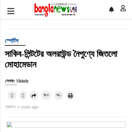
টপ নিউজ
বাংলাদেশ
স্পোর্টস
ইন্টারন্যাশনাল
সাকিব-লিন্টটের অলরাউন্ড নৈপুণ্যে জিতলো
মোহামেডান
সিলেট বিভাগ
লেখক: Shiuly
স্পোর্টস
অ+
অ-
মার্কিন যুক্তরাষ্ট্র
প্রকাশ: ৩ years ago
এন্টারটেইনমেন্ট
নিউইয়র্ক