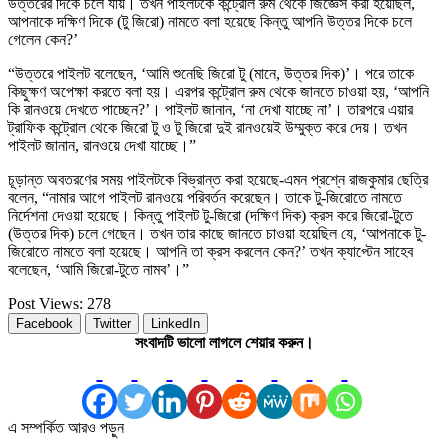
উত্তরের দিকে চলে যায়। তখন পাইলটকে কন্ট্রোল রুম থেকে জিজ্ঞেস করা হয়েছিল,
আপনাকে দক্ষিণ দিকে (টু জিরো) নামতে বলা হয়েছে কিন্তু আপনি উত্তর দিকে চলে
গেলেন কেন?’
“উত্তরে পাইলট বলেছেন, ‘আমি শুনেছি জিরো টু (মানে, উত্তর দিক)’। পরে তাকে
কিছুক্ষণ অপেক্ষা করতে বলা হয়। এরপর কন্ট্রোল রুম থেকে জানতে চাওয়া হয়, ‘আপনি
কি রানওয়ে দেখতে পাচ্ছেন?’। পাইলট জানান, ‘না দেখা যাচ্ছে না’। তারপরে এয়ার
ট্রাফিক কন্ট্রোল থেকে জিরো টু ও টু জিরো দুই রানওয়েই উম্মুক্ত করে দেয়। তখন
পাইলট জানান, রানওয়ে দেখা যাচ্ছে।”
চূড়ান্ত অবতরণের সময় পাইলটকে বিভ্রান্ত করা হয়েছে-এমন প্রশ্নে রাজকুমার ছেত্রি
বলেন, “নামার আগে পাইলট রানওয়ে পরিবর্তন করেছেন। তাকে টু-জিরোতে নামতে
নির্দেশনা দেওয়া হয়েছে। কিন্তু পাইলট টু-জিরো (দক্ষিণ দিক) ক্রস করে জিরো-টুতে
(উত্তর দিক) চলে গেছেন। তখন তার কাছে জানতে চাওয়া হয়েছিল যে, ‘আপনাকে টু-
জিরোতে নামতে বলা হয়েছে। আপনি তা ক্রস করলেন কেন?’ তখন ক্যাপ্টেন সাহেব
বলেছেন, ‘আমি জিরো-টুতে নামব’।”
Post Views:
278
Facebook
Twitter
LinkedIn
সংবাদটি ভালো লাগলে শেয়ার করুন।
এ সম্পর্কিত আরও পড়ুন