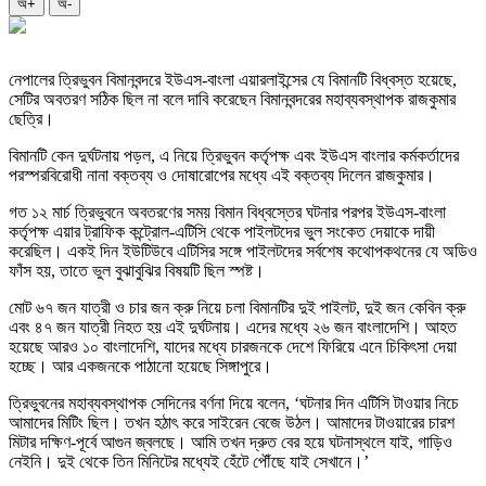
অ+
অ-
নেপালের ত্রিভুবন বিমানবন্দরে ইউএস-বাংলা এয়ারলাইন্সের যে বিমানটি বিধ্বস্ত হয়েছে,
সেটির অবতরণ সঠিক ছিল না বলে দাবি করেছেন বিমানবন্দরের মহাব্যবস্থাপক রাজকুমার
ছেত্রি।
বিমানটি কেন দুর্ঘটনায় পড়ল, এ নিয়ে ত্রিভুবন কর্তৃপক্ষ এবং ইউএস বাংলার কর্মকর্তাদের
পরস্পরবিরোধী নানা বক্তব্য ও দোষারোপের মধ্যে এই বক্তব্য দিলেন রাজকুমার।
গত ১২ মার্চ ত্রিভুবনে অবতরণের সময় বিমান বিধ্বস্তের ঘটনার পরপর ইউএস-বাংলা
কর্তৃপক্ষ এয়ার ট্রাফিক কন্ট্রোল-এটিসি থেকে পাইলটদের ভুল সংকেত দেয়াকে দায়ী
করেছিল। একই দিন ইউটিউবে এটিসির সঙ্গে পাইলটদের সর্বশেষ কথোপকথনের যে অডিও
ফাঁস হয়, তাতে ভুল বুঝাবুঝির বিষয়টি ছিল স্পষ্ট।
মোট ৬৭ জন যাত্রী ও চার জন ক্রু নিয়ে চলা বিমানটির দুই পাইলট, দুই জন কেবিন ক্রু
এবং ৪৭ জন যাত্রী নিহত হয় এই দুর্ঘটনায়। এদের মধ্যে ২৬ জন বাংলাদেশি। আহত
হয়েছে আরও ১০ বাংলাদেশি, যাদের মধ্যে চারজনকে দেশে ফিরিয়ে এনে চিকিৎসা দেয়া
হচ্ছে। আর একজনকে পাঠানো হয়েছে সিঙ্গাপুরে।
ত্রিভুবনের মহাব্যবস্থাপক সেদিনের বর্ণনা দিয়ে বলেন, ‘ঘটনার দিন এটিসি টাওয়ার নিচে
আমাদের মিটিং ছিল। তখন হঠাৎ করে সাইরেন বেজে উঠল। আমাদের টাওয়ারের চারশ
মিটার দক্ষিণ-পূর্বে আগুন জ্বলছে। আমি তখন দ্রুত বের হয়ে ঘটনাস্থলে যাই, গাড়িও
নেইনি। দুই থেকে তিন মিনিটের মধ্যেই হেঁটে পৌঁছে যাই সেখানে।’