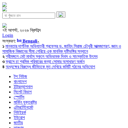
৭ই আগস্ট, ২০২৬ খ্রিস্টাব্দ
Login
সংস্করণ:
Bengali
▼
১
মানবতার দার্শনিক অভিযাত্রী প্রফেসর ড. জাহিদ সিরাজ চৌধুরী আত্মজাগরণ, জ্ঞান ও
সামাজিক বিজ্ঞানের সীমা পেরিয়ে এক মানবিক দৃষ্টিভঙ্গির সন্ধানে
২
শ্রীমঙ্গলে সেন্ট মার্থাস স্কুলে অভিভাবক দিবস ও সাংস্কৃতিক উৎসব
৩
ফ্রান্সে চা শ্রমিক পরিবারের কন্যা সোমার অসাধারণ অর্জন
৪
অধ্যক্ষের বিরুদ্ধে জীবিতকে মৃত দেখিয়ে কমিটি গঠনের অভিযোগ
টপ নিউজ
বাংলাদেশ
ইন্টারন্যাশনাল
সিলেট বিভাগ
স্পোর্টস
মার্কিন যুক্তরাষ্ট্র
এন্টারটেইনমেন্ট
নিউইয়র্ক
ইউরোপ
জাতীয়
তারুণ্য