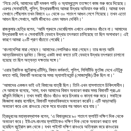
‘গিয়ে দেখি, আমাদের দুটি দমকল গাড়ি ও অ্যাম্বুলেন্স ততক্ষণে কাজ শুরু করে দিয়েছে।
এরপর সেনাবাহিনী, পুলিশ, উদ্ধারকর্মীসহ আমরা উদ্ধার অভিযান শুরু করি। আমরা যখন
সেখানে পৌঁছলাম তখন বিমানে ২০ থেকে ৩০ শতাংশ আগুন লেগে গিয়েছে। তখন এতো
আগুন ছিল সেখানে, আমি জীবনেও এমন আগুন দেখিনি।’
রাজকুমার ছেত্রি বলেন, ‘আমি প্রথমে ভেবেছিলাম এখানে একজনও বাঁচবে না। আমাদের
উদ্ধারকারী দল ও সেনাবাহিনী যেভাবে উদ্ধার তৎপরতা চালিয়েছে তা ছিল অসাধারণ। এই
কারণে আমরা ২০টি প্রাণ বাঁচাতে পেরেছি।’
‘বাংলাদেশিরা মারা গেছেন। আমাদের নেপালিরাও মারা গেছেন। তার জন্য আমি
আন্তরিকভাবে দুঃখিত। কিন্তু একটা কথা বলতে চাই যেভাবে উদ্ধার তৎপরতা চালানো
হয়েছে তা ছিল অত্যন্ত দক্ষতার সঙ্গে।’
‘এয়ার ট্রাফিক কন্ট্রোল(এটিসি), বিমান কর্মকর্তা, পুলিশ, সিসিটিভি ফুটেজ দেখে এইটুকু
বলতে পারি, বিমানটি অবতরণের সময় অ্যালাইনমেন্ট (সোজাসুজি) ঠিক ছিল না।’
‘আমাদের একজন ভাই ওই বিমানের যাত্রী ছিল। তিনি এখন হাসপাতালে চিকিৎসাধীন।
সে আমাকে বলেছে, ‘দাদা, যখন আমাদের বিমান অবতরণ করার সময় বিমানটি প্রচণ্ড
ঝাঁকুনি দিচ্ছিল। তখন সবাই বাঁচাও বাঁচাও করে চিৎকার ও কান্না শুরু করে। সবাইকে
জিজ্ঞাসা করায় বলেছিল, বিমানটি স্বাভাবিকভাবে অবতরণ করেনি। এটি আড়াআড়ি
অবতরণ করে এবং রানওয়ে থেকে সরে যাওয়ার পর আগুন ধরে যায়।’
ত্রিভুবনের মহাব্যবস্থাপক বলেন, ‘এ বিমানবন্দরে ৯০ শতাংশ ফ্লাইট দক্ষিণ দিক থেকে
অবতরণ করে। ইউএস-বাংলার ফ্লাইটকেও দক্ষিণ দিক থেকে অবতরণ করতে বলা
হয়েছিল কন্ট্রোল রুম থেকে। যখন পাইলট দক্ষিণ রানওয়ে অতিক্রম করে রানওয়ের