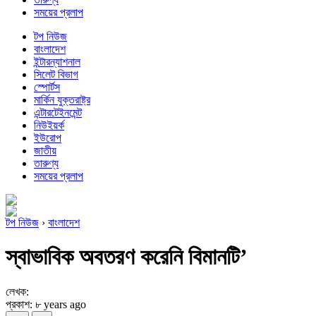
সময়ের প্রলাপ
টপ নিউজ
বাংলাদেশ
ইন্টারন্যাশনাল
সিলেট বিভাগ
স্পোর্টস
মার্কিন যুক্তরাষ্ট্র
এন্টারটেইনমেন্ট
নিউইয়র্ক
ইউরোপ
জাতীয়
তারুণ্য
সময়ের প্রলাপ
টপ নিউজ
›
বাংলাদেশ
স্বাভাবিক অবতরণ করেনি বিমানটি’
লেখক:
প্রকাশ: ৮ years ago