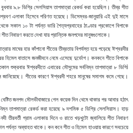
ও বুধবার ৯.৮ ডিগ্রি সেলসিয়াস তাপমাত্রা রেকর্ড করা হয়েছিল। তীব্র শীত 
ীতপ্রবণ এলাকা হিসেবে পরিণত হয়েছে। ডিসেম্বর-জানুয়ারি এই দুই মাসে 
থেকে সকাল ১০ টা পর্যন্ত ভারি শৈত্যপ্রবাহের ঠাণ্ডার প্রকোপে বিপাকে 
য়ে শীত নিবারণ করতে দেখা যায় প্রান্তিক জনপদের মানুষগুলোকে।
ত্রায় মাঘের হার কাঁপানো শীতের তীব্রতায় বিপর্যস্ত হয়ে পড়েছে ঈশ্বরদীর 
রের হিমেল বাতাসে জনজীবনে নেমে এসেছে দুর্ভোগ। কনকনে শীতে বিপাকে 
কাল শুক্রবার ঈশ্বরদীতে এবারের মৌসুমের সর্বনিম্ন তাপমাত্রা ৮ ডিগিÌ 
 জানিয়েছে। শীতের কারণে ঈশ্বরদী শহরে মানুষের সমাগম কমে গেছে। 
ওর বেষ্টিত জনপদ মৌলভীবাজারে গেল কয়েক দিন থেমে থাকার পর আবার হঠাৎ 
িম্ন তাপমাত্রা রেকর্ড করা হয়েছে ৯ দশমিক ৫ ডিগ্রি সেলসিয়াস। হাড় 
নদী তীরবর্তী গ্রাম এলাকায় দিনে ও রাতে খড়খুটো জ্বালিয়ে শীত নিবারণ 
াল পর্যন্ত অব্যাহত থাকে। কন কনে শীত ও হিমেল হাওয়ায় কারণে সবচেয়ে 