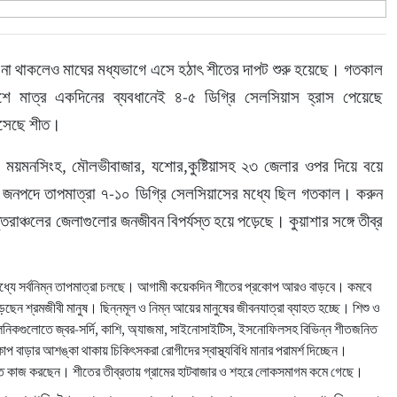
প না থাকলেও মাঘের মধ্যভাগে এসে হঠাৎ শীতের দাপট শুরু হয়েছে। গতকাল 
শে মাত্র একদিনের ব্যবধানেই ৪-৫ ডিগ্রি সেলসিয়াস হ্রাস পেয়েছে 
 বসেছে শীত।
ল, ময়মনসিংহ, মৌলভীবাজার, যশোর,কুষ্টিয়াসহ ২৩ জেলার ওপর দিয়ে বয়ে 
সব জনপদে তাপমাত্রা ৭-১০ ডিগ্রি সেলসিয়াসের মধ্যে ছিল গতকাল। করুন 
তরাঞ্চলের জেলাগুলোর জনজীবন বিপর্যস্ত হয়ে পড়েছে। কুয়াশার সঙ্গে তীব্র 
ধ্যে সর্বনিম্ন তাপমাত্রা চলছে। আগামী কয়েকদিন শীতের প্রকোপ আরও বাড়বে। কমবে
়েছেন শ্রমজীবী মানুষ। ছিন্নমূল ও নিম্ন আয়ের মানুষের জীবনযাত্রা ব্যাহত হচ্ছে। শিশু ও
িনিকগুলোতে জ্বর-সর্দি, কাশি, অ্যাজমা, সাইনোসাইটিস, ইসনোফিলসহ বিভিন্ন শীতজনিত
াপ বাড়ার আশঙ্কা থাকায় চিকিৎসকরা রোগীদের স্বাস্থ্যবিধি মানার পরামর্শ দিচ্ছেন।
্ষেতে কাজ করছেন। শীতের তীব্রতায় গ্রামের হাটবাজার ও শহরে লোকসমাগম কমে গেছে।