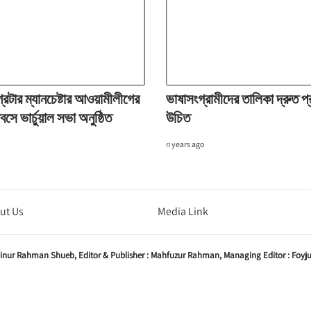
্রেটার ম্যানচেষ্টার আওয়ামীলীগের
ভাষাসংগ্রামীদের তালিকা দ্রুত প
সে ভার্চুয়াল সভা অনুষ্ঠিত
উচিত
৩ years ago
ut Us
Media Link
inur Rahman Shueb,
Editor & Publisher :
Mahfuzur Rahman,
Managing Editor :
Foyj