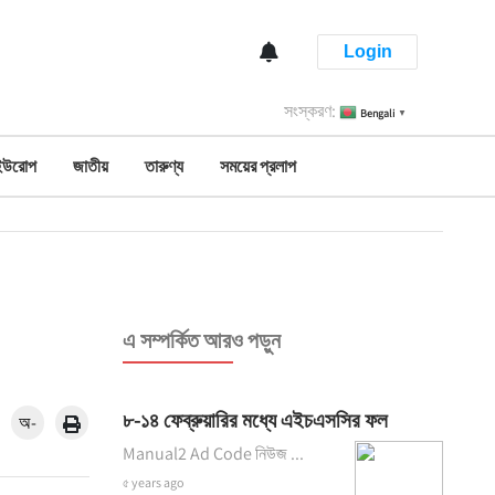
Login
সংস্করণ:
Bengali
▼
ইউরোপ
জাতীয়
তারুণ্য
সময়ের প্রলাপ
এ সম্পর্কিত আরও পড়ুন
৮-১৪ ফেব্রুয়ারির মধ্যে এইচএসসির ফল
অ-
Manual2 Ad Code নিউজ ...
৫ years ago