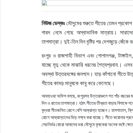
ইউরোপ
নিউজ ডেস্কঃ 
মৌসুমের শুরুতে শীতের তেমন প্রকো
জাতীয়
পারদ নেমে গেছে অস্বাভাবিক মাত্রায়। সারাদে
তাপমাত্রা। দুই-তিন দিন বৃষ্টির পর দেশজুড়ে জেঁকে
তারুণ্য
রংপুর ও রাজশাহী বিভাগ এবং গোপালগঞ্জ, টাঙ্গাই
সময়ের প্রলাপ
যাচ্ছে মৃদু থেকে মাঝারি ধরনের শৈত্যপ্রবাহ। এ
অবস্থা উত্তরবঙ্গের জনপদে। হাড় কাঁপানো শীতে উত্
শীতের কামড় মানুষকে কাবু করে ফেলেছে।
আবহাওয়া অফিস বলছে, রংপুরসহ উত্তরাঞ্চলে গত পাঁচ বছরের ম
দিন ও রাতের তাপমাত্রা। হঠাৎ শীতের তীব্রতা বাড়ায় বিপাকে পড
বৃদ্ধরা শীতজনিত রোগে বেশি আক্রান্ত হচ্ছেন। হাসপাতাল, ক্ল
রোগে আক্রান্তদের ভিড় লক্ষ্য করা যাচ্ছে। শীতে করোনার প্রকে
সেচনির্ভর বোরো আবাদের ভরা মৌসুমে কৃষকেরা অনেক কষ্টে ক