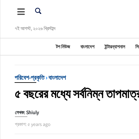
টপ নিউজ
৭ই আগস্ট, ২০২৬ খ্রিস্টাব্দ
বাংলাদেশ
টপ নিউজ
বাংলাদেশ
ইন্টারন্যাশনাল
সি
ইন্টারন্যাশনাল
সিলেট বিভাগ
পরিবেশ-প্রকৃতি
›
বাংলাদেশ
স্পোর্টস
৫ বছরের মধ্যে সর্বনিম্ন তাপমাত্
মার্কিন যুক্তরাষ্ট্র
লেখক: Shiuly
এন্টারটেইনমেন্ট
প্রকাশ: ৫ years ago
নিউইয়র্ক