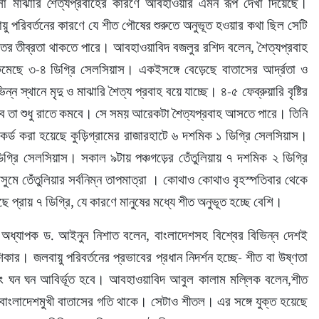
মাঝারি শৈত্যপ্রবাহের কারণে আবহাওয়ার এমন রূপ দেখা দিয়েছে। 
য়ু পরিবর্তনের কারণে যে শীত পৌষের শুরুতে অনুভূত হওয়ার কথা ছিল সেটি 
ীতের তীব্রতা থাকতে পারে। আবহাওয়াবিদ বজলুর রশিদ বলেন, শৈত্যপ্রবাহ 
মেছে ৩-৪ ডিগ্রি সেলসিয়াস। একইসঙ্গে বেড়েছে বাতাসের আর্দ্রতা ও 
স্থানে মৃদু ও মাঝারি শৈত্য প্রবাহ বয়ে যাচ্ছে। ৪-৫ ফেব্রুয়ারি বৃষ্টির 
তা শুধু রাতে কমবে। সে সময় আরেকটা শৈত্যপ্রবাহ আসতে পারে। তিনি 
রেকর্ড করা হয়েছে কুড়িগ্রামের রাজারহাটে ৬ দশমিক ১ ডিগ্রি সেলসিয়াস। 
 ডিগ্রি সেলসিয়াস। সকাল ৯টায় পঞ্চগড়ের তেঁতুলিয়ায় ৭ দশমিক ২ ডিগ্রি 
ুমে তেঁতুলিয়ার সর্বনিম্ন তাপমাত্রা । কোথাও কোথাও বৃহস্পতিবার থেকে 
 প্রায় ৭ ডিগ্রি, যে কারণে মানুষের মধ্যে শীত অনুভূত হচ্ছে বেশি।
টাস অধ্যাপক ড. আইনুন নিশাত বলেন, বাংলাদেশসহ বিশ্বের বিভিন্ন দেশই 
ার। জলবায়ু পরিবর্তনের প্রভাবের প্রধান নিদর্শন হচ্ছে- শীত বা উষ্ণতা 
ে এবং ঘন ঘন আবির্ভূত হবে। আবহাওয়াবিদ আবুল কালাম মল্লিক বলেন,শীত 
বাংলাদেশমুখী বাতাসের গতি থাকে। সেটাও শীতল। এর সঙ্গে যুক্ত হয়েছে 