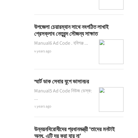
উপজেলা চেয়ারম্যান সাথে নবগঠিত লাখাই
প্রেসক্লাব নেতৃবৃন্দ সৌজন্য সাক্ষাত
Manual6 Ad Code . হবিগঞ্জ ...
৬ years ago
স্মার্ট ডাক সেবার যুগে ভাসানচর
Manual5 Ad Code নিউজ ডেস্ক:
...
২ years ago
উন্নয়নবিরোধীদের প্রধানমন্ত্রী ‘তাদের মনটাই
অন্ধ, এটি দূর করা যায় না’