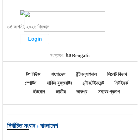
টপ নিউজ
৬ই আগস্ট, ২০২৬ খ্রিস্টাব্দ
বাংলাদেশ
Login
ইন্টারন্যাশনাল
সংস্করণ:
Bengali
▼
সিলেট বিভাগ
টপ নিউজ
বাংলাদেশ
ইন্টারন্যাশনাল
সিলেট বিভাগ
স্পোর্টস
স্পোর্টস
মার্কিন যুক্তরাষ্ট্র
এন্টারটেইনমেন্ট
নিউইয়র্ক
ইউরোপ
জাতীয়
তারুণ্য
সময়ের প্রলাপ
মার্কিন যুক্তরাষ্ট্র
এন্টারটেইনমেন্ট
নিউইয়র্ক
নির্বাচিত সংবাদ
›
বাংলাদেশ
ইউরোপ