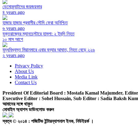
ডেমোক্র্যাটদের জয়জয়কার
৪ years ago
হাজার হাজার প্রবাসীর সৌদি ফেরা অনিশ্চিত
৬ years ago
যুক্তরাজ্যের ম্যানচেস্টারে হামলা: ২ ইহুদি নিহত
১০ মাস আগে
যুদ্ধবিধ্বস্ত মিয়ানমারে এবার বন্যার আঘাত, নিহত বেড়ে ২২৬
২ years ago
Privacy Policy
About Us
Media Link
Contact Us
President Of Editorial Board :
Mostafa Kamal Majumder,
Editor
Executive Editor :
Sohel Hussain,
Sub Editor :
Sadia Baksh Kumk
আমাদের সঙ্গে থাকুন
মোবাইল অ্যাপস ডাউনলোড করুন
স্বত্ব © ২০১৪ : পজিটিভ ইন্টারন্যাশনাল ইনক, নিউইয়র্ক ।