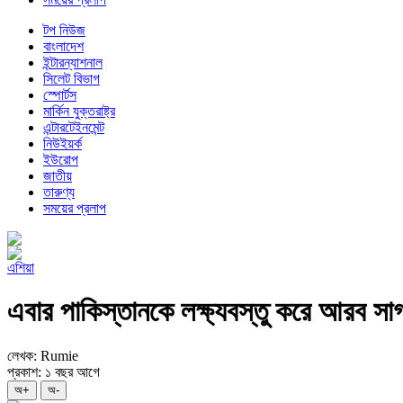
টপ নিউজ
বাংলাদেশ
ইন্টারন্যাশনাল
সিলেট বিভাগ
স্পোর্টস
মার্কিন যুক্তরাষ্ট্র
এন্টারটেইনমেন্ট
নিউইয়র্ক
ইউরোপ
জাতীয়
তারুণ্য
সময়ের প্রলাপ
এশিয়া
এবার পাকিস্তানকে লক্ষ্যবস্তু করে আরব স
লেখক: Rumie
প্রকাশ: ১ বছর আগে
অ+
অ-