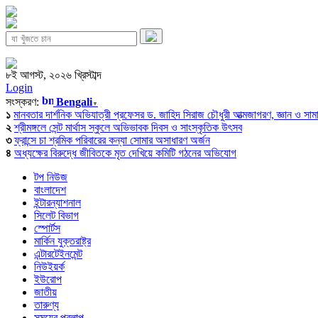
৮ই আগস্ট, ২০২৬ খ্রিস্টাব্দ
Login
সংস্করণ:
Bengali
▼
১
মানবতার দার্শনিক অভিযাত্রী প্রফেসর ড. জাহিদ সিরাজ চৌধুরী আত্মজাগরণ, জ্ঞান ও সামাজি
২
শ্রীমঙ্গলে সেন্ট মার্থাস স্কুলে অভিভাবক দিবস ও সাংস্কৃতিক উৎসব
৩
ফ্রান্সে চা শ্রমিক পরিবারের কন্যা সোমার অসাধারণ অর্জন
৪
অধ্যক্ষের বিরুদ্ধে জীবিতকে মৃত দেখিয়ে কমিটি গঠনের অভিযোগ
টপ নিউজ
বাংলাদেশ
ইন্টারন্যাশনাল
সিলেট বিভাগ
স্পোর্টস
মার্কিন যুক্তরাষ্ট্র
এন্টারটেইনমেন্ট
নিউইয়র্ক
ইউরোপ
জাতীয়
তারুণ্য
সময়ের প্রলাপ